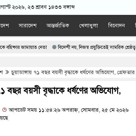
অগাস্ট ২০২৬, ২৩ শ্রাবণ ১৪৩৩ বঙ্গাব্দ
াদেশ
সারাদেশ
আন্তর্জাতিক
খেলাধুলা
বিনোদন
কার জামায়াত নেতা
বিদেশী নয়, নিজস্ব প্রযুক্তিতেই সামরিক শ্রেষ্ঠত্ব ইরানের
কাল না হতেই বাসচাপায় সড়কে ঝরল ৬ প্রাণ
েশ
চুয়াডাঙ্গায় ৭১ বছর বয়সী বৃদ্ধাকে ধর্ষণের অভিযোগ, গ্রেফতার
ন্ধে খুলে নেওয়া হচ্ছে মসজিদের মাইক
মাদের মিত্র, অচিরেই আমাদের সঙ্গে মিশে যাবে: বিএনপির এমপি
 ৭১ বছর বয়সী বৃদ্ধাকে ধর্ষণের অভিযোগ,
আপডেট সময় ১১:৫৪:২৬ অপরাহ্ন, সোমবার, ২৫ মে ২০২৬
য়েছে