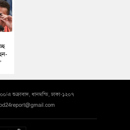
্ছে
ছেন-
’
০/এ শুক্রাবাদ, ধানমন্ডি, ঢাকা-১২০৭
bd24report@gmail.com