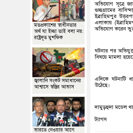
অভিযোগ সূত্রে জা
গুচ্ছগ্রামের বাস
ইব্রাহিমপুর উত্ত
এলাকায় (ইব্রাহিম
মতপ্রকাশের স্বাধীনতার
অভিযোগ করেন ভুক
অর্থ যা ইচ্ছা তাই বলা নয়:
রাষ্ট্রদূত মুশফিক
ঘটনার পর অভিযুক
বিষয়ে মামলা হয়েছ
এদিকে ঘটনাটি ধা
জ্বালানি সংকট সমাধানের
উঠেছে।
আশ্বাসে স্বস্তির আভাস
দামুড়হুদা মডেল থ
ট্যাগস
ভারতে নেওয়ার আগে