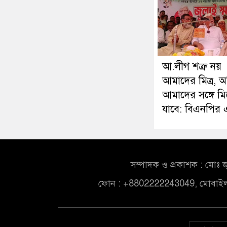
আ.লীগ শত্রু নয়
আমাদের মিত্র, 
আমাদের সঙ্গে ম
যাবে: বিএনপির
সম্পাদক ও প্রকাশক : মোঃ জ
ফোন : +8802222243049, মোবাই