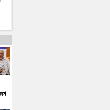
োর্স: