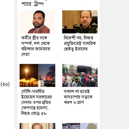
পারে: ট্রাম্প
কর্মীর স্ত্রীর সঙ্গে
বিদেশী নয়, নিজস্ব
সম্পর্ক, দল থেকে
প্রযুক্তিতেই সামরিক
বহিষ্কার জামায়াত
শ্রেষ্ঠত্ব ইরানের
নেতা
 (২০)
সৌদি-সমর্থিত
সকাল না হতেই
ইয়েমেন সরকারের
বাসচাপায় সড়কে
সেনার ওপর হুতির
ঝরল ৬ প্রাণ
ক্ষেপণাস্ত্র হামলা,
নিহত বেড়ে ৫৮