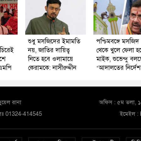
শুধু মসজিদের ইমামতি
পশ্চিমবঙ্গে মসজিদ
অচিরেই
নয়, জাতির দায়িত্ব
থেকে খুলে ফেলা হচ
িশে
নিতে হবে ওলামায়ে
মাইক, শুভেন্দু বল
 এমপি
কেরামকে: নাসীরুদ্দীন
‘আদালতের নির্দেশ
ুয়েল রানা
অফিস : ৫ম তলা, ১০
লঃ 01324-414545
ইমেইল :