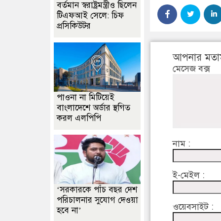
বর্তমান স্বরাষ্ট্রমন্ত্রীও ছিলেন
টিএফআই সেলে: চিফ
প্রসিকিউটর
আপনার মতা
মেসেজ বক্স
পাওনা না মিটিয়েই
বাংলাদেশে অর্ডার স্থগিত
করল এলপিপি
নাম :
ই-মেইল :
‘সরকারকে পাঁচ বছর দেশ
পরিচালনার সুযোগ দেওয়া
ওয়েবসাইট :
হবে না’