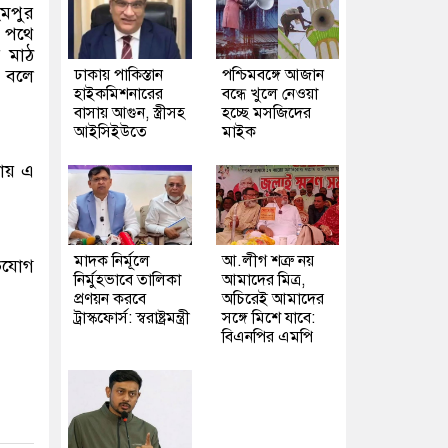
িমপুর
। পথে
র মাঠ
য় বলে
ঢাকায় পাকিস্তান
পশ্চিমবঙ্গে আজান
হাইকমিশনারের
বন্ধে খুলে নেওয়া
বাসায় আগুন, স্ত্রীসহ
হচ্ছে মসজিদের
আইসিইউতে
মাইক
নায় এ
মাদক নির্মূলে
আ.লীগ শত্রু নয়
ভিযোগ
নির্মুহভাবে তালিকা
আমাদের মিত্র,
প্রণয়ন করবে
অচিরেই আমাদের
ট্রাস্কফোর্স: স্বরাষ্ট্রমন্ত্রী
সঙ্গে মিশে যাবে:
বিএনপির এমপি
।