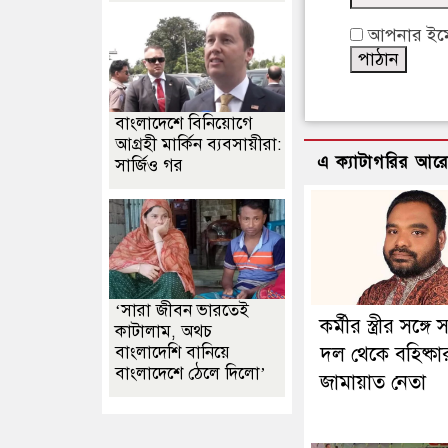
আপনার ইমেইল
বাংলাদেশে বিনিয়োগে
আগ্রহী মার্কিন ব্যবসায়ীরা:
এ ক্যাটাগরির আর
সার্জিও গর
‘সারা জীবন ভারতেই
কর্মীর স্ত্রীর সঙ্গে স
কাটালাম, অথচ
বাংলাদেশি বানিয়ে
দল থেকে বহিষ্কা
বাংলাদেশে ঠেলে দিলো’
জামায়াত নেতা