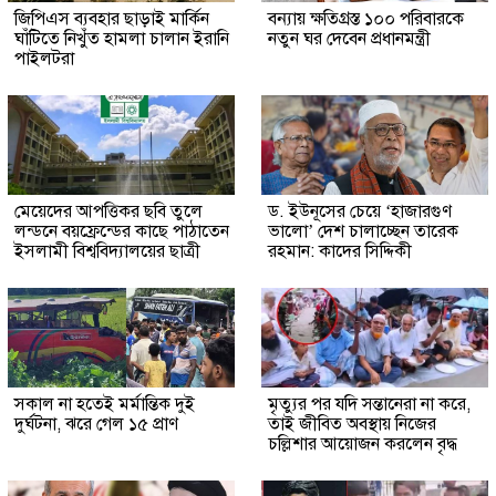
জিপিএস ব্যবহার ছাড়াই মার্কিন
বন্যায় ক্ষতিগ্রস্ত ১০০ পরিবারকে
ঘাঁটিতে নিখুঁত হামলা চালান ইরানি
নতুন ঘর দেবেন প্রধানমন্ত্রী
পাইলটরা
মেয়েদের আপত্তিকর ছবি তুলে
ড. ইউনূসের চেয়ে ‘হাজারগুণ
লন্ডনে বয়ফ্রেন্ডের কাছে পাঠাতেন
ভালো’ দেশ চালাচ্ছেন তারেক
ইসলামী বিশ্ববিদ্যালয়ের ছাত্রী
রহমান: কাদের সিদ্দিকী
সকাল না হতেই মর্মান্তিক দুই
মৃত্যুর পর যদি সন্তানেরা না করে,
দুর্ঘটনা, ঝরে গেল ১৫ প্রাণ
তাই জীবিত অবস্থায় নিজের
চল্লিশার আয়োজন করলেন বৃদ্ধ