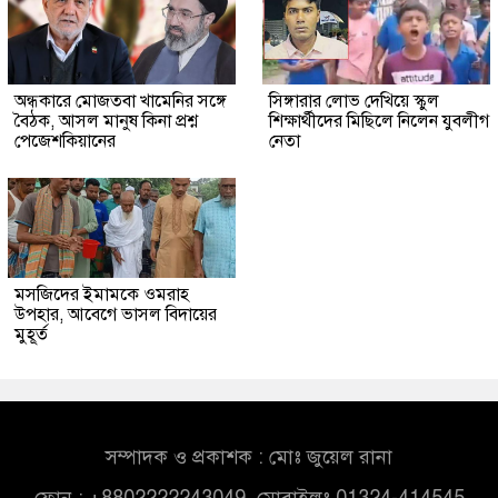
অন্ধকারে মোজতবা খামেনির সঙ্গে
সিঙ্গারার লোভ দেখিয়ে স্কুল
বৈঠক, আসল মানুষ কিনা প্রশ্ন
শিক্ষার্থীদের মিছিলে নিলেন যুবলীগ
পেজেশকিয়ানের
নেতা
মসজিদের ইমামকে ওমরাহ
উপহার, আবেগে ভাসল বিদায়ের
মুহূর্ত
সম্পাদক ও প্রকাশক : মোঃ জুয়েল রানা