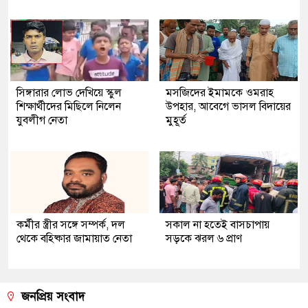
সিঙ্গারার লোভ দেখিয়ে স্কুল
মসজিদের ইমামকে ওমরাহ
শিক্ষার্থীদের মিছিলে নিলেন
উপহার, আবেগে ভাসল বিদায়ের
যুবলীগ নেতা
মুহূর্ত
কর্মীর স্ত্রীর সঙ্গে সম্পর্ক, দল
সকাল না হতেই বাসচাপায়
থেকে বহিষ্কার জামায়াত নেতা
সড়কে ঝরল ৬ প্রাণ
জনপ্রিয় সংবাদ