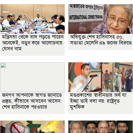
মন্ত্রিসভা থেকে বাদ পড়তে পারেন
অভিযুক্ত শেখ হাসিনাসহ ৫০,
অনেকেই, নতুন করে আলোচনায়
সত্যতা মেলেনি ৪৯ জনের বিরুদ্ধে
যেসব নাম
জনগণ আপনাকে স্বাগত জানাতে
মতপ্রকাশের স্বাধীনতার অর্থ যা
প্রস্তুত, কীভাবে আসবেন আসেন:
ইচ্ছা তাই বলা নয়: রাষ্ট্রদূত
শেখ হাসিনাকে পরওয়ার
মুশফিক