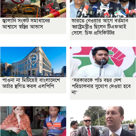
জ্বালানি সংকট সমাধানের
ভারতে নেওয়ার আগে বর্তমান
আশ্বাসে স্বস্তির আভাস
স্বরাষ্ট্রমন্ত্রীও ছিলেন টিএফআই
সেলে: চিফ প্রসিকিউটর
পাওনা না মিটিয়েই বাংলাদেশে
‘সরকারকে পাঁচ বছর দেশ
অর্ডার স্থগিত করল এলপিপি
পরিচালনার সুযোগ দেওয়া হবে
না’