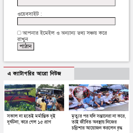
ওয়েবসাইট :
আপনার ইমেইল ও অন্যান্য তথ্য সঞ্চয় করে
রাখুন
এ ক্যাটাগরির আরো নিউজ
সকাল না হতেই মর্মান্তিক দুই
মৃত্যুর পর যদি সন্তানেরা না করে,
দুর্ঘটনা, ঝরে গেল ১৫ প্রাণ
তাই জীবিত অবস্থায় নিজের
চল্লিশার আয়োজন করলেন বৃদ্ধ