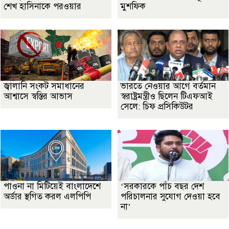
শেখ হাসিনাকে পরওয়ার
মুশফিক
জ্বালানি সংকট সমাধানের
ভারতে নেওয়ার আগে বর্তমান
আশ্বাসে স্বস্তির আভাস
স্বরাষ্ট্রমন্ত্রীও ছিলেন টিএফআই
সেলে: চিফ প্রসিকিউটর
পাওনা না মিটিয়েই বাংলাদেশে
‘সরকারকে পাঁচ বছর দেশ
অর্ডার স্থগিত করল এলপিপি
পরিচালনার সুযোগ দেওয়া হবে
না’