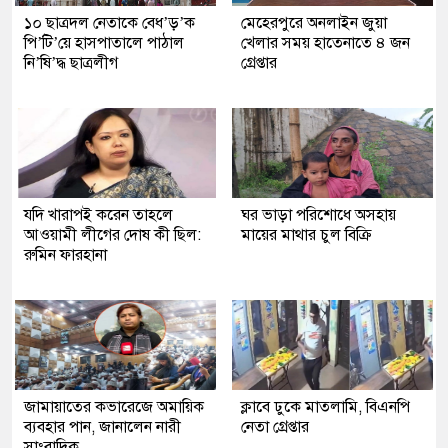
১০ ছাত্রদল নেতাকে বেধ’ড়’ক
মেহেরপুরে অনলাইন জুয়া
পি’টি’য়ে হাসপাতালে পাঠাল
খেলার সময় হাতেনাতে ৪ জন
নি’ষি’দ্ধ ছাত্রলীগ
গ্রেপ্তার
যদি খারাপই করেন তাহলে
ঘর ভাড়া পরিশোধে অসহায়
আওয়ামী লীগের দোষ কী ছিল:
মায়ের মাথার চুল বিক্রি
রুমিন ফারহানা
জামায়াতের কভারেজে অমায়িক
ক্লাবে ঢুকে মাতলামি, বিএনপি
ব্যবহার পান, জানালেন নারী
নেতা গ্রেপ্তার
সাংবাদিক