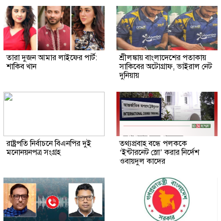
তারা দুজন আমার লাইফের পার্ট:
শ্রীলঙ্কায় বাংলাদেশের পতাকায়
শাকিব খান
সাকিবের অটোগ্রাফ, ভাইরাল নেট
দুনিয়ায়
রাষ্ট্রপতি নির্বাচনে বিএনপির দুই
তথ্যপ্রবাহ বন্ধে পলককে
মনোনয়নপত্র সংগ্রহ
‘ইন্টারনেট স্লো’ করার নির্দেশ
ওবায়দুল কাদের