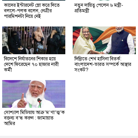
কাদের ইন্টারনেট স্লো করে দিতে
নতুন দায়িত্ব পেলেন ৬ মন্ত্রী-
বললে-পলক বলেন, নেত্রীর
প্রতিমন্ত্রী
পারমিশনটা নিয়ে নেই
বিদেশে নির্যাতনের শিকার হয়ে
দিল্লিতে শেখ হাসিনা বিতর্ক:
দেশে ফিরেছেন ৭০ হাজার নারী
বাংলাদেশ-ভারত সম্পর্কে আস্থার
কর্মী
সংকট?
সোশ্যাল মিডিয়ায় আক্র’ম’ণা’ত্ম’ক
বক্তব্য ব’ন্ধ করুন : জামায়াত
আমির