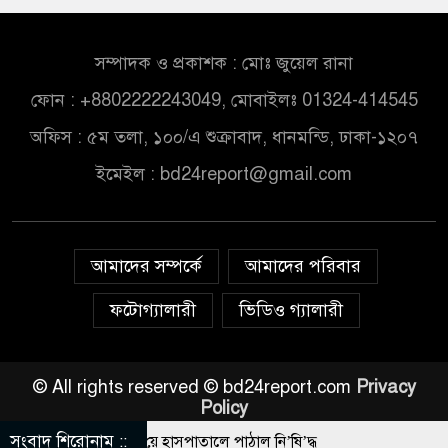
সম্পাদক ও প্রকাশক : মোঃ জুয়েল রানা
ফোন : +8802222243049, মোবাইলঃ 01324-414545
অফিস : ৫ম তলা, ১০০/এ শুক্রাবাদ, ধানমন্ডি, ঢাকা-১২০৭
ইমেইল :
bd24report@gmail.com
আমাদের সম্পর্কে
আমাদের পরিবার
ফটোগ্যালারী
ভিডিও গ্যালারী
© All rights reserved © bd24report.com
Privacy
Policy
সংবাদ শিরোনাম ::
াকে বেধ’ড়’ক পি’টি’য়ে হাসপাতালে পাঠাল নি’ষি’দ্ধ