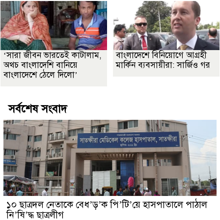
‘সারা জীবন ভারতেই কাটালাম,
বাংলাদেশে বিনিয়োগে আগ্রহী
অথচ বাংলাদেশি বানিয়ে
মার্কিন ব্যবসায়ীরা: সার্জিও গর
বাংলাদেশে ঠেলে দিলো’
সর্বশেষ সংবাদ
১০ ছাত্রদল নেতাকে বেধ’ড়’ক পি’টি’য়ে হাসপাতালে পাঠাল
নি’ষি’দ্ধ ছাত্রলীগ