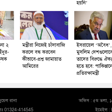
হয়নি’
নো ২
মন্ত্রীরা নিজেই চাঁদাবাজি
ইসরায়েল ‘অবৈধ’,
ঁদুর-
করলে বন্ধ করবেন
মুসলিম দেশগুলোক
কৃষক
কীভাবে-প্রশ্ন জামায়াত
তাদের বিরুদ্ধে ঐক্য
আমিরের
হতে হবে: পাকিস্তান
প্রতিরক্ষামন্ত্রী
ুয়েল রানা
অফিস : ৫ম তলা, ১০
লঃ 01324-414545
ইমেইল :