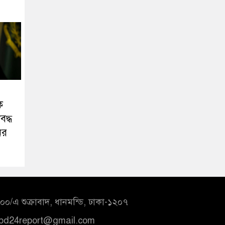
ে
বদ্ধ
ের
০/এ শুক্রাবাদ, ধানমন্ডি, ঢাকা-১২০৭
bd24report@gmail.com