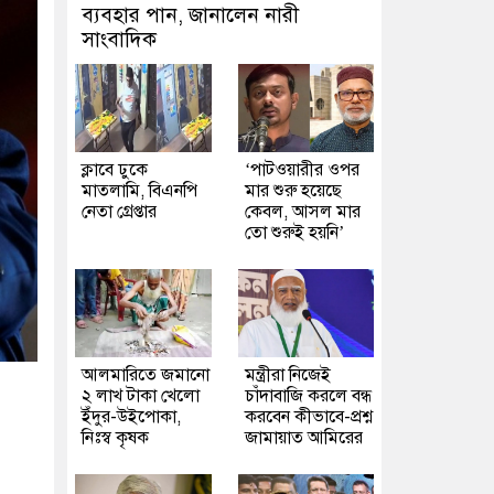
ব্যবহার পান, জানালেন নারী
সাংবাদিক
ক্লাবে ঢুকে
‘পাটওয়ারীর ওপর
মাতলামি, বিএনপি
মার শুরু হয়েছে
নেতা গ্রেপ্তার
কেবল, আসল মার
তো শুরুই হয়নি’
আলমারিতে জমানো
মন্ত্রীরা নিজেই
২ লাখ টাকা খেলো
চাঁদাবাজি করলে বন্ধ
ইঁদুর-উইপোকা,
করবেন কীভাবে-প্রশ্ন
নিঃস্ব কৃষক
জামায়াত আমিরের