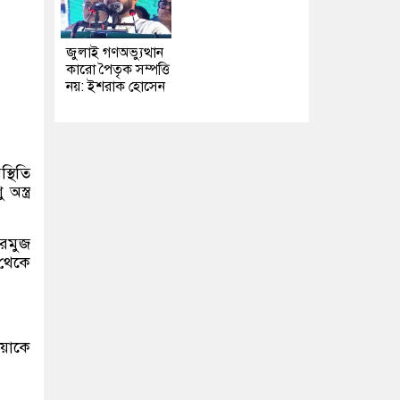
জুলাই গণঅভ্যুত্থান
কারো পৈতৃক সম্পত্তি
নয়: ইশরাক হোসেন
স্থিতি
স্ত্র
হরমুজ
 থেকে
িয়াকে