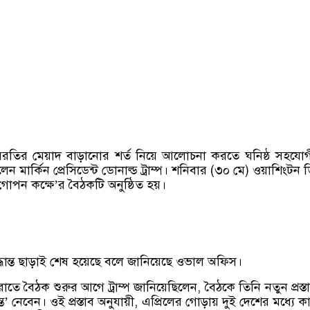
্ধবিরতির মেয়াদ বাড়ানোর শর্ত নিয়ে আলোচনা করতে ঘনিষ্ঠ সহযো
েন মার্কিন প্রেসিডেন্ট ডোনাল্ড ট্রাম্প। শনিবার (৩০ মে) ওয়াশিংটন 
োপন কক্ষে’র বৈঠকটি অনুষ্ঠিত হয়।
ধান্ত ছাড়াই শেষ হয়েছে বলে জানিয়েছে ওভাল অফিস।
াতে বৈঠক শুরুর আগে ট্রাম্প জানিয়েছিলেন, বৈঠকে তিনি নতুন প্রস্ত
্ধান্ত’ নেবেন। ওই প্রস্তাব অনুযায়ী, এপ্রিলের গোড়ায় দুই দেশের মধ্যে ক