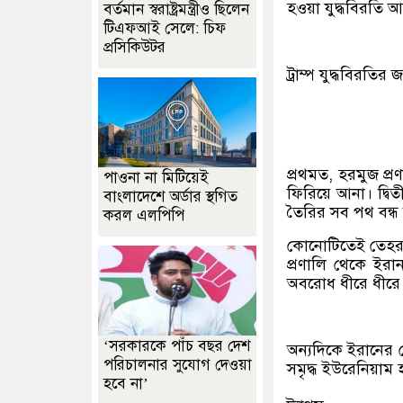
হওয়া যুদ্ধবিরতি 
বর্তমান স্বরাষ্ট্রমন্ত্রীও ছিলেন
টিএফআই সেলে: চিফ
প্রসিকিউটর
ট্রাম্প যুদ্ধবিরতির
প্রথমত, হরমুজ প্রণা
পাওনা না মিটিয়েই
ফিরিয়ে আনা। দ্বিত
বাংলাদেশে অর্ডার স্থগিত
তৈরির সব পথ বন্ধ
করল এলপিপি
কোনোটিতেই তেহরান
প্রণালি থেকে ইর
অবরোধ ধীরে ধীরে প
‘সরকারকে পাঁচ বছর দেশ
অন্যদিকে ইরানের 
পরিচালনার সুযোগ দেওয়া
সমৃদ্ধ ইউরেনিয়াম হ
হবে না’