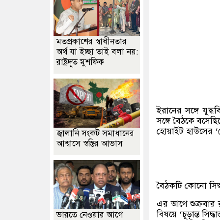
মতপ্রকাশের স্বাধীনতার
অর্থ যা ইচ্ছা তাই বলা নয়:
রাষ্ট্রদূত মুশফিক
ইরানের সঙ্গে যুদ
সঙ্গে বৈঠকে বসেছিল
হোয়াইট হাউসের ‘গ
জ্বালানি সংকট সমাধানের
আশ্বাসে স্বস্তির আভাস
বৈঠকটি কোনো সিদ্
এর আগে শুক্রবার র
বিষয়ে ‘চূড়ান্ত সিদ
ভারতে নেওয়ার আগে