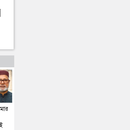
মার
ই