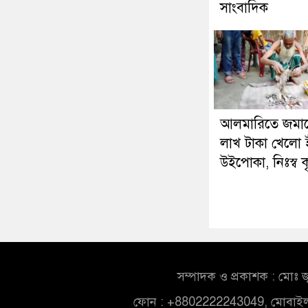
সাংবাদিক
আলমারিতে জমা
লাখ টাকা খেলো ই
উইপোকা, নিঃস্ব 
সম্পাদক ও প্রকাশক : মোঃ জ
ফোন : +8802222243049, মোবাই