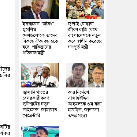
ইসরায়েল ‘অবৈধ’,
জুলাই যোদ্ধারা
মুসলিম
জীবন বাজি রেখে
দেশগুলোকে তাদের
বাংলাদেশকে নতুন
বিরুদ্ধে ঐক্যবদ্ধ হতে
করে স্বাধীন করেছে:
হবে: পাকিস্তানের
গণপূর্ত মন্ত্রী
প্রতিরক্ষামন্ত্রী
গীদের
ডিসির
জ্বালানি খাতের
কার নির্দেশে
বেসরকারীকরণ
সালাহউদ্দিন
লুটপাটের নতুন
আহমদকে গুম করা
লাইসেন্স: জামায়াত
হয়েছিল, জানালো
সেক্রেটারি
তদন্ত সংস্থা
াবটির
ার্যকর