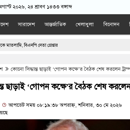
গাস্ট ২০২৬, ২৪ শ্রাবণ ১৪৩৩ বঙ্গাব্দ
াদেশ
সারাদেশ
আন্তর্জাতিক
খেলাধুলা
বিনোদন
িএনপি নেতা গ্রেপ্তার
াখ টাকা খেলো ইঁদুর-উইপোকা, নিঃস্ব কৃষক
েশ
কোনো সিদ্ধান্ত ছাড়াই ‘গোপন কক্ষে’র বৈঠক শেষ করলেন ট্রাম্
মুসলিম দেশগুলোকে তাদের বিরুদ্ধে ঐক্যবদ্ধ হতে হবে: পাকিস্তানের প্রতিরক্ষামন্
ি খাতের বেসরকারীকরণ লুটপাটের নতুন লাইসেন্স: জামায়াত সেক্রেটারি
ন্ত ছাড়াই ‘গোপন কক্ষে’র বৈঠক শেষ করলে
থান কারো পৈতৃক সম্পত্তি নয়: ইশরাক হোসেন
আপডেট সময় ০৮:১৯:৩৮ অপরাহ্ন, শনিবার, ৩০ মে ২০২৬
য়েছে