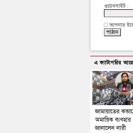
ওয়েবসাইট :
আপনার ইমেইল
এ ক্যাটাগরির আর
জামায়াতের কভা
অমায়িক ব্যবহার 
জানালেন নারী