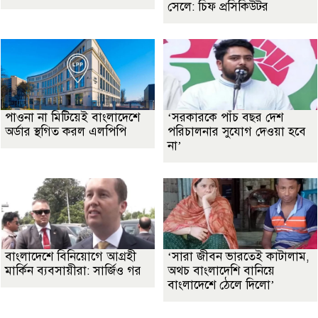
সেলে: চিফ প্রসিকিউটর
পাওনা না মিটিয়েই বাংলাদেশে
‘সরকারকে পাঁচ বছর দেশ
অর্ডার স্থগিত করল এলপিপি
পরিচালনার সুযোগ দেওয়া হবে
না’
বাংলাদেশে বিনিয়োগে আগ্রহী
‘সারা জীবন ভারতেই কাটালাম,
মার্কিন ব্যবসায়ীরা: সার্জিও গর
অথচ বাংলাদেশি বানিয়ে
বাংলাদেশে ঠেলে দিলো’