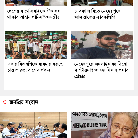
দেশের স্বার্থে সবাইকে ঐক্যবদ্ধ
৮ দফা দাবিতে মেহেরপুরে
থাকার আহ্বান পানিসম্পদমন্ত্রীর
জামায়াতের স্মারকলিপি
এবার বিএনপিকে ব্যবহার করতে
মেহেরপুরে অনলাইন ক্যাসিনো
চায় ভারত: রাশেদ প্রধান
মাস্টারমাইন্ড ওয়াসিম হালদার
গ্রেপ্তার
জনপ্রিয় সংবাদ