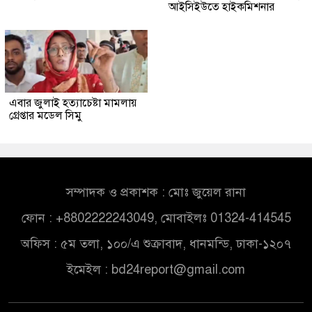
আইসিইউতে হাইকমিশনার
এবার জুলাই হত্যাচেষ্টা মামলায়
গ্রেপ্তার মডেল সিমু
সম্পাদক ও প্রকাশক : মোঃ জুয়েল রানা
ফোন : +8802222243049, মোবাইলঃ 01324-414545
অফিস : ৫ম তলা, ১০০/এ শুক্রাবাদ, ধানমন্ডি, ঢাকা-১২০৭
ইমেইল :
bd24report@gmail.com