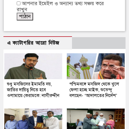
আপনার ইমেইল ও অন্যান্য তথ্য সঞ্চয় করে
রাখুন
এ ক্যাটাগরির আরো নিউজ
শুধু মসজিদের ইমামতি নয়,
পশ্চিমবঙ্গে মসজিদ থেকে খুলে
জাতির দায়িত্ব নিতে হবে
ফেলা হচ্ছে মাইক, শুভেন্দু
ওলামায়ে কেরামকে: নাসীরুদ্দীন
বলছেন- ‘আদালতের নির্দেশ’