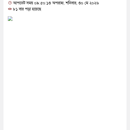
ে ব্যবহার করতে চায় ভারত: রাশেদ প্রধান
আপডেট সময় ০৯:৫০:১৩ অপরাহ্ন, শনিবার, ৩০ মে ২০২৬
৮১ বার পড়া হয়েছে
লাইন ক্যাসিনো মাস্টারমাইন্ড ওয়াসিম হালদার গ্রেপ্তার
‘জঙ্গিবাদের ন্যারেটিভ’ পুরনো রাজনীতি : পররাষ্ট্র
ির্বাচনের ভোটার তালিকা প্রকাশ, ভোট দেবেন ৩৪৯ এমপি
াকিস্তানি হাইকমিশনারের বাসভবনে আগুন, আইসিইউতে
্যাচেষ্টা মামলায় গ্রেপ্তার মডেল সিমু