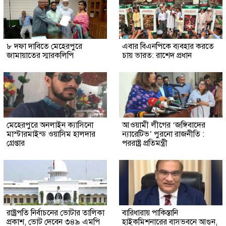
৮ দফা দাবিতে মেহেরপুরে
এবার বিএনপিকে ব্যবহার করতে
জামায়াতের স্মারকলিপি
চায় ভারত: রাশেদ প্রধান
মেহেরপুরে অনলাইন ক্যাসিনো
আওয়ামী লীগের ‘জঙ্গিবাদের
মাস্টারমাইন্ড ওয়াসিম হালদার
ন্যারেটিভ’ পুরনো রাজনীতি :
গ্রেপ্তার
পররাষ্ট্র প্রতিমন্ত্রী
রাষ্ট্রপতি নির্বাচনের ভোটার তালিকা
বারিধারায় পাকিস্তানি
প্রকাশ, ভোট দেবেন ৩৪৯ এমপি
হাইকমিশনারের বাসভবনে আগুন,