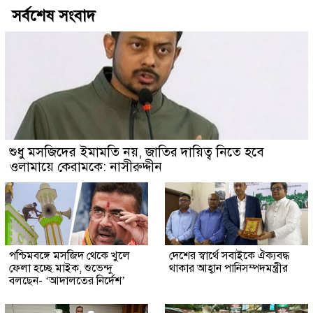
সর্বশেষ সংবাদ
শুধু মসজিদের ইমামতি নয়, জাতির দায়িত্ব নিতে হবে
ওলামায়ে কেরামকে: নাসীরুদ্দীন
পশ্চিমবঙ্গে মসজিদ থেকে খুলে
দেশের স্বার্থে সবাইকে ঐক্যবদ্ধ
ফেলা হচ্ছে মাইক, শুভেন্দু
থাকার আহ্বান পানিসম্পদমন্ত্রীর
বলছেন- ‘আদালতের নির্দেশ’