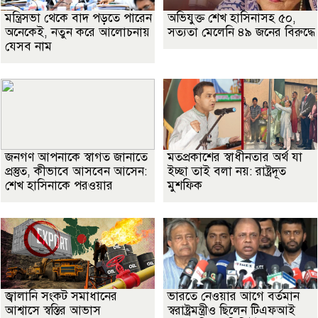
মন্ত্রিসভা থেকে বাদ পড়তে পারেন
অভিযুক্ত শেখ হাসিনাসহ ৫০,
অনেকেই, নতুন করে আলোচনায়
সত্যতা মেলেনি ৪৯ জনের বিরুদ্ধে
যেসব নাম
জনগণ আপনাকে স্বাগত জানাতে
মতপ্রকাশের স্বাধীনতার অর্থ যা
প্রস্তুত, কীভাবে আসবেন আসেন:
ইচ্ছা তাই বলা নয়: রাষ্ট্রদূত
শেখ হাসিনাকে পরওয়ার
মুশফিক
জ্বালানি সংকট সমাধানের
ভারতে নেওয়ার আগে বর্তমান
আশ্বাসে স্বস্তির আভাস
স্বরাষ্ট্রমন্ত্রীও ছিলেন টিএফআই