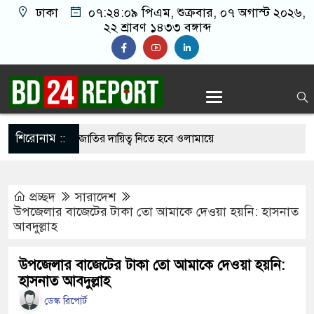
ঢাকা
০৭:২৪:১০ পিএম
, শুক্রবার, ০৭ অগাস্ট ২০২৬,
২২ শ্রাবণ ১৪৩৩ বঙ্গাব্দ
শিরোনাম ::
 ইমামতি নয়, জাতির দায়িত্ব নিতে হবে ওলামায়ে
দ্দীন
প্রচ্ছদ
সারাদেশ
মসজিদ থেকে খুলে ফেলা হচ্ছে মাইক, শুভেন্দু বলছেন-
উপজেলার বাজেটের টাকা তো আমাকে দেওয়া হয়নি: হাসনাত
আবদুল্লাহ
েশ’
 সবাইকে ঐক্যবদ্ধ থাকার আহ্বান পানিসম্পদমন্ত্রীর
উপজেলার বাজেটের টাকা তো আমাকে দেওয়া হয়নি:
হাসনাত আবদুল্লাহ
 মেহেরপুরে জামায়াতের স্মারকলিপি
ডেস্ক রিপোর্ট