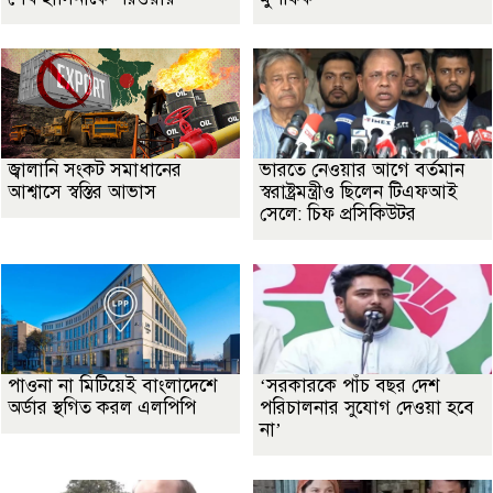
জ্বালানি সংকট সমাধানের
ভারতে নেওয়ার আগে বর্তমান
আশ্বাসে স্বস্তির আভাস
স্বরাষ্ট্রমন্ত্রীও ছিলেন টিএফআই
সেলে: চিফ প্রসিকিউটর
পাওনা না মিটিয়েই বাংলাদেশে
‘সরকারকে পাঁচ বছর দেশ
অর্ডার স্থগিত করল এলপিপি
পরিচালনার সুযোগ দেওয়া হবে
না’