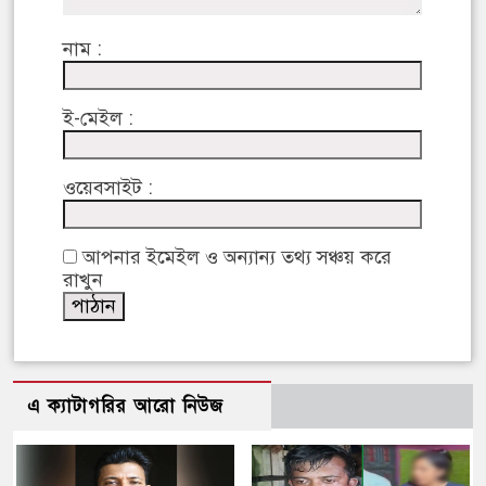
নাম :
ই-মেইল :
ওয়েবসাইট :
আপনার ইমেইল ও অন্যান্য তথ্য সঞ্চয় করে
রাখুন
এ ক্যাটাগরির আরো নিউজ