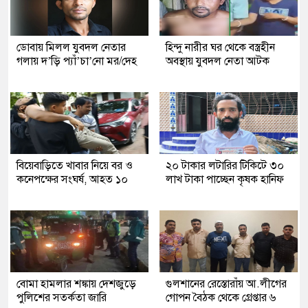
ডোবায় মিলল যুবদল নেতার
হিন্দু নারীর ঘর থেকে বস্ত্রহীন
গলায় দ’ড়ি প্যাঁ’চা’নো মর/দেহ
অবস্থায় যুবদল নেতা আটক
বিয়েবাড়িতে খাবার নিয়ে বর ও
২০ টাকার লটারির টিকিটে ৩০
কনেপক্ষের সংঘর্ষ, আহত ১০
লাখ টাকা পাচ্ছেন কৃষক হানিফ
বোমা হামলার শঙ্কায় দেশজুড়ে
গুলশানের রেস্তোরাঁয় আ.লীগের
পুলিশের সতর্কতা জারি
গোপন বৈঠক থেকে গ্রেপ্তার ৬