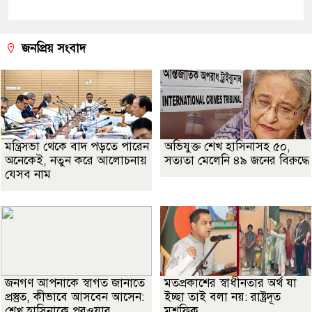
জনপ্রিয় সংবাদ
মন্ত্রিসভা থেকে বাদ পড়তে পারেন
অভিযুক্ত শেখ হাসিনাসহ ৫০,
অনেকেই, নতুন করে আলোচনায়
সত্যতা মেলেনি ৪৯ জনের বিরুদ্ধে
যেসব নাম
জনগণ আপনাকে স্বাগত জানাতে
মতপ্রকাশের স্বাধীনতার অর্থ যা
প্রস্তুত, কীভাবে আসবেন আসেন:
ইচ্ছা তাই বলা নয়: রাষ্ট্রদূত
শেখ হাসিনাকে পরওয়ার
মুশফিক