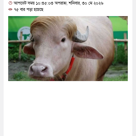
আপডেট সময় ১০:৩৫:০৩ অপরাহ্ন, শনিবার, ৩০ মে ২০২৬
৭৫ বার পড়া হয়েছে
২ দশমিক ৩ টন কাঁদুনে গ্যাস আমদানি
ও বড় হবে: ছেলেকে নিয়ে রোনালদোর বড় আশা
েকে বের হওয়ার পথ খুঁজছেন ট্রাম্পের শীর্ষ জেনারেল
 ঘর থেকে বস্ত্রহীন অবস্থায় যুবদল নেতা আটক
র বিনিময়ে ইরানের বন্দর অবরোধ তুলে নেবে যুক্তরাষ্ট্র