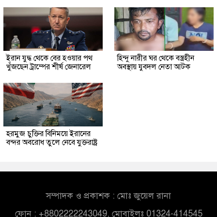
ইরান যুদ্ধ থেকে বের হওয়ার পথ
হিন্দু নারীর ঘর থেকে বস্ত্রহীন
খুঁজছেন ট্রাম্পের শীর্ষ জেনারেল
অবস্থায় যুবদল নেতা আটক
হরমুজ চুক্তির বিনিময়ে ইরানের
বন্দর অবরোধ তুলে নেবে যুক্তরাষ্ট্র
সম্পাদক ও প্রকাশক : মোঃ জুয়েল রানা
ফোন : +8802222243049, মোবাইলঃ 01324-414545