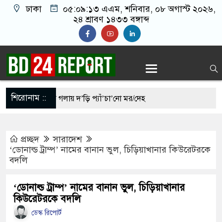
ঢাকা
০৫:০৯:১৪ এএম
, শনিবার, ০৮ অগাস্ট ২০২৬,
২৪ শ্রাবণ ১৪৩৩ বঙ্গাব্দ
শিরোনাম ::
 যুবদল নেতার গলায় দ’ড়ি প্যাঁ’চা’নো মর/দেহ
পরিকল্পনা করছেন শেখ হাসিনা
প্রচ্ছদ
সারাদেশ
ে বরণে প্রস্তুত চট্টগ্রাম, উজ্জীবিত নেতাকর্মীরা
‘ডোনাল্ড ট্রাম্প’ নামের বানান ভুল, চিড়িয়াখানার কিউরেটরকে
বদলি
বিমান হামলা করে কাবু করা সম্ভব নয়: ট্রাম্পের শীর্ষ
‘ডোনাল্ড ট্রাম্প’ নামের বানান ভুল, চিড়িয়াখানার
কিউরেটরকে বদলি
ান-তুরস্কের প্রতিরক্ষা চুক্তি, হামলায় জবাব দেবে তিন
ডেস্ক রিপোর্ট