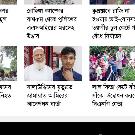
ঁজার
রোহিঙ্গা ক্যাম্পের
কুপ্রস্তাবে রাজি না
চুল
বাথরুম থেকে পুলিশের
হওয়ায় ভাই-বোনস
এএসআইয়ের মরদেহ
তরুণীর চুল কেটে গ
উদ্ধার
বেঁধে নির্যাতন
িমনের
সালাউদ্দিনের মৃত্যুতে
লাল ফিতা কেটে বা
 নিহত
জামায়াত আমিরের
সাঁকো উদ্বোধন কর
আবেগঘন বার্তা
বিএনপি নেতা