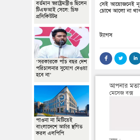
বর্তমান স্বরাষ্ট্রমন্ত্রীও ছিলেন
সেই আয়োজনেই নূর
টিএফআই সেলে: চিফ
চোখে আলো না থাকল
প্রসিকিউটর
ট্যাগস
‘সরকারকে পাঁচ বছর দেশ
পরিচালনার সুযোগ দেওয়া
হবে না’
আপনার মতা
মেসেজ বক্স
পাওনা না মিটিয়েই
বাংলাদেশে অর্ডার স্থগিত
করল এলপিপি