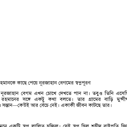
ক রহমানকে কাছে পেয়ে নূরজাহান বেগমের স্বপ্নপূরণ
ব্জ নূরজাহান বেগম এখন চোখে দেখতে পান না। তবুও তিনি এসে
রেক রহমানের সঙ্গে একটু কথা বলতে। তার গ্রামের বাড়ি মুন্সীগ
মী ও সন্তান—কেউই আর বেঁচে নেই। একাকী জীবন কাটছে তার।
মনে একটি স্বপ্ন লালিত হচ্ছিল। সেই স্বপ্ন ছিল শহীদ রাষ্ট্রপতি জ