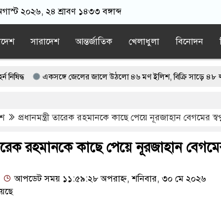
গাস্ট ২০২৬, ২৪ শ্রাবণ ১৪৩৩ বঙ্গাব্দ
াদেশ
সারাদেশ
আন্তর্জাতিক
খেলাধুলা
বিনোদন
একসঙ্গে জেলের জালে উঠলো ৪৬ মণ ইলিশ, বিক্রি সাড়ে ৪৮ লাখ টাকায়
ে আয়নাঘরে রাখা হয়েছিল: চিফ প্রসিকিউটর
েশ
প্রধানমন্ত্রী তারেক রহমানকে কাছে পেয়ে নূরজাহান বেগমের স্বপ
 ভারতের ওপর চাপ অব্যাহত রাখার আহ্বান
 না থাকার কারণ জানালেন জামায়াত আমির
রী তারেক রহমানকে কাছে পেয়ে নূরজাহান বেগমে
আপডেট সময় ১১:৫৯:২৮ অপরাহ্ন, শনিবার, ৩০ মে ২০২৬
য়েছে