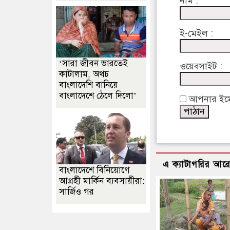
নাম :
ই-মেইল :
‘সারা জীবন ভারতেই
ওয়েবসাইট :
কাটালাম, অথচ
বাংলাদেশি বানিয়ে
বাংলাদেশে ঠেলে দিলো’
আপনার ইমেইল
এ ক্যাটাগরির আর
বাংলাদেশে বিনিয়োগে
আগ্রহী মার্কিন ব্যবসায়ীরা:
সার্জিও গর