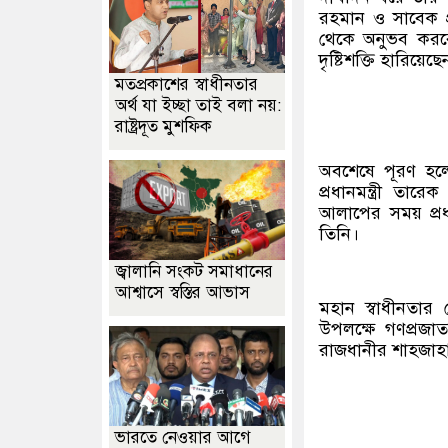
রহমান ও সাবেক প্
থেকে অনুভব করবে
দৃষ্টিশক্তি হারিয়েছে
মতপ্রকাশের স্বাধীনতার
অর্থ যা ইচ্ছা তাই বলা নয়:
রাষ্ট্রদূত মুশফিক
অবশেষে পূরণ হলো
প্রধানমন্ত্রী ত
আলাপের সময় প্রধান
তিনি।
জ্বালানি সংকট সমাধানের
আশ্বাসে স্বস্তির আভাস
মহান স্বাধীনতার
উপলক্ষে গণপ্রজাত
রাজধানীর শাহজাহানপ
ভারতে নেওয়ার আগে