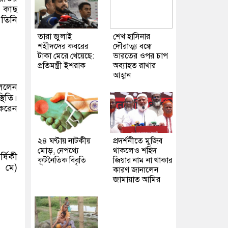
র কাছ
 তিনি
তারা জুলাই
শেখ হাসিনার
শহীদদের কবরের
দৌরাত্ম্য বন্ধে
টাকা মেরে খেয়েছে:
ভারতের ওপর চাপ
প্রতিমন্ত্রী ইশরাক
অব্যাহত রাখার
আহ্বান
বললেন
থিতি।
 করেন
২৪ ঘণ্টায় নাটকীয়
প্রদর্শনীতে মুজিব
মোড়, নেপথ্যে
থাকলেও শহিদ
্ষিকী
কূটনৈতিক বিবৃতি
জিয়ার নাম না থাকার
০ মে)
কারণ জানালেন
জামায়াত আমির