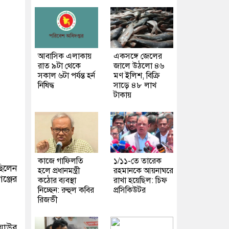
আবাসিক এলাকায়
একসঙ্গে জেলের
রাত ৯টা থেকে
জালে উঠলো ৪৬
সকাল ৬টা পর্যন্ত হর্ন
মণ ইলিশ, বিক্রি
নিষিদ্ধ
সাড়ে ৪৮ লাখ
টাকায়
কাজে গাফিলতি
১/১১-তে তারেক
ছিলেন
হলে প্রধানমন্ত্রী
রহমানকে আয়নাঘরে
ঞ্জের
কঠোর ব্যবস্থা
রাখা হয়েছিল: চিফ
নিচ্ছেন: রুহুল কবির
প্রসিকিউটর
রিজভী
িয়াউর