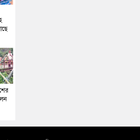
হ
াছে
ঁশের
লেন