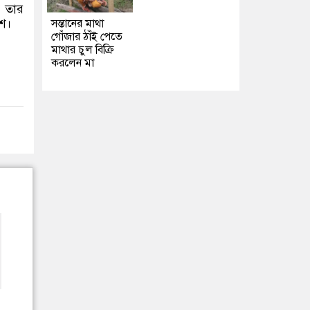
। তার
শে।
সন্তানের মাথা
গোঁজার ঠাঁই পেতে
মাথার চুল বিক্রি
করলেন মা