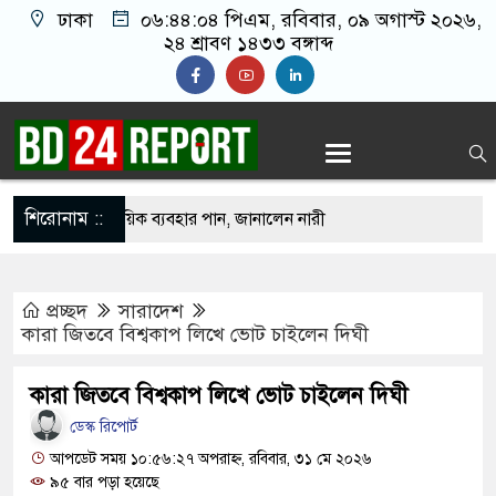
ঢাকা
০৬:৪৪:০৫ পিএম
, রবিবার, ০৯ অগাস্ট ২০২৬,
২৪ শ্রাবণ ১৪৩৩ বঙ্গাব্দ
শিরোনাম ::
ভারেজে অমায়িক ব্যবহার পান, জানালেন নারী
প্রচ্ছদ
সারাদেশ
াতলামি, বিএনপি নেতা গ্রেপ্তার
কারা জিতবে বিশ্বকাপ লিখে ভোট চাইলেন দিঘী
ওপর মার শুরু হয়েছে কেবল, আসল মার তো শুরুই
কারা জিতবে বিশ্বকাপ লিখে ভোট চাইলেন দিঘী
ডেস্ক রিপোর্ট
ানো ২ লাখ টাকা খেলো ইঁদুর-উইপোকা, নিঃস্ব কৃষক
আপডেট সময় ১০:৫৬:২৭ অপরাহ্ন, রবিবার, ৩১ মে ২০২৬
৯৫ বার পড়া হয়েছে