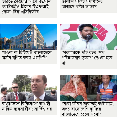
ভারতে নেওয়ার আগে বর্তমান
জ্বালানি সংকট সমাধানের
স্বরাষ্ট্রমন্ত্রীও ছিলেন টিএফআই
আশ্বাসে স্বস্তির আভাস
সেলে: চিফ প্রসিকিউটর
পাওনা না মিটিয়েই বাংলাদেশে
‘সরকারকে পাঁচ বছর দেশ
অর্ডার স্থগিত করল এলপিপি
পরিচালনার সুযোগ দেওয়া হবে
না’
বাংলাদেশে বিনিয়োগে আগ্রহী
‘সারা জীবন ভারতেই কাটালাম,
মার্কিন ব্যবসায়ীরা: সার্জিও গর
অথচ বাংলাদেশি বানিয়ে
বাংলাদেশে ঠেলে দিলো’