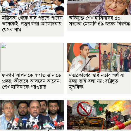
মন্ত্রিসভা থেকে বাদ পড়তে পারেন
অভিযুক্ত শেখ হাসিনাসহ ৫০,
অনেকেই, নতুন করে আলোচনায়
সত্যতা মেলেনি ৪৯ জনের বিরুদ্ধে
যেসব নাম
জনগণ আপনাকে স্বাগত জানাতে
মতপ্রকাশের স্বাধীনতার অর্থ যা
প্রস্তুত, কীভাবে আসবেন আসেন:
ইচ্ছা তাই বলা নয়: রাষ্ট্রদূত
শেখ হাসিনাকে পরওয়ার
মুশফিক