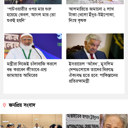
‘পাটওয়ারীর ওপর মার শুরু
আলমারিতে জমানো ২ লাখ
হয়েছে কেবল, আসল মার তো
টাকা খেলো ইঁদুর-উইপোকা,
শুরুই হয়নি’
নিঃস্ব কৃষক
মন্ত্রীরা নিজেই চাঁদাবাজি করলে
ইসরায়েল ‘অবৈধ’, মুসলিম
বন্ধ করবেন কীভাবে-প্রশ্ন
দেশগুলোকে তাদের বিরুদ্ধে
জামায়াত আমিরের
ঐক্যবদ্ধ হতে হবে: পাকিস্তানের
প্রতিরক্ষামন্ত্রী
জনপ্রিয় সংবাদ