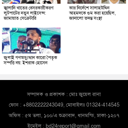
জ্বালানি খাতের বেসরকারীকরণ
কার নির্দেশে সালাহউদ্দিন
লুটপাটের নতুন লাইসেন্স:
আহমদকে গুম করা হয়েছিল,
জামায়াত সেক্রেটারি
জানালো তদন্ত সংস্থা
জুলাই গণঅভ্যুত্থান কারো পৈতৃক
সম্পত্তি নয়: ইশরাক হোসেন
সম্পাদক ও প্রকাশক : মোঃ জুয়েল রানা
ফোন : +8802222243049, মোবাইলঃ 01324-414545
অফিস : ৫ম তলা, ১০০/এ শুক্রাবাদ, ধানমন্ডি, ঢাকা-১২০৭
ইমেইল :
bd24report@gmail.com