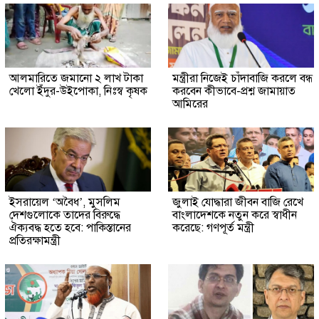
আলমারিতে জমানো ২ লাখ টাকা
মন্ত্রীরা নিজেই চাঁদাবাজি করলে বন্ধ
খেলো ইঁদুর-উইপোকা, নিঃস্ব কৃষক
করবেন কীভাবে-প্রশ্ন জামায়াত
আমিরের
ইসরায়েল ‘অবৈধ’, মুসলিম
জুলাই যোদ্ধারা জীবন বাজি রেখে
দেশগুলোকে তাদের বিরুদ্ধে
বাংলাদেশকে নতুন করে স্বাধীন
ঐক্যবদ্ধ হতে হবে: পাকিস্তানের
করেছে: গণপূর্ত মন্ত্রী
প্রতিরক্ষামন্ত্রী