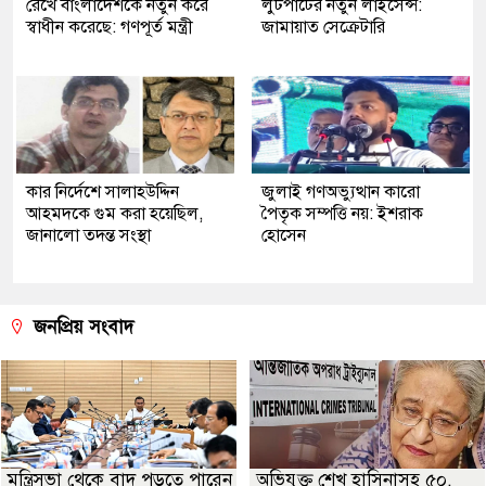
রেখে বাংলাদেশকে নতুন করে
লুটপাটের নতুন লাইসেন্স:
স্বাধীন করেছে: গণপূর্ত মন্ত্রী
জামায়াত সেক্রেটারি
কার নির্দেশে সালাহউদ্দিন
জুলাই গণঅভ্যুত্থান কারো
আহমদকে গুম করা হয়েছিল,
পৈতৃক সম্পত্তি নয়: ইশরাক
জানালো তদন্ত সংস্থা
হোসেন
জনপ্রিয় সংবাদ
মন্ত্রিসভা থেকে বাদ পড়তে পারেন
অভিযুক্ত শেখ হাসিনাসহ ৫০,