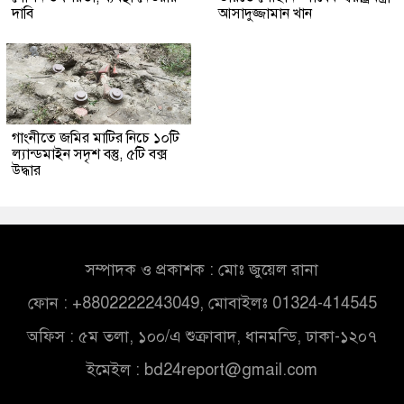
দাবি
আসাদুজ্জামান খান
গাংনীতে জমির মাটির নিচে ১০টি
ল্যান্ডমাইন সদৃশ বস্তু, ৫টি বক্স
উদ্ধার
সম্পাদক ও প্রকাশক : মোঃ জুয়েল রানা
ফোন : +8802222243049, মোবাইলঃ 01324-414545
অফিস : ৫ম তলা, ১০০/এ শুক্রাবাদ, ধানমন্ডি, ঢাকা-১২০৭
ইমেইল :
bd24report@gmail.com