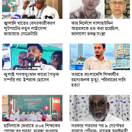
জ্বালানি খাতের বেসরকারীকরণ
কার নির্দেশে সালাহউদ্দিন
লুটপাটের নতুন লাইসেন্স:
আহমদকে গুম করা হয়েছিল,
জামায়াত সেক্রেটারি
জানালো তদন্ত সংস্থা
জুলাই গণঅভ্যুত্থান কারো পৈতৃক
ভারতে বাংলাদেশি শিক্ষার্থীর
সম্পত্তি নয়: ইশরাক হোসেন
রহস্যজনক মৃত্যু, পরিবারের দাবি
হত্যা
হাসিনাকে ফেরাতে ৪০৪ শিক্ষকের
সরকার পতনের পর ৯ সেপ্টেম্বর
গোপন তৎপরতা, ব্যবস্থা নেওয়ার
ভারতে পৌঁছান- সাবেক স্বরাষ্ট্রমন্ত্রী