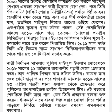
২০০০ সালের শুরুতে ডেসটিনি কার্যক্রম শুরু করলে সাইফুল
সেখানে একজন সাধারণ কর্মী হিসাবে যোগ দেন। পরে তিনি
‘পিএসডি’ (প্রফিট শেয়ার ডিস্ট্রিবিউশন) পর্যায়ে উন্নীত হন।
ডেসটিনি যখন ভেঙে পড়ে এবং এর শীর্ষ কর্মকর্তারা জেলে
যান, ততদিনে সাইফুল নিজের আখের গুছিয়ে ফেলেন।
একপর্যায়ে সুযোগ বুঝে সটকে পড়েন। সেই ডেসটিনিরই
আদলে ২০১৬ সালে গড়ে তোলেন ‘নোভেরা প্রডাক্টস
লিমিটেড’। মিরপুর ডিওএইচএসে আলিশান অফিস খুলে ই-
কমার্সের নামে শুরু করেন পিরামিড স্কিম। ২০১৯ সাল পর্যন্ত
তিনি এই স্কিমের নামে সাধারণ বিনিয়োগকারীদের কাছ
থেকে প্রায় ৪৩ কোটি টাকা সংগ্রহ করেন।
নারী নির্যাতন মামলায় পুলিশ সাইফুল ইসলাম সোহেলকে
২০১৮ সালের ১১ অক্টোবর রাজধানীর পল্লবী থেকে গ্রেফতার
করে। তার পালিত পিতার নাম দলিল উদ্দিন। কয়েক মাস
জেল খেটে ছাড়া পান। পরে প্রতারণা মামলায় ২০১৯ সালের
২৩ এপ্রিল পল্লবী থানা এলাকা থেকে গ্রেফতার করে
পুলিশের অরগানাইজড ক্রাইম প্রিভেনশন টিম। ওই বছরের
শেষদিকে তিনি ছাড়া পান। ফের তিনি প্রতারণা ব্যবসা শুরু
করেন। ই-কমার্স নামে ব্যবসা শুরু করার ঘোষণা দিয়ে পর্দার
আড়ালে নির্বিঘ্নে চালিয়ে যাচ্ছেন রমরমা এমএলএম
কারবার।