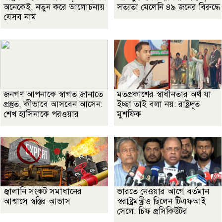
অনেকেই, নতুন করে আলোচনায়
সত্যতা মেলেনি ৪৯ জনের বিরুদ্ধে
যেসব নাম
জনগণ আপনাকে স্বাগত জানাতে
মতপ্রকাশের স্বাধীনতার অর্থ যা
প্রস্তুত, কীভাবে আসবেন আসেন:
ইচ্ছা তাই বলা নয়: রাষ্ট্রদূত
শেখ হাসিনাকে পরওয়ার
মুশফিক
জ্বালানি সংকট সমাধানের
ভারতে নেওয়ার আগে বর্তমান
আশ্বাসে স্বস্তির আভাস
স্বরাষ্ট্রমন্ত্রীও ছিলেন টিএফআই
সেলে: চিফ প্রসিকিউটর