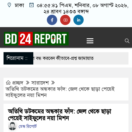
ঢাকা
০৪:৫৫:৪২ পিএম
, শনিবার, ০৮ অগাস্ট ২০২৬,
২৪ শ্রাবণ ১৪৩৩ বঙ্গাব্দ
শিরোনাম ::
 চাঁদাবাজি করলে বন্ধ করবেন কীভাবে-প্রশ্ন জামায়াত
প্রচ্ছদ
সারাদেশ
’, মুসলিম দেশগুলোকে তাদের বিরুদ্ধে ঐক্যবদ্ধ
অতিথি ডটকমের অন্ধকার ফাঁদ: জেল থেকে ছাড়া পেয়েই
সাইফুলের নয়া মিশন
 প্রতিরক্ষামন্ত্রী
 জীবন বাজি রেখে বাংলাদেশকে নতুন করে স্বাধীন
অতিথি ডটকমের অন্ধকার ফাঁদ: জেল থেকে ছাড়া
পেয়েই সাইফুলের নয়া মিশন
রী
ডেস্ক রিপোর্ট