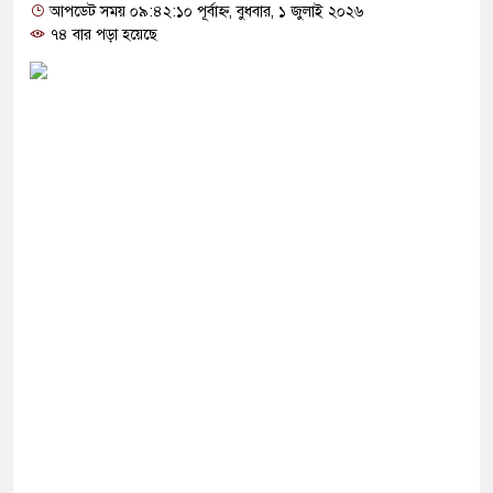
র বেসরকারীকরণ লুটপাটের নতুন লাইসেন্স: জামায়াত
আপডেট সময় ০৯:৪২:১০ পূর্বাহ্ন, বুধবার, ১ জুলাই ২০২৬
৭৪ বার পড়া হয়েছে
সালাহউদ্দিন আহমদকে গুম করা হয়েছিল, জানালো
্থান কারো পৈতৃক সম্পত্তি নয়: ইশরাক হোসেন
 শিক্ষার্থীর রহস্যজনক মৃত্যু, পরিবারের দাবি হত্যা
তে ৪০৪ শিক্ষকের গোপন তৎপরতা, ব্যবস্থা নেওয়ার
৯ সেপ্টেম্বর ভারতে পৌঁছান- সাবেক স্বরাষ্ট্রমন্ত্রী
টির নিচে ১০টি ল্যান্ডমাইন সদৃশ বস্তু, ৫টি বক্স