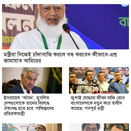
মন্ত্রীরা নিজেই চাঁদাবাজি করলে বন্ধ করবেন কীভাবে-প্রশ্ন
জামায়াত আমিরের
ইসরায়েল ‘অবৈধ’, মুসলিম
জুলাই যোদ্ধারা জীবন বাজি রেখে
দেশগুলোকে তাদের বিরুদ্ধে
বাংলাদেশকে নতুন করে স্বাধীন
ঐক্যবদ্ধ হতে হবে: পাকিস্তানের
করেছে: গণপূর্ত মন্ত্রী
প্রতিরক্ষামন্ত্রী