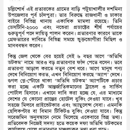
চল্লিশোর্ধ এই প্রতারকের গ্রামের বাড়ি পটুয়াখালীর দশমিনা
উপজেলার পূর্ব চাঁদপুরা। তার বিরুদ্ধে রাজধানী ও ঢাকার
বাইরে বিভিন্ন থানায় একাধিক মামলা রয়েছে। তিনি
ডেসটিনি-২০০০ এবং নভেরা প্রডাক্টের শীর্ষ পর্যায়ের
গুরুত্বপূর্ণ পদে দায়িত্ব পালন করেন। প্রতারণার কারণে তাকে
গ্রেফতারের দাবিতে বিভিন্ন সময়ে ভুক্তভোগীরা মিছিল ও
মানববন্ধন করেন।
কিন্তু জেল থেকে বের হয়েই সেই ৬ বছর আগে ‘অতিথি
ডটকম’ নামে আরও বড় প্রতারণার ফাঁদ পেতে বসেন। তবে
প্রতারণা আড়াল করতে নতুন বেশ ধরে। আগে মানুষ পণ্য
দেখে বিনিয়োগ করত, এখন বিনিয়োগ করছে ‘অ্যাপ’ দেখে।
গুগল প্লে-স্টোরে থাকা ‘অতিথি ডটকম’ অ্যাপটিকে প্রচার
করা হচ্ছে একটি আন্তর্জাতিকমানের ট্রাভেল ও সার্ভিস
পোর্টাল হিসাবে। এখানে দাবি করা হচ্ছে যে, এর মাধ্যমে
দেশের যে কোনো প্রান্তের হোটেল বুকিং দেওয়া যাবে। খুব
সহজে মিলবে প্রাইভেটকার এবং অ্যাম্বুলেন্স সেবা। এমনকি
হেলিকপ্টার বা বিমান টিকিটও বুকিং দেওয়া যাবে। কিন্তু
সরেজমিন অনুসন্ধানে নেমে মিলেছে একেবারে ভিন্ন তথ্য।
প্রতিবেদক নিজেই সদস্য হতে কয়েক দফা অতিথি ডটকমের
কার্যালয়ে গেলে প্রতারণার চাঞ্চল্যকর তথ্য ধরা পড়ে।