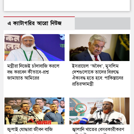
এ ক্যাটাগরির আরো নিউজ
মন্ত্রীরা নিজেই চাঁদাবাজি করলে
ইসরায়েল ‘অবৈধ’, মুসলিম
বন্ধ করবেন কীভাবে-প্রশ্ন
দেশগুলোকে তাদের বিরুদ্ধে
জামায়াত আমিরের
ঐক্যবদ্ধ হতে হবে: পাকিস্তানের
প্রতিরক্ষামন্ত্রী
জুলাই যোদ্ধারা জীবন বাজি
জ্বালানি খাতের বেসরকারীকরণ