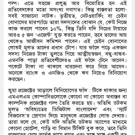
গল্প। এতে সহজে প্রলুব্ধ আর বিমোহিত হন এই
প্রতিবেদকের মতো অসংখ্য নবাগত। কিন্তু বাস্তবতা হলো-
সবই সাজানো নাটক। তৃতীয়ত, নেটওয়ার্কিং বা চেইন
বোনাসের মারপ্যাঁচে তারা সদস্যদের বোঝান যে, কেউ নিজে
কাজ করলে পাবেন ১০%, কিন্তু তিনি যদি নিচের টায়ারে
আরও ৫ জন ‘এজেন্ট’ যুক্ত করতে পারেন, তবে তাদের আয়
থেকেও আজীবন কমিশন পাবেন। এই চেইন বোনাসের
লোভই মূলত তাদের প্রধান টোপ। যার ফাঁদে পড়ে একজন
সদস্য নিজের টাকা তুলতে গিয়ে আত্মীয়স্বজন, বন্ধু-বান্ধব-
এমনকি পাড়া প্রতিবেশীদেরও এই ফাঁদে টেনে আনেন।
পকেটে টাকা না থাকলে ধারদেনা করে নিয়ে আসেন।
অনেকে ব্যাংক ও এনজিও থেকে ঋণ নিয়েও বিনিয়োগ
করছেন।
ভুয়া প্রজেক্টের আড়ালে বিনিয়োগের ফাঁদ : টিকে থাকার জন্য
এমএলএম কোম্পানিগুলোকে কোনো না কোনো অবাস্তব বা
কাল্পনিক প্রজেক্টের গল্প তৈরি করতে হয়। অতিথি ডটকম
মূলত ‘ভবিষ্যতের ডিজিটাল বাংলাদেশ’ এবং ‘স্মার্ট
বিজনেস’র স্লোগান দিয়ে মানুষকে প্রজেক্টের লোভ দেখায়।
তারা বলে যে, কেউ যদি অতিথি ডটকম অ্যাপের মাধ্যমে
কোনো হোটেল, গাড়ি বা বিমান টিকিট বুক করে, তবে তিনি
বাজারের চেয়ে অর্ধেক দামে পাবে এবং সঙ্গে সঙ্গে একটি বড়