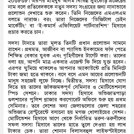
২০৩৮৩৮। এরপর মাহবুব আলম বিভিন্ন ভুঁইফোঁড় প্রজেক্টের
নাম বলে প্রতিবেদককে নতুন সদস্য সংগ্রহের জন্য নানাভাবে
প্রলোভন দেখাতে শুরু করেন। তিনি নিজেদের এমএলএম
বলতে নারাজ। বরং তারা নিজেদের ‘ডিজিটাল চেইন
মার্কেটিং’ বা ‘ই-কমার্স এফিলিয়েট পার্টনারশিপ’ হিসাবে
প্রচার করতে চান।
সদস্য টানতে তারা মূলত তিনটি প্রধান প্রলোভন সামনে
রাখেন। প্রথমত, আজীবন বা প্যাসিভ ইনকামের ফাঁদ পেতে
শিক্ষিত বেকার যুবক এবং গৃহিণীদের টার্গেট করা। তাদের
বলা হয়, আপনি মাত্র একবার এজেন্ট ফি দিয়ে যুক্ত হবেন।
এরপর ঘুমিয়ে থাকলেও আপনার অ্যাকাউন্টে প্রতি মিনিটে
টাকা জমা হতে থাকবে। বসে বসে এমন আয়ের প্রলোভনটি
মানুষ সহজেই লুফে নিচ্ছে। দ্বিতীয়ত, সদস্য হিসাবে যোগ
দিতে হয় তাদের জাঁকজমকপূর্ণ সেমিনার ও মোটিভেশনাল
স্পিচ সেশনে। ঢাকার সদস্য হিসাবে অভিজাতপাড়া
গুলশানের পুলিশ প্লাজার করপোরেট অফিসে শুরু হয় প্রথম
সেমিনার। তবে দেশের অন্য জেলাগুলোর জেলা শহরের
অভিজাত রেস্টুরেন্টে বসানো হয় মগজ ধোলাইয়ের সেশন।
মোটিভেশন হিসাবে আগে থেকে নির্ধারিত তরুণ-তরুণীদের
সফল সদস্য হিসাবে তাদের হাতে তুলে দেওয়া হয় লাখ
টাকার চেক। তারা শোনান বিলাসবহুল লাইফস্টাইলের