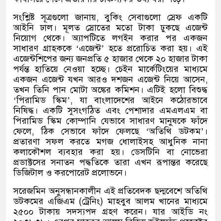
সংশ্লিষ্ট সূত্রগুলো জানায়, বুকিং সেবাগুলো স্রেফ একটি
আইনি ঢাল। মূলত স্রোতের মতো টাকা ঢুকছে এজেন্ট
নিয়োগ থেকে। অ্যাপটিতে লগইন করার পর একজন
সাধারণ গ্রাহককে ‘এজেন্ট’ হতে প্ররোচিত করা হয়। এই
এজেন্টশিপের জন্য জনপ্রতি ৫ হাজার থেকে ২০ হাজার টাকা
পর্যন্ত হাতিয়ে নেওয়া হচ্ছে। চেইন মার্কেটিংয়ের মাধ্যমে
একজন এজেন্ট যখন আরও দশজন এজেন্ট নিয়ে আসেন,
তখন তিনি পান মোটা অঙ্কের কমিশন। এটিই হলো বিশুদ্ধ
‘পিরামিড স্কিম’, যা বাংলাদেশের আইনে কঠোরভাবে
নিষিদ্ধ। একটি সুসংগঠিত এবং পেশাদার এমএলএম বা
পিরামিড স্কিম কোম্পানি যেভাবে সাধারণ মানুষকে ফাঁদে
ফেলে, ঠিক সেভাবে ফাঁদে ফেলছে ‘অতিথি ডটকম’।
প্রতারণা সফল করতে মগজ ধোলাইসহ আধুনিক নানা
কলাকৌশল ব্যবহার করা হয়। ডেসটিনি বা নোভেরা
প্রডাক্টসের সনাতন পদ্ধতিকে তারা এখন রূপান্তর করেছে
ডিজিটাল ও করপোরেট প্রলোভনে।
সরেজমিন অনুসন্ধানকালীন এই প্রতিবেদক ছদ্মবেশে অতিথি
ডটকমের এজিএম (ট্রেনিং) মাহবুব আলম খানের মাধ্যমে
২৫০০ টাকায় সদস্যপদ গ্রহণ করেন। যার আইডি নং