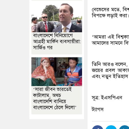
নেভেসের মতে, বিশ
বিপক্ষে লড়াই করা
বাংলাদেশে বিনিয়োগে
‘আমরা এই বিশ্বক
আগ্রহী মার্কিন ব্যবসায়ীরা:
আমাদের সামনে বিশ্ব
সার্জিও গর
তিনি আরও বলেন, ‘
জয়ের প্রবল আকাঙ্
এবং নতুন ইতিহাস স
‘সারা জীবন ভারতেই
কাটালাম, অথচ
সূত্র: ইএসপিএন
বাংলাদেশি বানিয়ে
বাংলাদেশে ঠেলে দিলো’
ট্যাগস