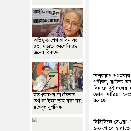
অভিযুক্ত শেখ হাসিনাসহ
৫০, সত্যতা মেলেনি ৪৯
জনের বিরুদ্ধে
বিশ্বকাপে প্রথমব
পরীক্ষা, রাউন্ড অ
বিচারে দুই দলের মধ
জোস মারিয়া নেভেস
মতপ্রকাশের স্বাধীনতার
রয়েছে।
অর্থ যা ইচ্ছা তাই বলা নয়:
রাষ্ট্রদূত মুশফিক
বিবিসিকে দেওয়া এক
১-০ গোলে হারাতে 