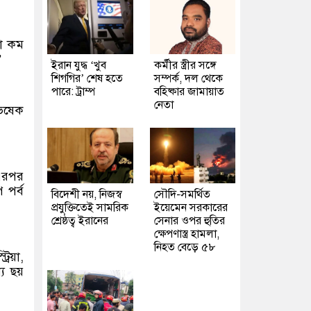
া কম
’
ইরান যুদ্ধ ‘খুব
কর্মীর স্ত্রীর সঙ্গে
শিগগির’ শেষ হতে
সম্পর্ক, দল থেকে
পারে: ট্রাম্প
বহিষ্কার জামায়াত
নেতা
ভিষেক
 এরপর
 পর্ব
বিদেশী নয়, নিজস্ব
সৌদি-সমর্থিত
প্রযুক্তিতেই সামরিক
ইয়েমেন সরকারের
শ্রেষ্ঠত্ব ইরানের
সেনার ওপর হুতির
ক্ষেপণাস্ত্র হামলা,
নিহত বেড়ে ৫৮
রিয়া,
যে ছয়