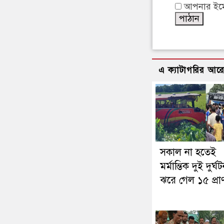
আপনার ইমেইল
এ ক্যাটাগরির আর
সকাল না হতেই
মর্মান্তিক দুই দুর্ঘট
ঝরে গেল ১৫ প্রা