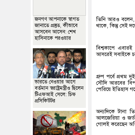
জনগণ আপনাকে স্বাগত
তিনি আরও বলেন,
জানাতে প্রস্তুত, কীভাবে
থাকে, কিন্তু সেই 
আসবেন আসেন: শেখ
হাসিনাকে পরওয়ার
বিশ্বকাপে এবারই
আসরেই সবাইকে চম
গ্রুপ পর্বে প্রথম
ভারতে নেওয়ার আগে
সৌদি আরবের বিপক্
বর্তমান স্বরাষ্ট্রমন্ত্রীও ছিলেন
পেরিয়ে ইতিহাস গড়
টিএফআই সেলে: চিফ
প্রসিকিউটর
অন্যদিকে টানা তি
আলজেরিয়া ও জর্ড
গোলই করেছেন অধ