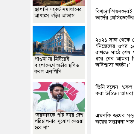
জ্বালানি সংকট সমাধানের
বিশ্বচ্যাম্পিয়নদ
আশ্বাসে স্বস্তির আভাস
ভার্দের প্রেসিডেন্টে
২০২১ সাল থেকে কে
‘নিজেদের ওপর ১
রাখতে মাঠে শেষ প
ধরে নেব আমরা ব
পাওনা না মিটিয়েই
অবিশ্বাস্য অর্জন।’
বাংলাদেশে অর্ডার স্থগিত
করল এলপিপি
তিনি বলেন, ‘কেপ 
করা উচিত। আমরা 
‘সরকারকে পাঁচ বছর দেশ
এমনকি জয়ের সম্ভা
পরিচালনার সুযোগ দেওয়া
জয়ের সম্ভাবনা শত
হবে না’