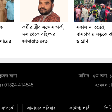
কে
কর্মীর স্ত্রীর সঙ্গে সম্পর্ক,
সকাল না হতেই
দল থেকে বহিষ্কার
বাসচাপায় সড়কে 
দায়ের
জামায়াত নেতা
৬ প্রাণ
ুয়েল রানা
অফিস : ৫ম তলা, ১০
লঃ 01324-414545
ইমেইল :
সম্পর্কে
আমাদের পরিবার
ফটোগ্যালারী
ভিডি