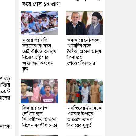
ঝরে গেল ১৫ প্রাণ
মৃত্যুর পর যদি
অন্ধকারে মোজতবা
সন্তানেরা না করে,
খামেনির সঙ্গে
তাই জীবিত অবস্থায়
বৈঠক, আসল মানুষ
নিজের চল্লিশার
কিনা প্রশ্ন
আয়োজন করলেন
পেজেশকিয়ানের
বৃদ্ধ
রও বড়
ক্তির
ডেন্ট
তাদের
সিঙ্গারার লোভ
মসজিদের ইমামকে
দেখিয়ে স্কুল
ওমরাহ উপহার,
শিক্ষার্থীদের মিছিলে
আবেগে ভাসল
নিলেন যুবলীগ নেতা
বিদায়ের মুহূর্ত
িনাকে