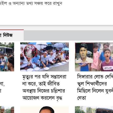
 ও অন্যান্য তথ্য সঞ্চয় করে রাখুন
ো নিউজ
মৃত্যুর পর যদি সন্তানেরা
সিঙ্গারার লোভ দেখ
না,
না করে, তাই জীবিত
স্কুল শিক্ষার্থীদের
ণ
অবস্থায় নিজের চল্লিশার
মিছিলে নিলেন যুব
আয়োজন করলেন বৃদ্ধ
নেতা