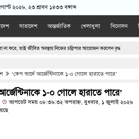
অগাস্ট ২০২৬, ২৩ শ্রাবণ ১৪৩৩ বঙ্গাব্দ
াদেশ
সারাদেশ
আন্তর্জাতিক
খেলাধুলা
বিনোদন
াই জীবিত অবস্থায় নিজের চল্লিশার আয়োজন করলেন বৃদ্ধ
ভ দেখিয়ে স্কুল শিক্ষার্থীদের মিছিলে নিলেন যুবলীগ নেতা
েশ
‘কেপ ভার্দে আর্জেন্টিনাকে ১-০ গোলে হারাতে পারে’
ষ হতে পারে: ট্রাম্প
কর্মীর স্ত্রীর সঙ্গে সম্পর্ক, দল থেকে বহিষ্কার জামায়াত
ওপর হুতির ক্ষেপণাস্ত্র হামলা, নিহত বেড়ে ৫৮
 আর্জেন্টিনাকে ১-০ গোলে হারাতে পারে’
আপডেট সময় ০৮:৩৬:৩২ অপরাহ্ন, বুধবার, ১ জুলাই ২০২৬
য়েছে