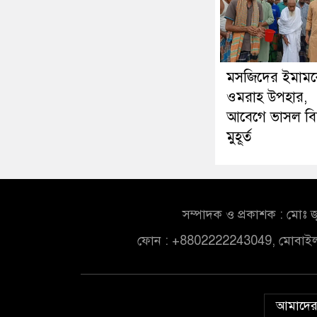
মসজিদের ইমাম
ওমরাহ উপহার,
আবেগে ভাসল বি
মুহূর্ত
সম্পাদক ও প্রকাশক : মোঃ জ
ফোন : +8802222243049, মোবাই
আমাদের 