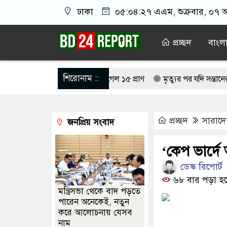
ঢাকা
০৫:০৪:২৮ এএম
, শুক্রবার, ০৭ 
প্রচ্ছদ
বাংল
শিরোনাম ::
্তিক দুই দুর্ঘটনা, ঝরে গেল ১৫ প্রাণ
মৃত্যুর পর যদি সন্তানেরা না করে, ত
ামেনির সঙ্গে বৈঠক, আসল মানুষ কিনা প্রশ্ন পেজেশকিয়ানের
সিঙ্গারার লো
প্রচ্ছদ
সারাদ
জনপ্রিয় সংবাদ
মরাহ উপহার, আবেগে ভাসল বিদায়ের মুহূর্ত
ইরান যুদ্ধ ‘খুব শিগগির’ শে
রযুক্তিতেই সামরিক শ্রেষ্ঠত্ব ইরানের
সৌদি-সমর্থিত ইয়েমেন সরকারের সেনার 
‘কেপ ভার্দে
ডেস্ক রিপোর্ট
চাপায় সড়কে ঝরল ৬ প্রাণ
৬৮ বার পড়া হ
মন্ত্রিসভা থেকে বাদ পড়তে
পারেন অনেকেই, নতুন
করে আলোচনায় যেসব
নাম