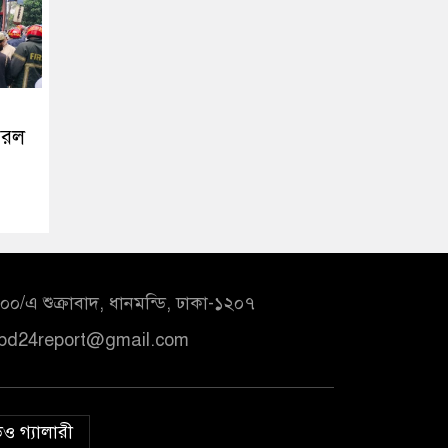
ঝরল
০/এ শুক্রাবাদ, ধানমন্ডি, ঢাকা-১২০৭
bd24report@gmail.com
ও গ্যালারী