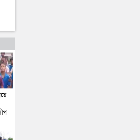
িয়ে
লীগ