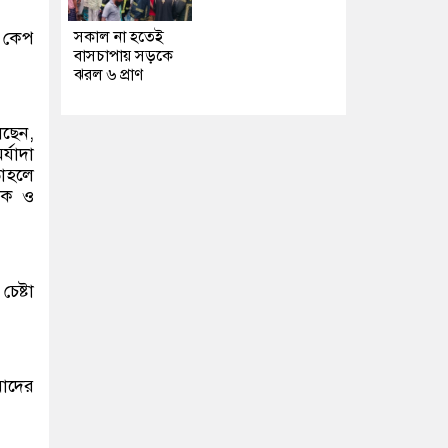
ই কেপ
সকাল না হতেই
বাসচাপায় সড়কে
ঝরল ৬ প্রাণ
েছেন,
যাদা
তাহলে
িক ও
েষ্টা
মাদের