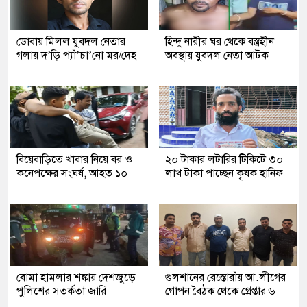
ডোবায় মিলল যুবদল নেতার
হিন্দু নারীর ঘর থেকে বস্ত্রহীন
গলায় দ’ড়ি প্যাঁ’চা’নো মর/দেহ
অবস্থায় যুবদল নেতা আটক
বিয়েবাড়িতে খাবার নিয়ে বর ও
২০ টাকার লটারির টিকিটে ৩০
কনেপক্ষের সংঘর্ষ, আহত ১০
লাখ টাকা পাচ্ছেন কৃষক হানিফ
বোমা হামলার শঙ্কায় দেশজুড়ে
গুলশানের রেস্তোরাঁয় আ.লীগের
পুলিশের সতর্কতা জারি
গোপন বৈঠক থেকে গ্রেপ্তার ৬