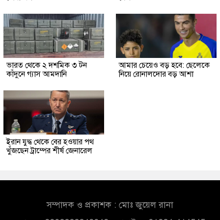
ভারত থেকে ২ দশমিক ৩ টন
আমার চেয়েও বড় হবে: ছেলেকে
কাঁদুনে গ্যাস আমদানি
নিয়ে রোনালদোর বড় আশা
ইরান যুদ্ধ থেকে বের হওয়ার পথ
খুঁজছেন ট্রাম্পের শীর্ষ জেনারেল
সম্পাদক ও প্রকাশক : মোঃ জুয়েল রানা