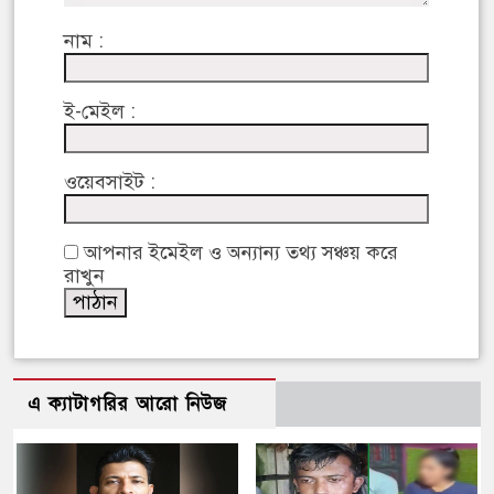
নাম :
ই-মেইল :
ওয়েবসাইট :
আপনার ইমেইল ও অন্যান্য তথ্য সঞ্চয় করে
রাখুন
এ ক্যাটাগরির আরো নিউজ