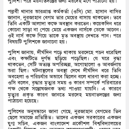
পুলিশ। পরে ময়নাতদন্তের জন্য মরদেহ মর্গে পাঠানো হয়।
পল্লবী থানার ভারপ্রাপ্ত কর্মকর্তা
(
ওসি
)
মো
.
হাসান বাসির
জানান
,
নুরজাহান বেগম তার মেয়ের বাসায় থাকতেন। তবে
তিনি একটি আলাদা কক্ষে অবস্থান করতেন। কয়েকদিন ধরে
কোনো সাড়া না পেয়ে মেয়ে একজন নার্সকে ডেকে আনেন।
ওই নার্স কক্ষে গিয়ে তাকে মৃত অবস্থায় দেখতে পান। পরে
বিষয়টি পুলিশকে জানানো হয়।
পুলিশ জানায়
,
দীর্ঘদিন পড়ে থাকায় মরদেহে পচন ধরেছিল
এবং কক্ষটিতে দুর্গন্ধ ছড়িয়ে পড়েছিল। যে ঘরে বৃদ্ধা
থাকতেন
,
সেটি অত্যন্ত অপরিচ্ছন্ন
,
অগোছালো ও আবর্জনায়
ভরা ছিল। ঘটনাস্থলের অবস্থা দেখে দীর্ঘদিন ধরে তিনি
অবহেলা ও পরিচর্যার অভাবে ছিলেন বলে ধারণা করা হচ্ছে।
ওসি বলেন
,
বৃদ্ধার মৃত্যুর সময় ও কারণ সম্পর্কে পরিবারের
পক্ষ থেকে সন্তোষজনক তথ্য পাওয়া যায়নি। এ কারণে
মৃত্যুর প্রকৃত কারণ জানতে মরদেহ ময়নাতদন্তের জন্য
পাঠানো হয়েছে।
পুলিশের অনুসন্ধানে জানা গেছে
,
নুরজাহান বেগমের তিন
ছেলে সমাজে প্রতিষ্ঠিত। তাদের একজন সরকারের একজন
যুগ্ম সচিব
,
একজন বাংলাদেশ প্রকৌশল বিশ্ববিদ্যালয়ের