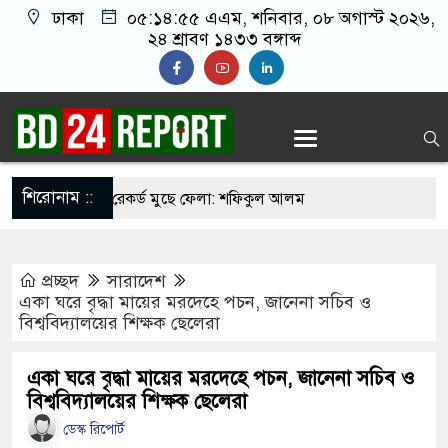
ঢাকা
০৫:১৪:৫৬ এএম
, শনিবার, ০৮ অগাস্ট ২০২৬,
২৪ শ্রাবণ ১৪৩৩ বঙ্গাব্দ
শিরোনাম ::
ত সাকিবের সব রেকর্ড মুছে ফেলা: শফিকুল আলম
াজনৈতিক পরিচয়ে বিচার করা উচিত নয়: হাসান
প্রচ্ছদ
সারাদেশ
যুবদল নেতার গলায় দ’ড়ি প্যাঁ’চা’নো মর/দেহ
একা ঘরে বৃদ্ধা মায়ের মরদেহে পচন, জানেনা সচিব ও
বিশ্ববিদ্যালয়ের শিক্ষক ছেলেরা
রিকল্পনা করছেন শেখ হাসিনা
ে বরণে প্রস্তুত চট্টগ্রাম, উজ্জীবিত নেতাকর্মীরা
একা ঘরে বৃদ্ধা মায়ের মরদেহে পচন, জানেনা সচিব ও
বিশ্ববিদ্যালয়ের শিক্ষক ছেলেরা
বিমান হামলা করে কাবু করা সম্ভব নয়: ট্রাম্পের শীর্ষ
ডেস্ক রিপোর্ট