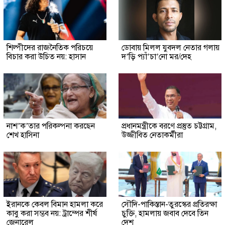
শিল্পীদের রাজনৈতিক পরিচয়ে
ডোবায় মিলল যুবদল নেতার গলায়
বিচার করা উচিত নয়: হাসান
দ’ড়ি প্যাঁ’চা’নো মর/দেহ
নাশ’ক’তার পরিকল্পনা করছেন
প্রধানমন্ত্রীকে বরণে প্রস্তুত চট্টগ্রাম,
শেখ হাসিনা
উজ্জীবিত নেতাকর্মীরা
ইরানকে কেবল বিমান হামলা করে
সৌদি-পাকিস্তান-তুরস্কের প্রতিরক্ষা
কাবু করা সম্ভব নয়: ট্রাম্পের শীর্ষ
চুক্তি, হামলায় জবাব দেবে তিন
জেনারেল
দেশ