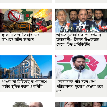
জ্বালানি সংকট সমাধানের
ভারতে নেওয়ার আগে বর্তমান
আশ্বাসে স্বস্তির আভাস
স্বরাষ্ট্রমন্ত্রীও ছিলেন টিএফআই
সেলে: চিফ প্রসিকিউটর
পাওনা না মিটিয়েই বাংলাদেশে
‘সরকারকে পাঁচ বছর দেশ
অর্ডার স্থগিত করল এলপিপি
পরিচালনার সুযোগ দেওয়া হবে
না’