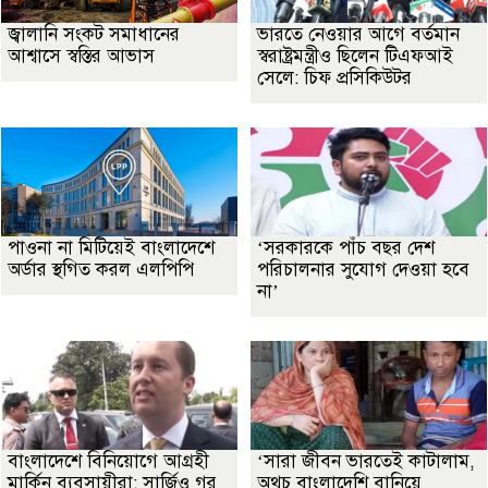
জ্বালানি সংকট সমাধানের
ভারতে নেওয়ার আগে বর্তমান
আশ্বাসে স্বস্তির আভাস
স্বরাষ্ট্রমন্ত্রীও ছিলেন টিএফআই
সেলে: চিফ প্রসিকিউটর
পাওনা না মিটিয়েই বাংলাদেশে
‘সরকারকে পাঁচ বছর দেশ
অর্ডার স্থগিত করল এলপিপি
পরিচালনার সুযোগ দেওয়া হবে
না’
বাংলাদেশে বিনিয়োগে আগ্রহী
‘সারা জীবন ভারতেই কাটালাম,
মার্কিন ব্যবসায়ীরা: সার্জিও গর
অথচ বাংলাদেশি বানিয়ে