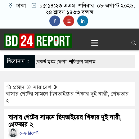
ঢাকা
০৫:১৪:২৪ এএম
, শনিবার, ০৮ অগাস্ট ২০২৬,
২৪ শ্রাবণ ১৪৩৩ বঙ্গাব্দ
শিরোনাম ::
ত সাকিবের সব রেকর্ড মুছে ফেলা: শফিকুল আলম
াজনৈতিক পরিচয়ে বিচার করা উচিত নয়: হাসান
প্রচ্ছদ
সারাদেশ
যুবদল নেতার গলায় দ’ড়ি প্যাঁ’চা’নো মর/দেহ
বাসার গেটের সামনে ছিনতাইয়ের শিকার দুই নারী, গ্রেফতার
২
পরিকল্পনা করছেন শেখ হাসিনা
ে বরণে প্রস্তুত চট্টগ্রাম, উজ্জীবিত নেতাকর্মীরা
বাসার গেটের সামনে ছিনতাইয়ের শিকার দুই নারী,
গ্রেফতার ২
বিমান হামলা করে কাবু করা সম্ভব নয়: ট্রাম্পের শীর্ষ
ডেস্ক রিপোর্ট