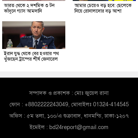
ভারত থেকে ২ দশমিক ৩ টন
আমার চেয়েও বড় হবে: ছেলেকে
কাঁদুনে গ্যাস আমদানি
নিয়ে রোনালদোর বড় আশা
ইরান যুদ্ধ থেকে বের হওয়ার পথ
খুঁজছেন ট্রাম্পের শীর্ষ জেনারেল
সম্পাদক ও প্রকাশক : মোঃ জুয়েল রানা
ফোন : +8802222243049, মোবাইলঃ 01324-414545
অফিস : ৫ম তলা, ১০০/এ শুক্রাবাদ, ধানমন্ডি, ঢাকা-১২০৭
ইমেইল :
bd24report@gmail.com