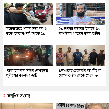
বিয়েবাড়িতে খাবার নিয়ে বর ও
২০ টাকার লটারির টিকিটে ৩০
কনেপক্ষের সংঘর্ষ, আহত ১০
লাখ টাকা পাচ্ছেন কৃষক হানিফ
বোমা হামলার শঙ্কায় দেশজুড়ে
গুলশানের রেস্তোরাঁয় আ.লীগের
পুলিশের সতর্কতা জারি
গোপন বৈঠক থেকে গ্রেপ্তার ৬
জনপ্রিয় সংবাদ