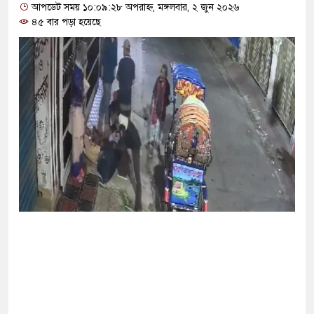
আপডেট সময় ১০:০৯:২৮ অপরাহ্ন, মঙ্গলবার, ২ জুন ২০২৬
৪৫ বার পড়া হয়েছে
ান-তুরস্কের প্রতিরক্ষা চুক্তি, হামলায় জবাব দেবে তিন
 দশমিক ৩ টন কাঁদুনে গ্যাস আমদানি
 বড় হবে: ছেলেকে নিয়ে রোনালদোর বড় আশা
েকে বের হওয়ার পথ খুঁজছেন ট্রাম্পের শীর্ষ জেনারেল