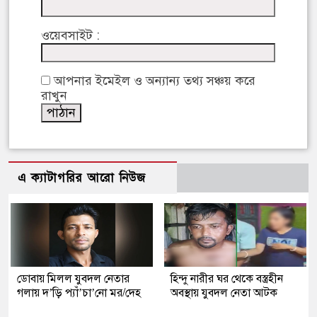
ওয়েবসাইট :
আপনার ইমেইল ও অন্যান্য তথ্য সঞ্চয় করে
রাখুন
এ ক্যাটাগরির আরো নিউজ
ডোবায় মিলল যুবদল নেতার
হিন্দু নারীর ঘর থেকে বস্ত্রহীন
গলায় দ’ড়ি প্যাঁ’চা’নো মর/দেহ
অবস্থায় যুবদল নেতা আটক