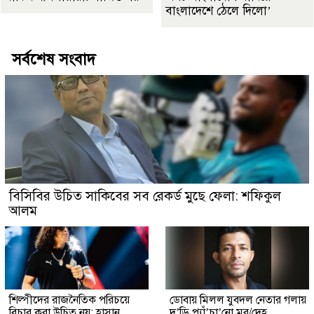
বাংলাদেশে ঠেলে দিলো’
সর্বশেষ সংবাদ
বিসিবির উচিত সাকিবের সব রেকর্ড মুছে ফেলা: শফিকুল
আলম
শিল্পীদের রাজনৈতিক পরিচয়ে
ডোবায় মিলল যুবদল নেতার গলায়
বিচার করা উচিত নয়: হাসান
দ’ড়ি প্যাঁ’চা’নো মর/দেহ