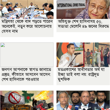
মন্ত্রিসভা থেকে বাদ পড়তে পারেন
অভিযুক্ত শেখ হাসিনাসহ ৫০,
অনেকেই, নতুন করে আলোচনায়
সত্যতা মেলেনি ৪৯ জনের বিরুদ্ধে
যেসব নাম
জনগণ আপনাকে স্বাগত জানাতে
মতপ্রকাশের স্বাধীনতার অর্থ যা
প্রস্তুত, কীভাবে আসবেন আসেন:
ইচ্ছা তাই বলা নয়: রাষ্ট্রদূত
শেখ হাসিনাকে পরওয়ার
মুশফিক