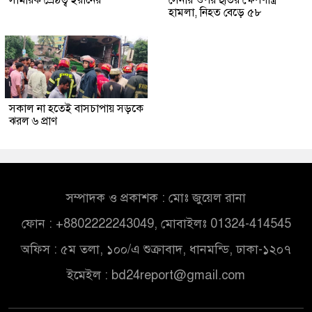
সামরিক শ্রেষ্ঠত্ব ইরানের
সেনার ওপর হুতির ক্ষেপণাস্ত্র
হামলা, নিহত বেড়ে ৫৮
সকাল না হতেই বাসচাপায় সড়কে
ঝরল ৬ প্রাণ
সম্পাদক ও প্রকাশক : মোঃ জুয়েল রানা
ফোন : +8802222243049, মোবাইলঃ 01324-414545
অফিস : ৫ম তলা, ১০০/এ শুক্রাবাদ, ধানমন্ডি, ঢাকা-১২০৭
ইমেইল :
bd24report@gmail.com