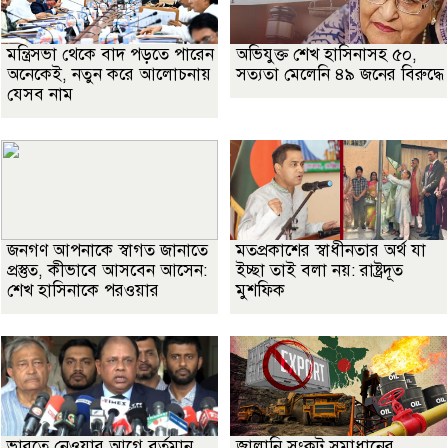
মন্ত্রিসভা থেকে বাদ পড়তে পারেন
অভিযুক্ত শেখ হাসিনাসহ ৫০,
অনেকেই, নতুন করে আলোচনায়
সত্যতা মেলেনি ৪৯ জনের বিরুদ্ধে
যেসব নাম
জনগণ আপনাকে স্বাগত জানাতে
মতপ্রকাশের স্বাধীনতার অর্থ যা
প্রস্তুত, কীভাবে আসবেন আসেন:
ইচ্ছা তাই বলা নয়: রাষ্ট্রদূত
শেখ হাসিনাকে পরওয়ার
মুশফিক
ভারতে নেওয়ার আগে বর্তমান
জ্বালানি সংকট সমাধানের