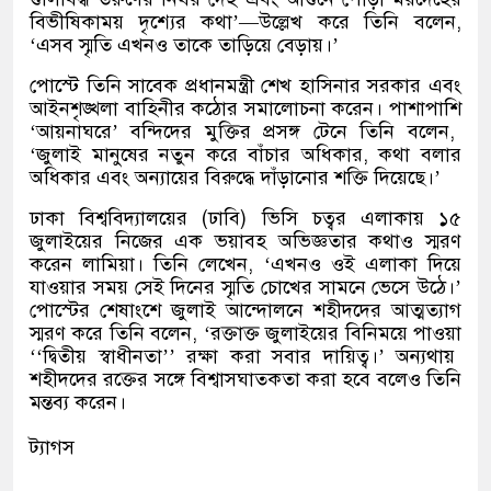
বিভীষিকাময় দৃশ্যের কথা
’—
উল্লেখ করে তিনি বলেন
,
‘
এসব স্মৃতি এখনও তাকে তাড়িয়ে বেড়ায়।
’
পোস্টে তিনি সাবেক প্রধানমন্ত্রী শেখ হাসিনার সরকার এবং
আইনশৃঙ্খলা বাহিনীর কঠোর সমালোচনা করেন। পাশাপাশি
‘
আয়নাঘরে
’
বন্দিদের মুক্তির প্রসঙ্গ টেনে তিনি বলেন
,
‘
জুলাই মানুষের নতুন করে বাঁচার অধিকার
,
কথা বলার
অধিকার এবং অন্যায়ের বিরুদ্ধে দাঁড়ানোর শক্তি দিয়েছে।
’
ঢাকা বিশ্ববিদ্যালয়ের
(
ঢাবি
)
ভিসি চত্বর এলাকায় ১৫
জুলাইয়ের নিজের এক ভয়াবহ অভিজ্ঞতার কথাও স্মরণ
করেন লামিয়া। তিনি লেখেন
, ‘
এখনও ওই এলাকা দিয়ে
যাওয়ার সময় সেই দিনের স্মৃতি চোখের সামনে ভেসে উঠে।
’
পোস্টের শেষাংশে জুলাই আন্দোলনে শহীদদের আত্মত্যাগ
স্মরণ করে তিনি বলেন
, ‘
রক্তাক্ত জুলাইয়ের বিনিময়ে পাওয়া
‘‘
দ্বিতীয় স্বাধীনতা
’’
রক্ষা করা সবার দায়িত্ব।
’
অন্যথায়
শহীদদের রক্তের সঙ্গে বিশ্বাসঘাতকতা করা হবে বলেও তিনি
মন্তব্য করেন।
ট্যাগস