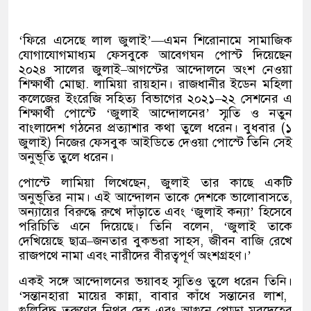
‘
ফিরে এসেছে লাল জুলাই
’—
এমন শিরোনামে সামাজিক
যোগাযোগমাধ্যম ফেসবুকে আবেগঘন পোস্ট দিয়েছেন
২০২৪ সালের জুলাই
–
আগস্টের আন্দোলনে অংশ নেওয়া
শিক্ষার্থী মোছা
.
লামিয়া রায়হান। রাজধানীর ইডেন মহিলা
কলেজের ইংরেজি সহিত্য বিভাগের ২০২১
–
২২ সেশনের এ
শিক্ষার্থী পোস্টে
‘
জুলাই আন্দোলনের
’
স্মৃতি ও নতুন
বাংলাদেশ গঠনের প্রত্যাশার কথা তুলে ধরেন। বুধবার
(
১
জুলাই
)
নিজের ফেসবুক আইডিতে দেওয়া পোস্টে তিনি সেই
অনুভূতি তুলে ধরেন।
পোস্টে লামিয়া লিখেছেন
,
জুলাই তার কাছে একটি
অনুভূতির নাম। এই আন্দোলন তাকে দেশকে ভালোবাসতে
,
অন্যায়ের বিরুদ্ধে রুখে দাঁড়াতে এবং
‘
জুলাই কন্যা
’
হিসেবে
পরিচিতি এনে দিয়েছে। তিনি বলেন
, ‘
জুলাই তাকে
দেখিয়েছে ছাত্র
–
জনতার বুকভরা সাহস
,
জীবন বাজি রেখে
রাজপথে নামা এবং নারীদের বীরত্বপূর্ণ অংশগ্রহণ।
’
একই সঙ্গে আন্দোলনের ভয়াবহ স্মৃতিও তুলে ধরেন তিনি।
‘
সন্তানহারা মায়ের কান্না
,
বাবার কাঁধে সন্তানের লাশ
,
গুলিবিদ্ধ তরুণের নিথর দেহ এবং আগুনে পোড়া মরদেহের