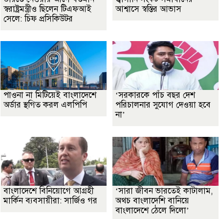
স্বরাষ্ট্রমন্ত্রীও ছিলেন টিএফআই
আশ্বাসে স্বস্তির আভাস
সেলে: চিফ প্রসিকিউটর
পাওনা না মিটিয়েই বাংলাদেশে
‘সরকারকে পাঁচ বছর দেশ
অর্ডার স্থগিত করল এলপিপি
পরিচালনার সুযোগ দেওয়া হবে
না’
বাংলাদেশে বিনিয়োগে আগ্রহী
‘সারা জীবন ভারতেই কাটালাম,
মার্কিন ব্যবসায়ীরা: সার্জিও গর
অথচ বাংলাদেশি বানিয়ে
বাংলাদেশে ঠেলে দিলো’