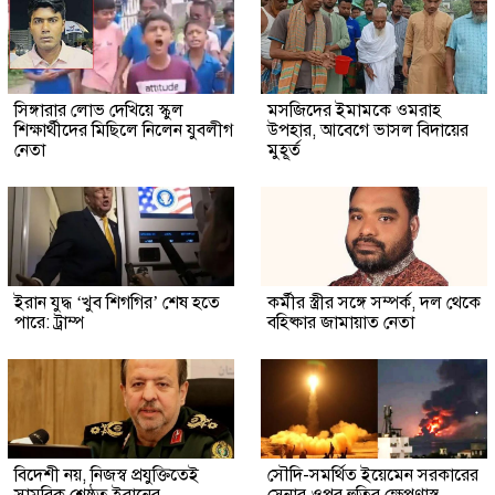
সিঙ্গারার লোভ দেখিয়ে স্কুল
মসজিদের ইমামকে ওমরাহ
শিক্ষার্থীদের মিছিলে নিলেন যুবলীগ
উপহার, আবেগে ভাসল বিদায়ের
নেতা
মুহূর্ত
ইরান যুদ্ধ ‘খুব শিগগির’ শেষ হতে
কর্মীর স্ত্রীর সঙ্গে সম্পর্ক, দল থেকে
পারে: ট্রাম্প
বহিষ্কার জামায়াত নেতা
বিদেশী নয়, নিজস্ব প্রযুক্তিতেই
সৌদি-সমর্থিত ইয়েমেন সরকারের