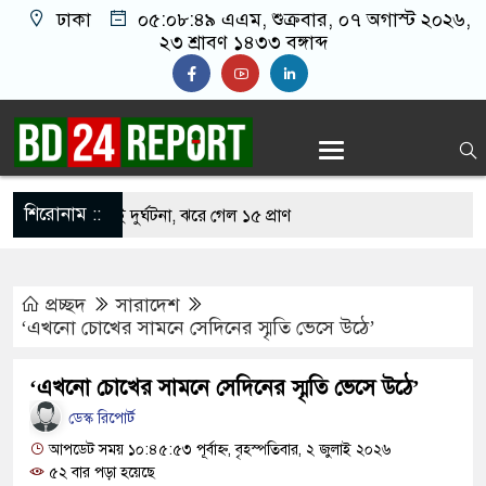
ঢাকা
০৫:০৮:৫০ এএম
, শুক্রবার, ০৭ অগাস্ট ২০২৬,
২৩ শ্রাবণ ১৪৩৩ বঙ্গাব্দ
শিরোনাম ::
 মর্মান্তিক দুই দুর্ঘটনা, ঝরে গেল ১৫ প্রাণ
দি সন্তানেরা না করে, তাই জীবিত অবস্থায় নিজের চল্লিশার
প্রচ্ছদ
সারাদেশ
বৃদ্ধ
‘এখনো চোখের সামনে সেদিনের স্মৃতি ভেসে উঠে’
জতবা খামেনির সঙ্গে বৈঠক, আসল মানুষ কিনা প্রশ্ন
‘এখনো চোখের সামনে সেদিনের স্মৃতি ভেসে উঠে’
র
ডেস্ক রিপোর্ট
ভ দেখিয়ে স্কুল শিক্ষার্থীদের মিছিলে নিলেন যুবলীগ নেতা
আপডেট সময় ১০:৪৫:৫৩ পূর্বাহ্ন, বৃহস্পতিবার, ২ জুলাই ২০২৬
৫২ বার পড়া হয়েছে