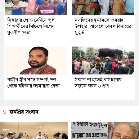
সিঙ্গারার লোভ দেখিয়ে স্কুল
মসজিদের ইমামকে ওমরাহ
শিক্ষার্থীদের মিছিলে নিলেন
উপহার, আবেগে ভাসল বিদায়ের
যুবলীগ নেতা
মুহূর্ত
কর্মীর স্ত্রীর সঙ্গে সম্পর্ক, দল
সকাল না হতেই বাসচাপায়
থেকে বহিষ্কার জামায়াত নেতা
সড়কে ঝরল ৬ প্রাণ
জনপ্রিয় সংবাদ