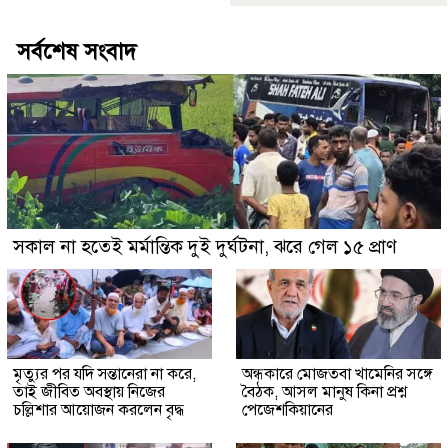
সর্বশেষ সংবাদ
সকাল না হতেই মর্মান্তিক দুই দুর্ঘটনা, ঝরে গেল ১৫ প্রাণ
মৃত্যুর পর যদি সন্তানেরা না করে,
অন্ধকারে মোজতবা খামেনির সঙ্গে
তাই জীবিত অবস্থায় নিজের
বৈঠক, আসল মানুষ কিনা প্রশ্ন
চল্লিশার আয়োজন করলেন বৃদ্ধ
পেজেশকিয়ানের