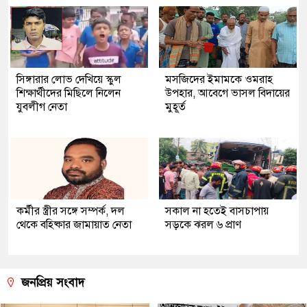
সিঙ্গারার লোভ দেখিয়ে স্কুল
মসজিদের ইমামকে ওমরাহ
শিক্ষার্থীদের মিছিলে নিলেন
উপহার, আবেগে ভাসল বিদায়ের
যুবলীগ নেতা
মুহূর্ত
কর্মীর স্ত্রীর সঙ্গে সম্পর্ক, দল
সকাল না হতেই বাসচাপায়
থেকে বহিষ্কার জামায়াত নেতা
সড়কে ঝরল ৬ প্রাণ
জনপ্রিয় সংবাদ