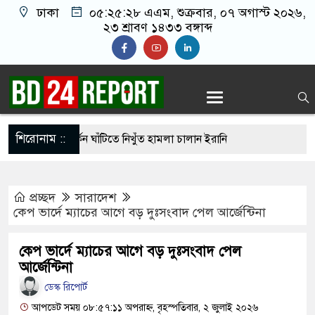
ঢাকা
০৫:২৫:২৯ এএম
, শুক্রবার, ০৭ অগাস্ট ২০২৬,
২৩ শ্রাবণ ১৪৩৩ বঙ্গাব্দ
শিরোনাম ::
ার ছাড়াই মার্কিন ঘাঁটিতে নিখুঁত হামলা চালান ইরানি
প্রচ্ছদ
সারাদেশ
রস্ত ১০০ পরিবারকে নতুন ঘর দেবেন প্রধানমন্ত্রী
কেপ ভার্দে ম্যাচের আগে বড় দুঃসংবাদ পেল আর্জেন্টিনা
তিকর ছবি তুলে লন্ডনে বয়ফ্রেন্ডের কাছে পাঠাতেন
কেপ ভার্দে ম্যাচের আগে বড় দুঃসংবাদ পেল
যালয়ের ছাত্রী
আর্জেন্টিনা
চেয়ে ‘হাজারগুণ ভালো’ দেশ চালাচ্ছেন তারেক রহমান:
ডেস্ক রিপোর্ট
আপডেট সময় ০৮:৫৭:১১ অপরাহ্ন, বৃহস্পতিবার, ২ জুলাই ২০২৬