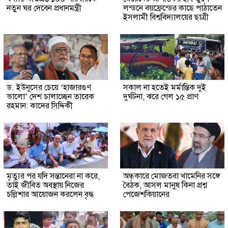
নতুন ঘর দেবেন প্রধানমন্ত্রী
লন্ডনে বয়ফ্রেন্ডের কাছে পাঠাতেন
ইসলামী বিশ্ববিদ্যালয়ের ছাত্রী
ড. ইউনূসের চেয়ে ‘হাজারগুণ
সকাল না হতেই মর্মান্তিক দুই
ভালো’ দেশ চালাচ্ছেন তারেক
দুর্ঘটনা, ঝরে গেল ১৫ প্রাণ
রহমান: কাদের সিদ্দিকী
মৃত্যুর পর যদি সন্তানেরা না করে,
অন্ধকারে মোজতবা খামেনির সঙ্গে
তাই জীবিত অবস্থায় নিজের
বৈঠক, আসল মানুষ কিনা প্রশ্ন
চল্লিশার আয়োজন করলেন বৃদ্ধ
পেজেশকিয়ানের