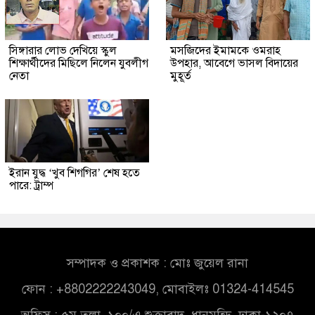
সিঙ্গারার লোভ দেখিয়ে স্কুল
মসজিদের ইমামকে ওমরাহ
শিক্ষার্থীদের মিছিলে নিলেন যুবলীগ
উপহার, আবেগে ভাসল বিদায়ের
নেতা
মুহূর্ত
ইরান যুদ্ধ ‘খুব শিগগির’ শেষ হতে
পারে: ট্রাম্প
সম্পাদক ও প্রকাশক : মোঃ জুয়েল রানা
ফোন : +8802222243049, মোবাইলঃ 01324-414545