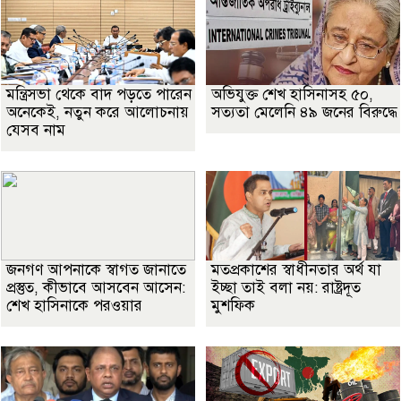
মন্ত্রিসভা থেকে বাদ পড়তে পারেন
অভিযুক্ত শেখ হাসিনাসহ ৫০,
অনেকেই, নতুন করে আলোচনায়
সত্যতা মেলেনি ৪৯ জনের বিরুদ্ধে
যেসব নাম
জনগণ আপনাকে স্বাগত জানাতে
মতপ্রকাশের স্বাধীনতার অর্থ যা
প্রস্তুত, কীভাবে আসবেন আসেন:
ইচ্ছা তাই বলা নয়: রাষ্ট্রদূত
শেখ হাসিনাকে পরওয়ার
মুশফিক