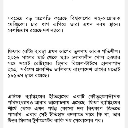
সবচেয়ে বড় অগ্রগতি করেছে বিশ্বকাপের সহ-আয়োজক
মেক্সিকো। চার ধাপ এগিয়ে তারা এখন নবম স্থানে।
বেলজিয়াম রয়েছে দশ নম্বরে।
ফিফার রেটিং ব্যবস্থা এখন আগের তুলনায় আরও গতিশীল।
২০২৬ সালের মার্চ থেকে ম্যাচ চলাকালীন গোল হওয়ার
সঙ্গে সঙ্গেই রেটিংয়ের হিসাব রিয়েল-টাইমে হালনাগাদ
হচ্ছে। সর্বশেষ প্রকাশিত তালিকায় বাংলাদেশ আগের মতোই
১৮১তম স্থানে রয়েছে।
এদিকে র‍্যাঙ্কিংয়ের ইতিহাসের একটি কৌতূহলোদ্দীপক
পরিসংখ্যানও আবার আলোচনায় এসেছে। ফিফা র‍্যাঙ্কিংয়ের
শীর্ষে থেকে এখন পর্যন্ত কোনো দল বিশ্বকাপ জিততে
পারেনি। এবার সেই ইতিহাস বদলাতে পারে কি না, তার
উত্তর মিলবে টুর্নামেন্টের বাকি পথ পেরোনোর পর।