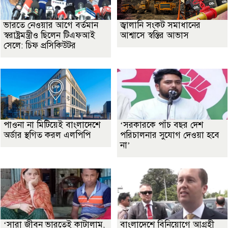
ভারতে নেওয়ার আগে বর্তমান
জ্বালানি সংকট সমাধানের
স্বরাষ্ট্রমন্ত্রীও ছিলেন টিএফআই
আশ্বাসে স্বস্তির আভাস
সেলে: চিফ প্রসিকিউটর
পাওনা না মিটিয়েই বাংলাদেশে
‘সরকারকে পাঁচ বছর দেশ
অর্ডার স্থগিত করল এলপিপি
পরিচালনার সুযোগ দেওয়া হবে
না’
‘সারা জীবন ভারতেই কাটালাম,
বাংলাদেশে বিনিয়োগে আগ্রহী