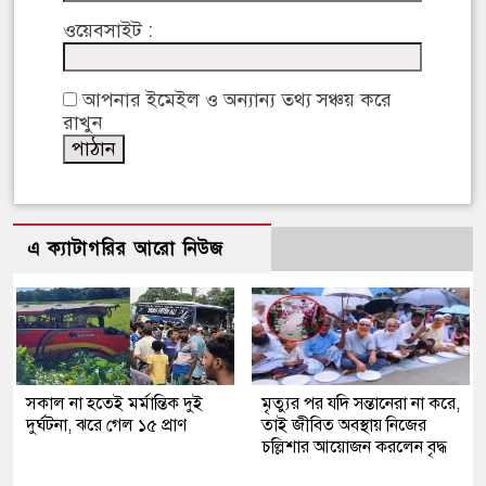
ওয়েবসাইট :
আপনার ইমেইল ও অন্যান্য তথ্য সঞ্চয় করে
রাখুন
এ ক্যাটাগরির আরো নিউজ
সকাল না হতেই মর্মান্তিক দুই
মৃত্যুর পর যদি সন্তানেরা না করে,
দুর্ঘটনা, ঝরে গেল ১৫ প্রাণ
তাই জীবিত অবস্থায় নিজের
চল্লিশার আয়োজন করলেন বৃদ্ধ