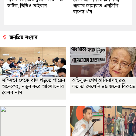
আটক, ভিডিও ভাইরাল
থাকবে জামায়াত-এনসিপি:
রাশেদ খাঁন
জনপ্রিয় সংবাদ
মন্ত্রিসভা থেকে বাদ পড়তে পারেন
অভিযুক্ত শেখ হাসিনাসহ ৫০,
অনেকেই, নতুন করে আলোচনায়
সত্যতা মেলেনি ৪৯ জনের বিরুদ্ধে
যেসব নাম