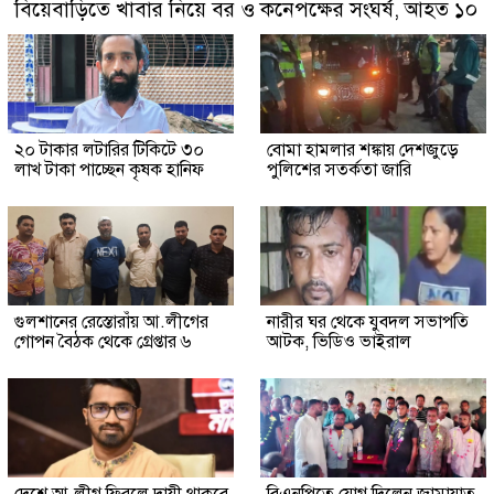
বিয়েবাড়িতে খাবার নিয়ে বর ও কনেপক্ষের সংঘর্ষ, আহত ১০
২০ টাকার লটারির টিকিটে ৩০
বোমা হামলার শঙ্কায় দেশজুড়ে
লাখ টাকা পাচ্ছেন কৃষক হানিফ
পুলিশের সতর্কতা জারি
গুলশানের রেস্তোরাঁয় আ.লীগের
নারীর ঘর থেকে যুবদল সভাপতি
গোপন বৈঠক থেকে গ্রেপ্তার ৬
আটক, ভিডিও ভাইরাল