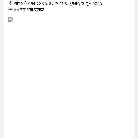
োগ দিলেন জামায়াত বহিষ্কাকৃত গাজী নজরুলের ১২
আপডেট সময় ১০:০৬:৫৮ অপরাহ্ন, বুধবার, ৩ জুন ২০২৬
৮০ বার পড়া হয়েছে
 ফিরলে দায়ী থাকবে জামায়াত-এনসিপি: রাশেদ খাঁন
থা হারিয়েছে বর্তমান সরকার: নাহিদ ইসলাম
ক্ষা করতে ন্যাটোভুক্ত দেশে হামলা চালাতে পারে রাশিয়া