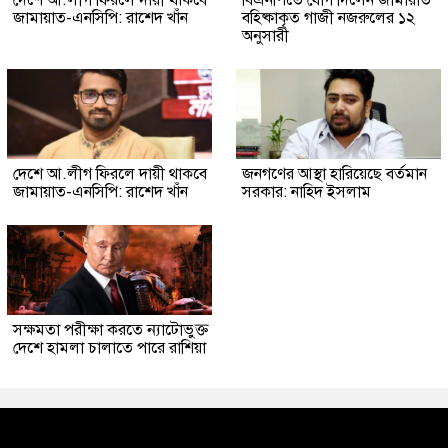
দেশে আ.লীগ ফিরলে দায়ী থাকবে
বিএনপিতে যোগ দিলেন জামায়াত
জামায়াত-এনসিপি: রাশেদ খাঁন
বহিষ্কাকৃত গাজী নজরুলের ১২
অনুসারী
দেশে আ.লীগ ফিরলে দায়ী থাকবে
জনগণের আস্থা হারিয়েছে বর্তমান
জামায়াত-এনসিপি: রাশেদ খাঁন
সরকার: নাহিদ ইসলাম
সক্ষমতা পরীক্ষা করতে ন্যাটোভুক্ত
দেশে হামলা চালাতে পারে রাশিয়া