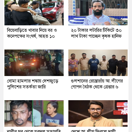
বিয়েবাড়িতে খাবার নিয়ে বর ও
২০ টাকার লটারির টিকিটে ৩০
কনেপক্ষের সংঘর্ষ, আহত ১০
লাখ টাকা পাচ্ছেন কৃষক হানিফ
বোমা হামলার শঙ্কায় দেশজুড়ে
গুলশানের রেস্তোরাঁয় আ.লীগের
পুলিশের সতর্কতা জারি
গোপন বৈঠক থেকে গ্রেপ্তার ৬
নারীর ঘর থেকে যুবদল সভাপতি
দেশে আ.লীগ ফিরলে দায়ী