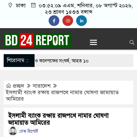
ঢাকা
০৩:৫২:১০ এএম
, শনিবার, ০৮ অগাস্ট ২০২৬,
২৩ শ্রাবণ ১৪৩৩ বঙ্গাব্দ
শিরোনাম ::
 খাবার নিয়ে বর ও কনেপক্ষের সংঘর্ষ, আহত ১০
টারির টিকিটে ৩০ লাখ টাকা পাচ্ছেন কৃষক হানিফ
প্রচ্ছদ
সারাদেশ
র শঙ্কায় দেশজুড়ে পুলিশের সতর্কতা জারি
ইসলামী ব্যাংক রক্ষায় রাজপথে নামার ঘোষণা জামায়াত
আমিরের
স্তোরাঁয় আ.লীগের গোপন বৈঠক থেকে গ্রেপ্তার ৬
থেকে যুবদল সভাপতি আটক, ভিডিও ভাইরাল
ইসলামী ব্যাংক রক্ষায় রাজপথে নামার ঘোষণা
জামায়াত আমিরের
 ফিরলে দায়ী থাকবে জামায়াত-এনসিপি: রাশেদ খাঁন
ডেস্ক রিপোর্ট