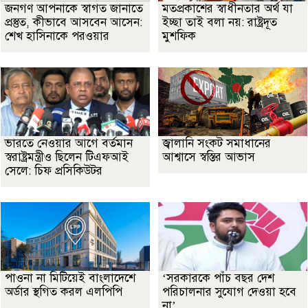
জনগণ আপনাকে স্বাগত জানাতে
মতপ্রকাশের স্বাধীনতার অর্থ যা
প্রস্তুত, কীভাবে আসবেন আসেন:
ইচ্ছা তাই বলা নয়: রাষ্ট্রদূত
শেখ হাসিনাকে পরওয়ার
মুশফিক
ভারতে নেওয়ার আগে বর্তমান
জ্বালানি সংকট সমাধানের
স্বরাষ্ট্রমন্ত্রীও ছিলেন টিএফআই
আশ্বাসে স্বস্তির আভাস
সেলে: চিফ প্রসিকিউটর
পাওনা না মিটিয়েই বাংলাদেশে
‘সরকারকে পাঁচ বছর দেশ
অর্ডার স্থগিত করল এলপিপি
পরিচালনার সুযোগ দেওয়া হবে
না’