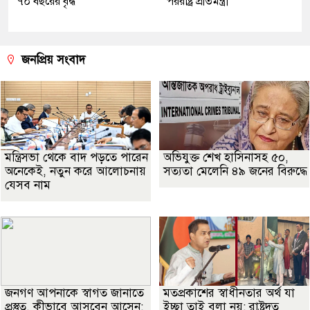
৭০ বছরের বৃদ্ধ
পররাষ্ট্র প্রতিমন্ত্রী
জনপ্রিয় সংবাদ
মন্ত্রিসভা থেকে বাদ পড়তে পারেন
অভিযুক্ত শেখ হাসিনাসহ ৫০,
অনেকেই, নতুন করে আলোচনায়
সত্যতা মেলেনি ৪৯ জনের বিরুদ্ধে
যেসব নাম
জনগণ আপনাকে স্বাগত জানাতে
মতপ্রকাশের স্বাধীনতার অর্থ যা
প্রস্তুত, কীভাবে আসবেন আসেন:
ইচ্ছা তাই বলা নয়: রাষ্ট্রদূত