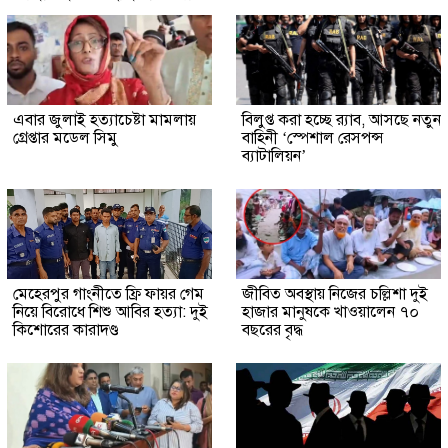
এবার জুলাই হত্যাচেষ্টা মামলায়
বিলুপ্ত করা হচ্ছে র‍্যাব, আসছে নতুন
গ্রেপ্তার মডেল সিমু
বাহিনী ‘স্পেশাল রেসপন্স
ব্যাটালিয়ন’
মেহেরপুর গাংনীতে ফ্রি ফায়র গেম
জীবিত অবস্থায় নিজের চল্লিশা দুই
নিয়ে বিরোধে শিশু আবির হত্যা: দুই
হাজার মানুষকে খাওয়ালেন ৭০
কিশোরের কারাদণ্ড
বছরের বৃদ্ধ