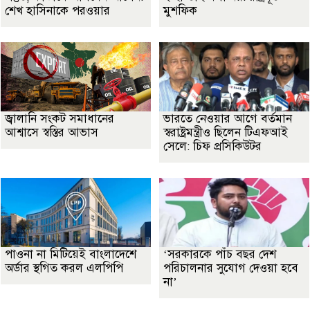
শেখ হাসিনাকে পরওয়ার
মুশফিক
জ্বালানি সংকট সমাধানের
ভারতে নেওয়ার আগে বর্তমান
আশ্বাসে স্বস্তির আভাস
স্বরাষ্ট্রমন্ত্রীও ছিলেন টিএফআই
সেলে: চিফ প্রসিকিউটর
পাওনা না মিটিয়েই বাংলাদেশে
‘সরকারকে পাঁচ বছর দেশ
অর্ডার স্থগিত করল এলপিপি
পরিচালনার সুযোগ দেওয়া হবে
না’