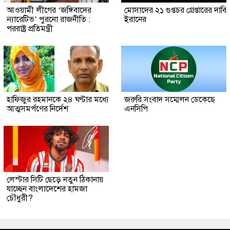
আওয়ামী লীগের ‘জঙ্গিবাদের
মোসাদের ২১ গুপ্তচর গ্রেপ্তারের দাবি
ন্যারেটিভ’ পুরনো রাজনীতি :
ইরানের
পররাষ্ট্র প্রতিমন্ত্রী
হাফিজুর রহমানকে ২৪ ঘণ্টার মধ্যে
জরুরি সংবাদ সম্মেলন ডেকেছে
আত্মসমর্পণের নির্দেশ
এনসিপি
লেস্টার সিটি ছেড়ে নতুন ঠিকানায়
যাচ্ছেন বাংলাদেশের হামজা
চৌধুরী?