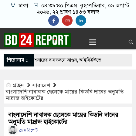
ঢাকা
০৪:৩৯:৪১ পিএম
, বৃহস্পতিবার, ০৬ অগাস্ট
২০২৬, ২২ শ্রাবণ ১৪৩৩ বঙ্গাব্দ
শিরোনাম ::
পাকিস্তানি হাইকমিশনারের বাসভবনে আগুন, আইসিইউতে
প্রচ্ছদ
সারাদেশ
ত্যাচেষ্টা মামলায় গ্রেপ্তার মডেল সিমু
বাংলাদেশি নাবালক ছেলেকে মায়ের কিডনি দানের অনুমতি
মাদ্রাজ হাইকোর্টের
হচ্ছে র‍্যাব, আসছে নতুন বাহিনী ‘স্পেশাল রেসপন্স
বাংলাদেশি নাবালক ছেলেকে মায়ের কিডনি দানের
অনুমতি মাদ্রাজ হাইকোর্টের
নীতে ফ্রি ফায়র গেম নিয়ে বিরোধে শিশু আবির হত্যা: দুই
ডেস্ক রিপোর্ট