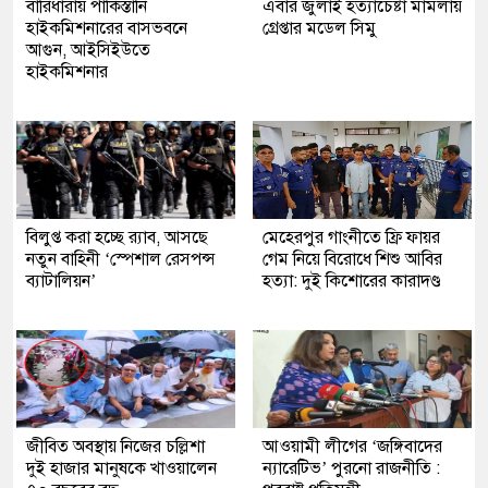
বারিধারায় পাকিস্তানি
এবার জুলাই হত্যাচেষ্টা মামলায়
হাইকমিশনারের বাসভবনে
গ্রেপ্তার মডেল সিমু
আগুন, আইসিইউতে
হাইকমিশনার
বিলুপ্ত করা হচ্ছে র‍্যাব, আসছে
মেহেরপুর গাংনীতে ফ্রি ফায়র
নতুন বাহিনী ‘স্পেশাল রেসপন্স
গেম নিয়ে বিরোধে শিশু আবির
ব্যাটালিয়ন’
হত্যা: দুই কিশোরের কারাদণ্ড
জীবিত অবস্থায় নিজের চল্লিশা
আওয়ামী লীগের ‘জঙ্গিবাদের
দুই হাজার মানুষকে খাওয়ালেন
ন্যারেটিভ’ পুরনো রাজনীতি :