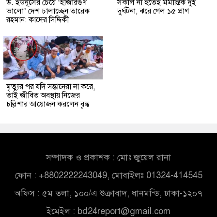
ড. ইউনূসের চেয়ে ‘হাজারগুণ
সকাল না হতেই মর্মান্তিক দুই
ভালো’ দেশ চালাচ্ছেন তারেক
দুর্ঘটনা, ঝরে গেল ১৫ প্রাণ
রহমান: কাদের সিদ্দিকী
মৃত্যুর পর যদি সন্তানেরা না করে,
তাই জীবিত অবস্থায় নিজের
চল্লিশার আয়োজন করলেন বৃদ্ধ
সম্পাদক ও প্রকাশক : মোঃ জুয়েল রানা
ফোন : +8802222243049, মোবাইলঃ 01324-414545
অফিস : ৫ম তলা, ১০০/এ শুক্রাবাদ, ধানমন্ডি, ঢাকা-১২০৭
ইমেইল :
bd24report@gmail.com