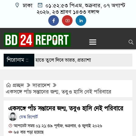
ঢাকা
০১:৫২:৫৪ পিএম
, শুক্রবার, ০৭ অগাস্ট ২০২৬,
২৩ শ্রাবণ ১৪৩৩ বঙ্গাব্দ
শিরোনাম ::
ে বাংলাদেশের হাতে তুলে দিবে ভারত, প্রত্যাশা
প্রচ্ছদ
সারাদেশ
পদে ড. ইউনূসকে প্রস্তাব দেয়নি বিএনপি, আলোচনায় মির্জা
একসঙ্গে পাঁচ সন্তানের জন্ম, তবুও হাসি নেই পরিবারে
একসঙ্গে পাঁচ সন্তানের জন্ম, তবুও হাসি নেই পরিবারে
র সঙ্গে দেশে ফিরতে চান সাকিব
ডেস্ক রিপোর্ট
নওফেলের বাসভবনে অগ্নিসংযোগের চেষ্টা, সিসিটিভিতে ৭
আপডেট সময় ০১:২১:৩৯ পূর্বাহ্ন, শুক্রবার, ৩ জুলাই ২০২৬
৬৪ বার পড়া হয়েছে