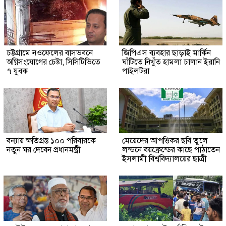
চট্টগ্রামে নওফেলের বাসভবনে
জিপিএস ব্যবহার ছাড়াই মার্কিন
অগ্নিসংযোগের চেষ্টা, সিসিটিভিতে
ঘাঁটিতে নিখুঁত হামলা চালান ইরানি
৭ যুবক
পাইলটরা
বন্যায় ক্ষতিগ্রস্ত ১০০ পরিবারকে
মেয়েদের আপত্তিকর ছবি তুলে
নতুন ঘর দেবেন প্রধানমন্ত্রী
লন্ডনে বয়ফ্রেন্ডের কাছে পাঠাতেন
ইসলামী বিশ্ববিদ্যালয়ের ছাত্রী