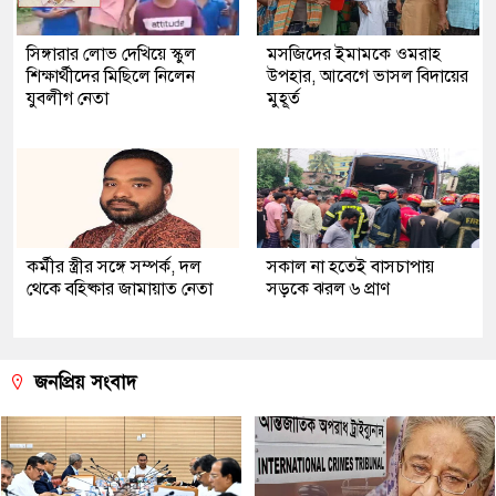
সিঙ্গারার লোভ দেখিয়ে স্কুল
মসজিদের ইমামকে ওমরাহ
শিক্ষার্থীদের মিছিলে নিলেন
উপহার, আবেগে ভাসল বিদায়ের
যুবলীগ নেতা
মুহূর্ত
কর্মীর স্ত্রীর সঙ্গে সম্পর্ক, দল
সকাল না হতেই বাসচাপায়
থেকে বহিষ্কার জামায়াত নেতা
সড়কে ঝরল ৬ প্রাণ
জনপ্রিয় সংবাদ