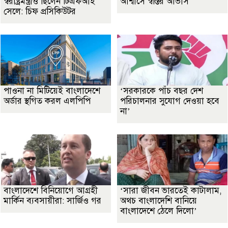
স্বরাষ্ট্রমন্ত্রীও ছিলেন টিএফআই
আশ্বাসে স্বস্তির আভাস
সেলে: চিফ প্রসিকিউটর
পাওনা না মিটিয়েই বাংলাদেশে
‘সরকারকে পাঁচ বছর দেশ
অর্ডার স্থগিত করল এলপিপি
পরিচালনার সুযোগ দেওয়া হবে
না’
বাংলাদেশে বিনিয়োগে আগ্রহী
‘সারা জীবন ভারতেই কাটালাম,
মার্কিন ব্যবসায়ীরা: সার্জিও গর
অথচ বাংলাদেশি বানিয়ে
বাংলাদেশে ঠেলে দিলো’