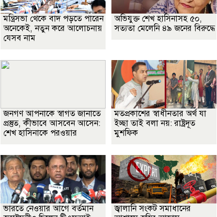
মন্ত্রিসভা থেকে বাদ পড়তে পারেন
অভিযুক্ত শেখ হাসিনাসহ ৫০,
অনেকেই, নতুন করে আলোচনায়
সত্যতা মেলেনি ৪৯ জনের বিরুদ্ধে
যেসব নাম
জনগণ আপনাকে স্বাগত জানাতে
মতপ্রকাশের স্বাধীনতার অর্থ যা
প্রস্তুত, কীভাবে আসবেন আসেন:
ইচ্ছা তাই বলা নয়: রাষ্ট্রদূত
শেখ হাসিনাকে পরওয়ার
মুশফিক
ভারতে নেওয়ার আগে বর্তমান
জ্বালানি সংকট সমাধানের