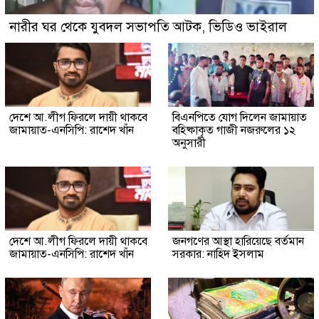
নারীর ঘর থেকে যুবদল সভাপতি আটক, ভিডিও ভাইরাল
দেশে আ.লীগ ফিরলে দায়ী থাকবে
বিএনপিতে যোগ দিলেন জামায়াত
জামায়াত-এনসিপি: রাশেদ খাঁন
বহিষ্কাকৃত গাজী নজরুলের ১২
অনুসারী
দেশে আ.লীগ ফিরলে দায়ী থাকবে
জনগণের আস্থা হারিয়েছে বর্তমান
জামায়াত-এনসিপি: রাশেদ খাঁন
সরকার: নাহিদ ইসলাম