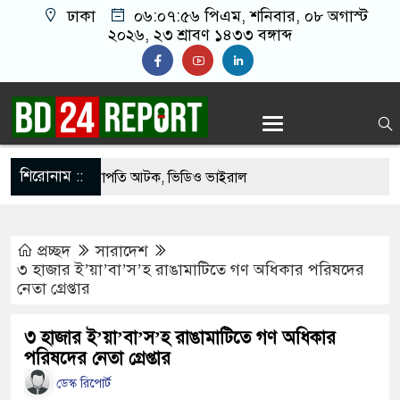
ঢাকা
০৬:০৭:৫৭ পিএম
, শনিবার, ০৮ অগাস্ট
২০২৬, ২৩ শ্রাবণ ১৪৩৩ বঙ্গাব্দ
শিরোনাম ::
থেকে যুবদল সভাপতি আটক, ভিডিও ভাইরাল
গ ফিরলে দায়ী থাকবে জামায়াত-এনসিপি: রাশেদ খাঁন
প্রচ্ছদ
সারাদেশ
যোগ দিলেন জামায়াত বহিষ্কাকৃত গাজী নজরুলের ১২
৩ হাজার ই’য়া’বা’স’হ রাঙামাটিতে গণ অধিকার পরিষদের
নেতা গ্রেপ্তার
গ ফিরলে দায়ী থাকবে জামায়াত-এনসিপি: রাশেদ খাঁন
৩ হাজার ই’য়া’বা’স’হ রাঙামাটিতে গণ অধিকার
পরিষদের নেতা গ্রেপ্তার
থা হারিয়েছে বর্তমান সরকার: নাহিদ ইসলাম
ডেস্ক রিপোর্ট