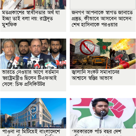
মতপ্রকাশের স্বাধীনতার অর্থ যা
জনগণ আপনাকে স্বাগত জানাতে
ইচ্ছা তাই বলা নয়: রাষ্ট্রদূত
প্রস্তুত, কীভাবে আসবেন আসেন:
মুশফিক
শেখ হাসিনাকে পরওয়ার
ভারতে নেওয়ার আগে বর্তমান
জ্বালানি সংকট সমাধানের
স্বরাষ্ট্রমন্ত্রীও ছিলেন টিএফআই
আশ্বাসে স্বস্তির আভাস
সেলে: চিফ প্রসিকিউটর
পাওনা না মিটিয়েই বাংলাদেশে
‘সরকারকে পাঁচ বছর দেশ