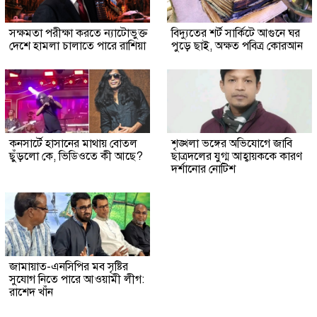
সক্ষমতা পরীক্ষা করতে ন্যাটোভুক্ত
বিদ্যুতের শর্ট সার্কিটে আগুনে ঘর
দেশে হামলা চালাতে পারে রাশিয়া
পুড়ে ছাই, অক্ষত পবিত্র কোরআন
কনসার্টে হাসানের মাথায় বোতল
শৃঙ্খলা ভঙ্গের অভিযোগে জাবি
ছুঁড়লো কে, ভিডিওতে কী আছে?
ছাত্রদলের যুগ্ম আহ্বায়ককে কারণ
দর্শানোর নোটিশ
জামায়াত-এনসিপির মব সৃষ্টির
সুযোগ নিতে পারে আওয়ামী লীগ:
রাশেদ খাঁন