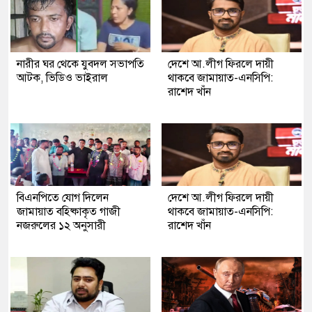
নারীর ঘর থেকে যুবদল সভাপতি
দেশে আ.লীগ ফিরলে দায়ী
আটক, ভিডিও ভাইরাল
থাকবে জামায়াত-এনসিপি:
রাশেদ খাঁন
বিএনপিতে যোগ দিলেন
দেশে আ.লীগ ফিরলে দায়ী
জামায়াত বহিষ্কাকৃত গাজী
থাকবে জামায়াত-এনসিপি:
নজরুলের ১২ অনুসারী
রাশেদ খাঁন