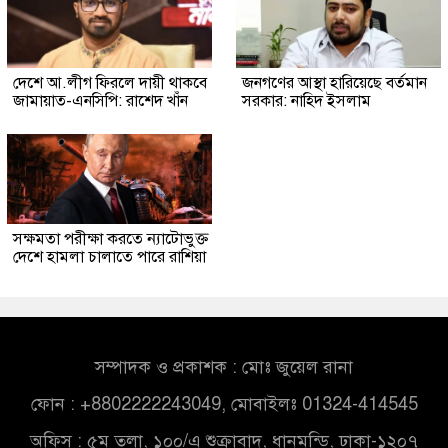
দেশে আ.লীগ ফিরলে দায়ী থাকবে
জনগণের আস্থা হারিয়েছে বর্তমান
জামায়াত-এনসিপি: রাশেদ খাঁন
সরকার: নাহিদ ইসলাম
সক্ষমতা পরীক্ষা করতে ন্যাটোভুক্ত
দেশে হামলা চালাতে পারে রাশিয়া
সম্পাদক ও প্রকাশক : মোঃ জুয়েল রানা
ফোন : +8802222243049, মোবাইলঃ 01324-414545
অফিস : ৫ম তলা, ১০০/এ শুক্রাবাদ, ধানমন্ডি, ঢাকা-১২০৭