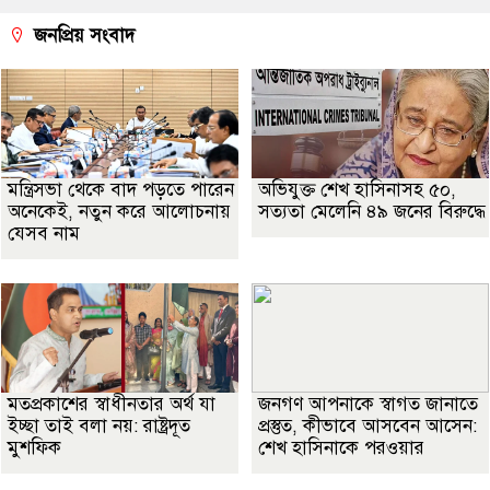
জনপ্রিয় সংবাদ
মন্ত্রিসভা থেকে বাদ পড়তে পারেন
অভিযুক্ত শেখ হাসিনাসহ ৫০,
অনেকেই, নতুন করে আলোচনায়
সত্যতা মেলেনি ৪৯ জনের বিরুদ্ধে
যেসব নাম
মতপ্রকাশের স্বাধীনতার অর্থ যা
জনগণ আপনাকে স্বাগত জানাতে
ইচ্ছা তাই বলা নয়: রাষ্ট্রদূত
প্রস্তুত, কীভাবে আসবেন আসেন:
মুশফিক
শেখ হাসিনাকে পরওয়ার