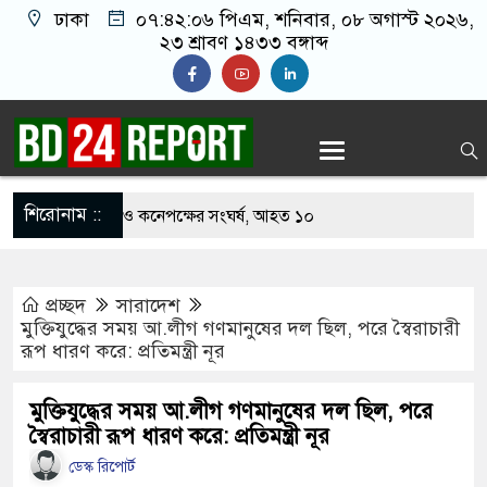
ঢাকা
০৭:৪২:০৭ পিএম
, শনিবার, ০৮ অগাস্ট ২০২৬,
২৩ শ্রাবণ ১৪৩৩ বঙ্গাব্দ
শিরোনাম ::
খাবার নিয়ে বর ও কনেপক্ষের সংঘর্ষ, আহত ১০
ারির টিকিটে ৩০ লাখ টাকা পাচ্ছেন কৃষক হানিফ
প্রচ্ছদ
সারাদেশ
 শঙ্কায় দেশজুড়ে পুলিশের সতর্কতা জারি
মুক্তিযুদ্ধের সময় আ.লীগ গণমানুষের দল ছিল, পরে স্বৈরাচারী
রূপ ধারণ করে: প্রতিমন্ত্রী নূর
্তোরাঁয় আ.লীগের গোপন বৈঠক থেকে গ্রেপ্তার ৬
েকে যুবদল সভাপতি আটক, ভিডিও ভাইরাল
মুক্তিযুদ্ধের সময় আ.লীগ গণমানুষের দল ছিল, পরে
স্বৈরাচারী রূপ ধারণ করে: প্রতিমন্ত্রী নূর
ফিরলে দায়ী থাকবে জামায়াত-এনসিপি: রাশেদ খাঁন
ডেস্ক রিপোর্ট