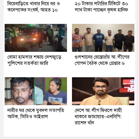
বিয়েবাড়িতে খাবার নিয়ে বর ও
২০ টাকার লটারির টিকিটে ৩০
কনেপক্ষের সংঘর্ষ, আহত ১০
লাখ টাকা পাচ্ছেন কৃষক হানিফ
বোমা হামলার শঙ্কায় দেশজুড়ে
গুলশানের রেস্তোরাঁয় আ.লীগের
পুলিশের সতর্কতা জারি
গোপন বৈঠক থেকে গ্রেপ্তার ৬
নারীর ঘর থেকে যুবদল সভাপতি
দেশে আ.লীগ ফিরলে দায়ী
আটক, ভিডিও ভাইরাল
থাকবে জামায়াত-এনসিপি:
রাশেদ খাঁন