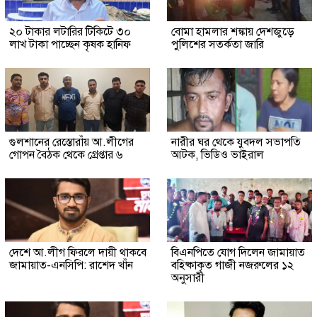
২০ টাকার লটারির টিকিটে ৩০
বোমা হামলার শঙ্কায় দেশজুড়ে
লাখ টাকা পাচ্ছেন কৃষক হানিফ
পুলিশের সতর্কতা জারি
গুলশানের রেস্তোরাঁয় আ.লীগের
নারীর ঘর থেকে যুবদল সভাপতি
গোপন বৈঠক থেকে গ্রেপ্তার ৬
আটক, ভিডিও ভাইরাল
দেশে আ.লীগ ফিরলে দায়ী থাকবে
বিএনপিতে যোগ দিলেন জামায়াত
জামায়াত-এনসিপি: রাশেদ খাঁন
বহিষ্কাকৃত গাজী নজরুলের ১২
অনুসারী