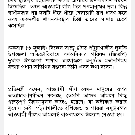
শেখ মুজিবুর রহমানকে দেশের আপামর জনসাধারণ সমর্থন
দিয়েছিল। তখন আওয়ামী লীগ ছিল গণমানুষের দল। কিন্তু
স্বাধীনতার পর দলটি ধীরে ধীরে স্বৈরাচারী রূপ ধারণ করে
এবং একদলীয় শাসনব্যবস্থার চিন্তা তাদের মাথায় চেপে
বসেছিল।
শুক্রবার (৩ জুলাই) বিকেল সাড়ে ৪টায় পটুয়াখালীর দুমকি
উপজেলা অডিটোরিয়ামে গণঅধিকার পরিষদ (জিওপি)
দুমকি উপজেলা শাখার আয়োজনে অনুষ্ঠিত মতবিনিময়
সভায় প্রধান অতিথির বক্তব্যে তিনি এসব কথা বলেন।
প্রতিমন্ত্রী বলেন, আওয়ামী লীগ যেমন মানুষের ওপর
অত্যাচার-নির্যাতন করেছে, তেমনি তাদের আমলে কিছু
গুরুত্বপূর্ণ উন্নয়নমূলক কাজও হয়েছে। যা অস্বীকার করার
সুযোগ নেই। পটুয়াখালীতে ইপিজেড ও পায়রা সমুদ্রবন্দর
আওয়ামী লীগের আমলেই বাস্তবায়নের উদ্যোগ নেওয়া হয়।