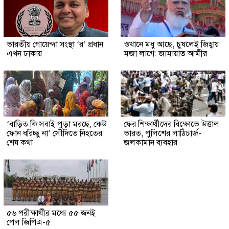
ভারতীয় গোয়েন্দা সংস্থা ‘র’ প্রধান
ওখানে মধু আছে, চুষলেই জিহ্বায়
এখন ঢাকায়
মজা লাগে: জামায়াত আমীর
‘বাড়িত কি সবাই পুড়া মরছে, কেউ
ফের শিক্ষার্থীদের বিক্ষোভে উত্তাল
ফোন ধরিচ্ছু না’ সৌদিতে নিহতের
ভারত, পুলিশের লাঠিচার্জ-
শেষ কথা
জলকামান ব্যবহার
৫৬ পরীক্ষার্থীর মধ্যে ৫৫ জনই
পেল জিপিএ-৫