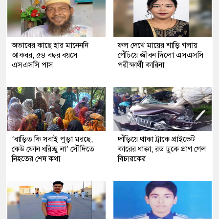
অভাবের কাছে হার মানেননি
ফল দেখে মায়ের শাড়ি গলায়
আকবর, ৫৪ বছর বয়সে
পেঁচিয়ে জীবন দিলো এসএসসি
এসএসসি পাস
পরীক্ষার্থী কারিনা
‘বাড়িত কি সবাই পুড়া মরছে,
দাঁড়িয়ে থাকা ট্রাকে প্রাইভেট
কেউ ফোন ধরিচ্ছু না’ সৌদিতে
কারের ধাক্কা, রড ঢুকে প্রাণ গেল
নিহতের শেষ কথা
বিচারকের