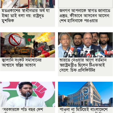
মতপ্রকাশের স্বাধীনতার অর্থ যা
জনগণ আপনাকে স্বাগত জানাতে
ইচ্ছা তাই বলা নয়: রাষ্ট্রদূত
প্রস্তুত, কীভাবে আসবেন আসেন:
মুশফিক
শেখ হাসিনাকে পরওয়ার
জ্বালানি সংকট সমাধানের
ভারতে নেওয়ার আগে বর্তমান
আশ্বাসে স্বস্তির আভাস
স্বরাষ্ট্রমন্ত্রীও ছিলেন টিএফআই
সেলে: চিফ প্রসিকিউটর
‘সরকারকে পাঁচ বছর দেশ
পাওনা না মিটিয়েই বাংলাদেশে