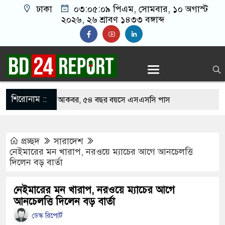
ঢাকা
০৩:০৫:১০ পিএম
, সোমবার, ১০ অগাস্ট
২০২৬, ২৬ শ্রাবণ ১৪৩৩ বঙ্গাব্দ
শিরোনাম ::
ে হার মানেননি আকবর, ৫৪ বছর বয়সে এসএসসি পাস
়ের শাড়ি গলায় পেঁচিয়ে জীবন দিলো এসএসসি
প্রচ্ছদ
সারাদেশ
া
নেইমারের মন খারাপ, নরওয়ে ম্যাচের আগে আনচেলত্তি
দিলেন বড় বার্তা
১১ পরীক্ষার্থী, পাস করা একমাত্র শিক্ষার্থীর নামই জানেন
নেইমারের মন খারাপ, নরওয়ে ম্যাচের আগে
আনচেলত্তি দিলেন বড় বার্তা
ে গেছে ফ্যাসিবাদী সরকার, এখন পুনর্গঠনের পালা:
ডেস্ক রিপোর্ট