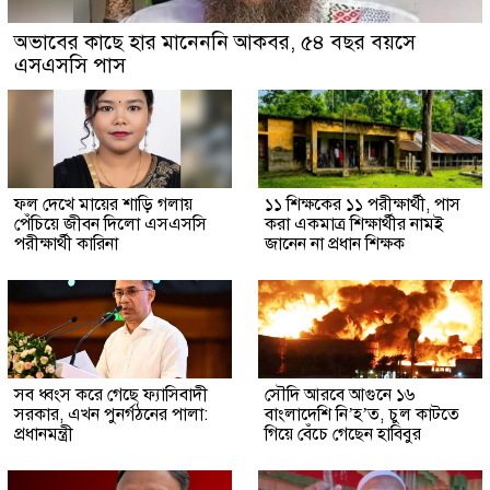
অভাবের কাছে হার মানেননি আকবর, ৫৪ বছর বয়সে
এসএসসি পাস
ফল দেখে মায়ের শাড়ি গলায়
১১ শিক্ষকের ১১ পরীক্ষার্থী, পাস
পেঁচিয়ে জীবন দিলো এসএসসি
করা একমাত্র শিক্ষার্থীর নামই
পরীক্ষার্থী কারিনা
জানেন না প্রধান শিক্ষক
সব ধ্বংস করে গেছে ফ্যাসিবাদী
সৌদি আরবে আগুনে ১৬
সরকার, এখন পুনর্গঠনের পালা:
বাংলাদেশি নি’হ’ত, চুল কাটতে
প্রধানমন্ত্রী
গিয়ে বেঁচে গেছেন হাবিবুর