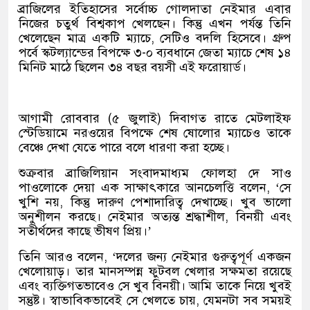
ব্রাজিলের ইতিহাসের সর্বোচ্চ গোলদাতা নেইমার এবার
নিজের চতুর্থ বিশ্বকাপ খেলছেন। কিন্তু এখন পর্যন্ত তিনি
খেলেছেন মাত্র একটি ম্যাচে, সেটিও বদলি হিসেবে। গ্রুপ
পর্বে স্কটল্যান্ডের বিপক্ষে ৩-০ ব্যবধানে জেতা ম্যাচে শেষ ১৪
মিনিট মাঠে ছিলেন ৩৪ বছর বয়সী এই ফরোয়ার্ড।
আগামী রোববার (৫ জুলাই) দিবাগত রাতে মেটলাইফ
স্টেডিয়ামে নরওয়ের বিপক্ষে শেষ ষোলোর ম্যাচেও তাকে
বেঞ্চে দেখা যেতে পারে বলে ধারণা করা হচ্ছে।
শুক্রবার ব্রাজিলিয়ান সংবাদমাধ্যম ফোলহা দে সাও
পাওলোকে দেয়া এক সাক্ষাৎকারে আনচেলত্তি বলেন, ‘সে
খুশি নয়, কিন্তু দারুণ পেশাদারিত্ব দেখাচ্ছে। খুব ভালো
অনুশীলন করছে। নেইমার অত্যন্ত শ্রদ্ধাশীল, বিনয়ী এবং
সতীর্থদের কাছে ভীষণ প্রিয়।’
তিনি আরও বলেন, ‘দলের জন্য নেইমার গুরুত্বপূর্ণ একজন
খেলোয়াড়। তার মানসম্পন্ন ফুটবল খেলার সক্ষমতা রয়েছে
এবং ব্যক্তিগতভাবেও সে খুব বিনয়ী। আমি তাকে নিয়ে খুবই
সন্তুষ্ট। স্বাভাবিকভাবেই সে খেলতে চায়, যেমনটা সব সময়ই