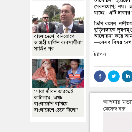
আলোচনা হয়েছে।
সেবনযোগ্য নয়। আ
যাচ্ছে। এটি ঢাকা
তিনি বলেন
,
নদীগু
বুড়িগঙ্গাকে দূষণ
আলোচনা করে আমরা
বাংলাদেশে বিনিয়োগে
—
সেসব বিষয় দেখ
আগ্রহী মার্কিন ব্যবসায়ীরা:
সার্জিও গর
ট্যাগস
‘সারা জীবন ভারতেই
কাটালাম, অথচ
আপনার মতা
বাংলাদেশি বানিয়ে
মেসেজ বক্স
বাংলাদেশে ঠেলে দিলো’