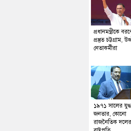
প্রধানমন্ত্রীকে বরণ
প্রস্তুত চট্টগ্রাম, উ
নেতাকর্মীরা
১৯৭১ সালের যুদ্
জনতার, কোনো
রাজনৈতিক দলের
রাষ্ট্রপতি