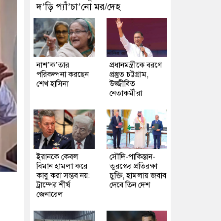
দ’ড়ি প্যাঁ’চা’নো মর/দেহ
নাশ’ক’তার
প্রধানমন্ত্রীকে বরণে
পরিকল্পনা করছেন
প্রস্তুত চট্টগ্রাম,
শেখ হাসিনা
উজ্জীবিত
নেতাকর্মীরা
ইরানকে কেবল
সৌদি-পাকিস্তান-
বিমান হামলা করে
তুরস্কের প্রতিরক্ষা
কাবু করা সম্ভব নয়:
চুক্তি, হামলায় জবাব
ট্রাম্পের শীর্ষ
দেবে তিন দেশ
জেনারেল