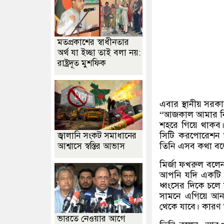
মতপ্রকাশের স্বাধীনতার
অর্থ যা ইচ্ছা তাই বলা নয়:
রাষ্ট্রদূত মুশফিক
এবার স্থানীয় সরক
“
আজকাল আমার নি
শহরে গিয়ে থাকব।
সিটি করপোরেশন
জ্বালানি সংকট সমাধানের
তিনি এসব কথা ব
আশ্বাসে স্বস্তির আভাস
মির্জা ফখরুল বলে
আপনি যদি একটি 
ধ্বংসের দিকে চলে 
সামনে এগিয়ে আন
থেকে যাবে। কারণ 
ভারতে নেওয়ার আগে