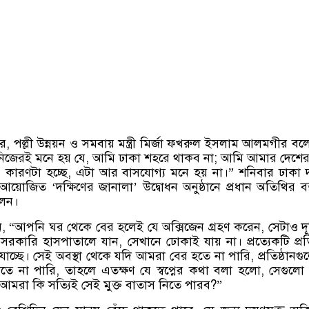
ার
,
পল্লী উন্নয়ন ও সমবায় মন্ত্রী মির্জা ফখরুল ইসলাম আলমগীর বল
জেরই মনে হয় যে
,
আমি ঢাকা শহরে থাকব না
;
আমি আমার দেশের 
 কারণটা হচ্ছে
,
এটা আর বাসযোগ্য মনে হয় না।
”
শনিবার ঢাকা দ
 আয়োজিত
‘
দক্ষিণের জানালা
’
উদ্বোধন অনুষ্ঠানে প্রধান অতিথির বক্
লেন।
ন
, “
আপনি ঘর থেকে বের হলেই যে অক্সিজেন গ্রহণ করেন
,
সেটাও দ
সরকারি হাসপাতালে যান
,
সেখানে ঢোকাই যায় না। প্রত্যেকটি প্রতি
যাচ্ছে। সেই অবস্থা থেকে যদি আমরা বের হতে না পারি
,
প্রতিষ্ঠান
তে না পারি
,
তাহলে এতক্ষণ যে স্বপ্নের কথা বলা হলো
,
সেগুলো স
আমরা কি সত্যিই সেই মুক্ত বাতাস নিতে পারব
?”