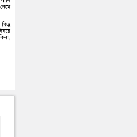
পানি
 নেমে
,
কিন্তু
িষয়ে
কিনা
,