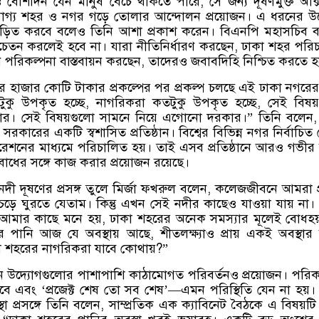
বেশিদিন যেন মানুষ বেঁচে থাকতে পারে
,
সে জন্য দূষণমুক্ত অক্
যোগ্য শহর ও নগর গড়ে তোলার আন্দোলন প্রয়োজন। এ ধরনের উ
িত করবে বলেও তিনি আশা প্রকাশ করেন। বিএনপি মহাসচিব 
চেতন করলেই হবে না। যারা নীতিনির্ধারণ করছেন
,
ঢাকা শহর পরি
 পরিকল্পনা বাস্তবায়ন করছেন
,
তাদেরও জবাবদিহি নিশ্চিত করতে হ
র হাজার কোটি টাকার প্রকল্পের পর প্রকল্প চলছে এই ঢাকা নগরের
তটুকু উপকৃত হচ্ছে
,
নাগরিকরা কতটুকু উপকৃত হচ্ছে
,
সেই বিষয়
কার। সেই বিষয়গুলো সামনে নিয়ে এগোনো দরকার।
”
তিনি বলেন
সরকারের একটি স্বশাসিত প্রতিষ্ঠান। বিশ্বের বিভিন্ন নগর নির্বাচিত
েশনের মাধ্যমে পরিচালিত হয়। তাই এসব প্রতিষ্ঠানে আরও গভীর চি
ববোধের সঙ্গে কাজ করার প্রয়োজন রয়েছে।
ী দূষণের প্রসঙ্গ তুলে মির্জা ফখরুল বলেন
,
কলেজজীবনে আমরা প্
য় চড়ে ঘুরতে যেতাম। কিন্তু এখন সেই নদীর কাছেও যাওয়া যায় না।
ধ। আমার কাছে মনে হয়
,
ঢাকা শহরের অনেক সমস্যার মূলেই বোধহ
গঙ্গার পানি আজ যে অবস্থায় আছে
,
শীতলক্ষ্যাও প্রায় একই অবস্থার
কা শহরের নাগরিকরা যাবে কোথায়
?”
 উদ্যোগগুলোর পাশাপাশি কাঠামোগত পরিবর্তনও প্রয়োজন। পরিক
বে এবং
‘
প্রজেক্ট শেষ তো সব শেষ
’—
এমন পরিস্থিতি যেন না হয়।
া প্রসঙ্গে তিনি বলেন
,
সাম্প্রতিক এক ক্যাবিনেট বৈঠকে এ বিষয়টি