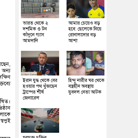
ভারত থেকে ২
আমার চেয়েও বড়
দশমিক ৩ টন
হবে: ছেলেকে নিয়ে
কাঁদুনে গ্যাস
রোনালদোর বড়
আমদানি
আশা
েছেন
,
অন্য
ক্ষিণ
ইরান যুদ্ধ থেকে বের
হিন্দু নারীর ঘর থেকে
তব্যে
হওয়ার পথ খুঁজছেন
বস্ত্রহীন অবস্থায়
ট্রাম্পের শীর্ষ
যুবদল নেতা আটক
জেনারেল
ূষিত।
ষ্ঠান
গুলোকে
্বপ্নই
হরমুজ চুক্তির