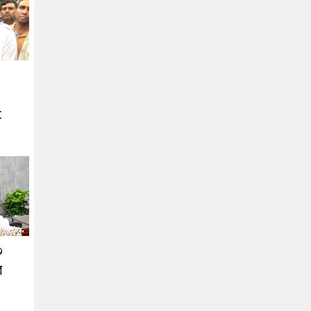
:
০
র