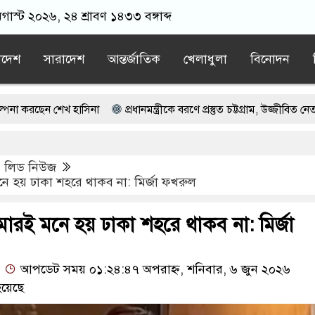
গাস্ট ২০২৬, ২৪ শ্রাবণ ১৪৩৩ বঙ্গাব্দ
াদেশ
সারাদেশ
আন্তর্জাতিক
খেলাধুলা
বিনোদন
খ হাসিনা
প্রধানমন্ত্রীকে বরণে প্রস্তুত চট্টগ্রাম, উজ্জীবিত নেতাকর্মীরা
রস্কের প্রতিরক্ষা চুক্তি, হামলায় জবাব দেবে তিন দেশ
,
লিড নিউজ
োনালদোর বড় আশা
ইরান যুদ্ধ থেকে বের হওয়ার পথ খুঁজছেন ট্রাম্পের শীর্ষ
হয় ঢাকা শহরে থাকব না: মির্জা ফখরুল
রোধ তুলে নেবে যুক্তরাষ্ট্র
ই মনে হয় ঢাকা শহরে থাকব না: মির্জা
আপডেট সময় ০১:২৪:৪৭ অপরাহ্ন, শনিবার, ৬ জুন ২০২৬
য়েছে