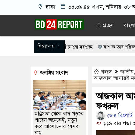
ঢাকা
০৫:০৯:৪৬ এএম
, শনিবার, ০৮ অ
প্রচ্ছদ
বাংল
শিরোনাম ::
েতার গলায় দ’ড়ি প্যাঁ’চা’নো মর/দেহ
নাশ’ক’তার পরিকল্পনা করছেন শে
ামলা করে কাবু করা সম্ভব নয়: ট্রাম্পের শীর্ষ জেনারেল
সৌদি-পাকিস্তান-তু
প্রচ্ছদ
জাতীয়
জনপ্রিয় সংবাদ
৩ টন কাঁদুনে গ্যাস আমদানি
আমার চেয়েও বড় হবে: ছেলেকে নিয়ে র
আজকাল আমারই মনে 
 বস্ত্রহীন অবস্থায় যুবদল নেতা আটক
হরমুজ চুক্তির বিনিময়ে ইরানের বন্দর অব
আজকাল আমার
ফখরুল
মন্ত্রিসভা থেকে বাদ পড়তে
ডেস্ক রিপোর্ট
পারেন অনেকেই, নতুন
১১৯ বার পড়া হ
করে আলোচনায় যেসব
নাম