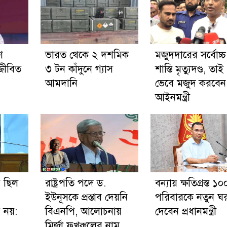
ে
ভারত থেকে ২ দশমিক
মজুদদারের সর্বোচ্চ
জ্জীবিত
৩ টন কাঁদুনে গ্যাস
শাস্তি মৃত্যুদণ্ড, তাই
আমদানি
ভেবে মজুদ করবেন
আইনমন্ত্রী
ধ ছিল
রাষ্ট্রপতি পদে ড.
বন্যায় ক্ষতিগ্রস্ত ১০
ইউনূসকে প্রস্তাব দেয়নি
পরিবারকে নতুন ঘ
 নয়:
বিএনপি, আলোচনায়
দেবেন প্রধানমন্ত্রী
মির্জা ফখরুলের নাম