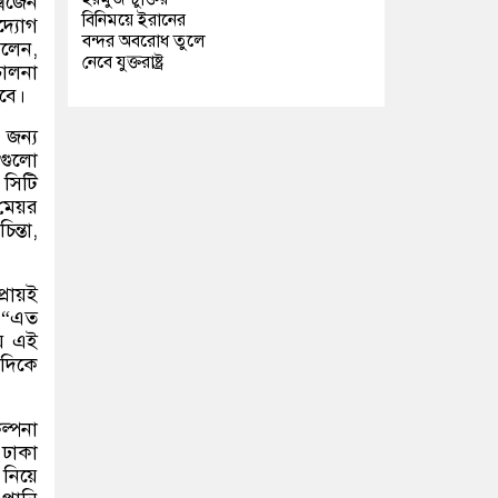
সিজেন
বিনিময়ে ইরানের
দ্যোগ
বন্দর অবরোধ তুলে
বলেন
,
নেবে যুক্তরাষ্ট্র
চালনা
বে।
 জন্য
গুলো
,
সিটি
 মেয়র
ন্তা
,
রায়ই
“
এত
য় এই
 দিকে
ল্পনা
 ঢাকা
 নিয়ে