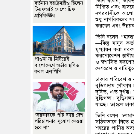
তিনি বলেন
,
আরও 
বর্তমান স্বরাষ্ট্রমন্ত্রীও ছিলেন
নিশ্চিত এবং বাস
টিএফআই সেলে: চিফ
নগরবাসীকে আলোড়
প্রসিকিউটর
শুধু নাগরিকদের স
করছেন এবং উন্নয়ন
তিনি বলেন
, “
হাজা
—
কিন্তু মানুষ ক
মূল্যায়ন করা দর
করপোরেশন স্থানীয় 
পাওনা না মিটিয়েই
ও স্বশাসিত করপোর
বাংলাদেশে অর্ডার স্থগিত
দেশপ্রেম ও দায়িত্
করল এলপিপি
ঢাকার পরিবেশ ও নদ
বুড়িগঙ্গায় নৌকা
দূষিত
,
এত দুর্গন্
বুড়িগঙ্গা। বুড়ি
যাচ্ছে। তাহলে ঢা
‘সরকারকে পাঁচ বছর দেশ
তিনি বলেন
,
চলমান
পরিচালনার সুযোগ দেওয়া
সঠিকভাবে নিতে হ
হবে না’
শহরের পানির অবস্থ