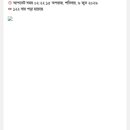
োগ দিলেন জামায়াত বহিষ্কাকৃত গাজী নজরুলের ১২
আপডেট সময় ০২:২২:১৫ অপরাহ্ন, শনিবার, ৬ জুন ২০২৬
১২২ বার পড়া হয়েছে
 ফিরলে দায়ী থাকবে জামায়াত-এনসিপি: রাশেদ খাঁন
া হারিয়েছে বর্তমান সরকার: নাহিদ ইসলাম
ক্ষা করতে ন্যাটোভুক্ত দেশে হামলা চালাতে পারে রাশিয়া