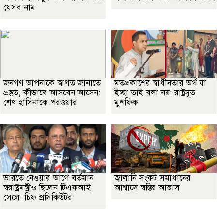
যেসব নাম
জনগণ আপনাকে স্বাগত জানাতে
মতপ্রকাশের স্বাধীনতার অর্থ যা
প্রস্তুত, কীভাবে আসবেন আসেন:
ইচ্ছা তাই বলা নয়: রাষ্ট্রদূত
শেখ হাসিনাকে পরওয়ার
মুশফিক
ভারতে নেওয়ার আগে বর্তমান
জ্বালানি সংকট সমাধানের
স্বরাষ্ট্রমন্ত্রীও ছিলেন টিএফআই
আশ্বাসে স্বস্তির আভাস
সেলে: চিফ প্রসিকিউটর