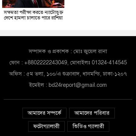
সক্ষমতা পরীক্ষা করতে ন্যাটোভুক্ত
দেশে হামলা চালাতে পারে রাশিয়া
সম্পাদক ও প্রকাশক : মোঃ জুয়েল রানা
ফোন : +8802222243049, মোবাইলঃ 01324-414545
অফিস : ৫ম তলা, ১০০/এ শুক্রাবাদ, ধানমন্ডি, ঢাকা-১২০৭
ইমেইল :
bd24report@gmail.com
আমাদের সম্পর্কে
আমাদের পরিবার
ফটোগ্যালারী
ভিডিও গ্যালারী