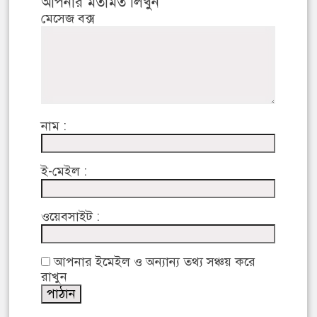
আপনার মতামত লিখুন
মেসেজ বক্স
নাম :
ই-মেইল :
ওয়েবসাইট :
আপনার ইমেইল ও অন্যান্য তথ্য সঞ্চয় করে
রাখুন