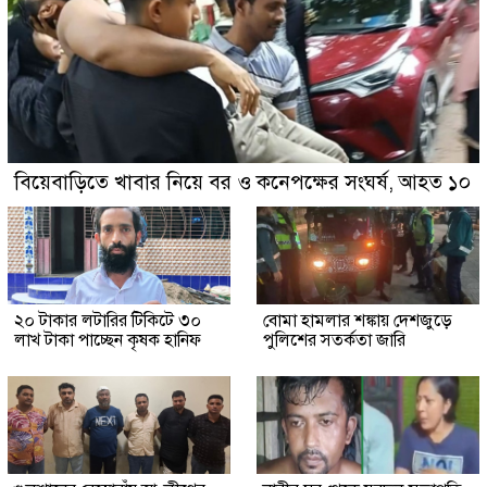
বিয়েবাড়িতে খাবার নিয়ে বর ও কনেপক্ষের সংঘর্ষ, আহত ১০
২০ টাকার লটারির টিকিটে ৩০
বোমা হামলার শঙ্কায় দেশজুড়ে
লাখ টাকা পাচ্ছেন কৃষক হানিফ
পুলিশের সতর্কতা জারি