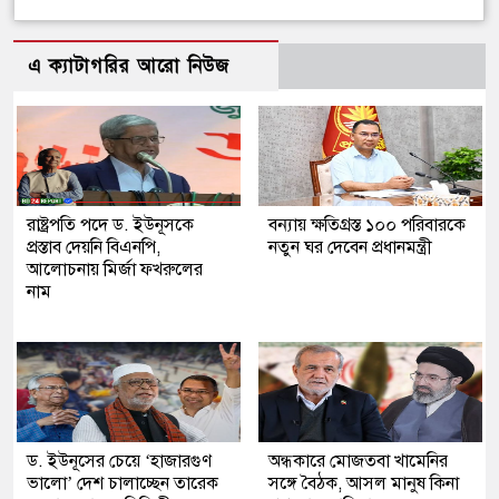
এ ক্যাটাগরির আরো নিউজ
রাষ্ট্রপতি পদে ড. ইউনূসকে
বন্যায় ক্ষতিগ্রস্ত ১০০ পরিবারকে
প্রস্তাব দেয়নি বিএনপি,
নতুন ঘর দেবেন প্রধানমন্ত্রী
আলোচনায় মির্জা ফখরুলের
নাম
ড. ইউনূসের চেয়ে ‘হাজারগুণ
অন্ধকারে মোজতবা খামেনির
ভালো’ দেশ চালাচ্ছেন তারেক
সঙ্গে বৈঠক, আসল মানুষ কিনা