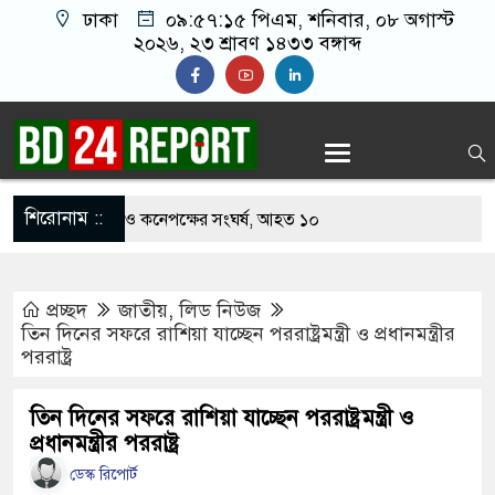
ঢাকা
০৯:৫৭:১৬ পিএম
, শনিবার, ০৮ অগাস্ট
২০২৬, ২৩ শ্রাবণ ১৪৩৩ বঙ্গাব্দ
শিরোনাম ::
খাবার নিয়ে বর ও কনেপক্ষের সংঘর্ষ, আহত ১০
ারির টিকিটে ৩০ লাখ টাকা পাচ্ছেন কৃষক হানিফ
প্রচ্ছদ
জাতীয়
,
লিড নিউজ
 শঙ্কায় দেশজুড়ে পুলিশের সতর্কতা জারি
তিন দিনের সফরে রাশিয়া যাচ্ছেন পররাষ্ট্রমন্ত্রী ও প্রধানমন্ত্রীর
পররাষ্ট্র
স্তোরাঁয় আ.লীগের গোপন বৈঠক থেকে গ্রেপ্তার ৬
েকে যুবদল সভাপতি আটক, ভিডিও ভাইরাল
তিন দিনের সফরে রাশিয়া যাচ্ছেন পররাষ্ট্রমন্ত্রী ও
প্রধানমন্ত্রীর পররাষ্ট্র
 ফিরলে দায়ী থাকবে জামায়াত-এনসিপি: রাশেদ খাঁন
ডেস্ক রিপোর্ট