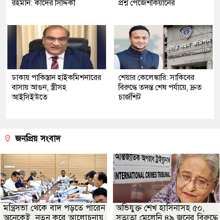
রহমান: কাদের সিদ্দিকী
প্রশ্ন পেজেশকিয়ানের
ঢাকায় পাকিস্তান হাইকমিশনারের
শেয়ার কেলেঙ্কারি: সাকিবের
বাসায় আগুন, স্ত্রীসহ
বিরুদ্ধে তদন্ত শেষ পর্যায়ে, দ্রুত
আইসিইউতে
চার্জশিট
জনপ্রিয় সংবাদ
মন্ত্রিসভা থেকে বাদ পড়তে পারেন
অভিযুক্ত শেখ হাসিনাসহ ৫০,
অনেকেই, নতুন করে আলোচনায়
সত্যতা মেলেনি ৪৯ জনের বিরুদ্ধে