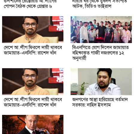
গুলশানের রেস্তোরাঁয় আ.লীগের
নারীর ঘর থেকে যুবদল সভাপতি
গোপন বৈঠক থেকে গ্রেপ্তার ৬
আটক, ভিডিও ভাইরাল
দেশে আ.লীগ ফিরলে দায়ী থাকবে
বিএনপিতে যোগ দিলেন জামায়াত
জামায়াত-এনসিপি: রাশেদ খাঁন
বহিষ্কাকৃত গাজী নজরুলের ১২
অনুসারী
দেশে আ.লীগ ফিরলে দায়ী থাকবে
জনগণের আস্থা হারিয়েছে বর্তমান
জামায়াত-এনসিপি: রাশেদ খাঁন
সরকার: নাহিদ ইসলাম