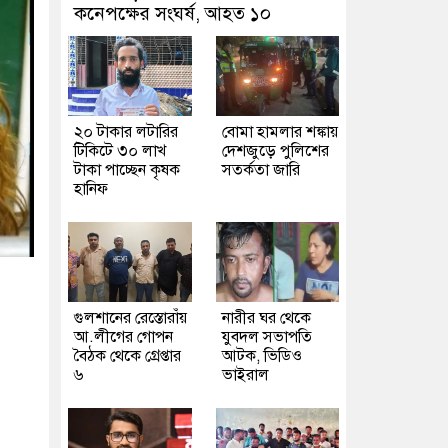
কনেপক্ষের সংঘর্ষ, আহত ১০
২০ টাকার লটারির
বোমা হামলার শঙ্কায়
টিকিটে ৩০ লাখ
দেশজুড়ে পুলিশের
টাকা পাচ্ছেন কৃষক
সতর্কতা জারি
হানিফ
গুলশানের রেস্তোরাঁয়
নারীর ঘর থেকে
আ.লীগের গোপন
যুবদল সভাপতি
বৈঠক থেকে গ্রেপ্তার
আটক, ভিডিও
৬
ভাইরাল