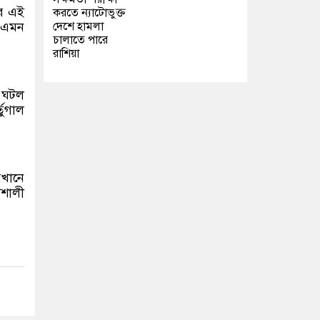
ের এই
করতে ন্যাটোভুক্ত
দেশে হামলা
র এমন
চালাতে পারে
রাশিয়া
 ঘটল
তুগাল
েখানে
িশালী