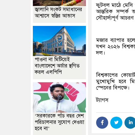
ফুটবল মাঠে মেসি
জ্বালানি সংকট সমাধানের
আন্তরিক সম্পর্ক 
আশ্বাসে স্বস্তির আভাস
সৌহার্দ্যপূর্ণ আচর
মজার ব্যাপার হ
যখন ২০২৬ বিশ্বকাপ
দল।
পাওনা না মিটিয়েই
বাংলাদেশে অর্ডার স্থগিত
করল এলপিপি
বিশ্বকাপের কোয়ার
মুখোমুখি হবে মি
স্পেনের বিপক্ষে।
ট্যাগস
‘সরকারকে পাঁচ বছর দেশ
পরিচালনার সুযোগ দেওয়া
হবে না’