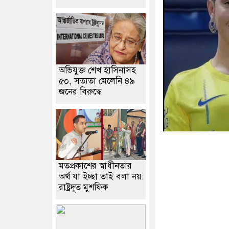
অভিযুক্ত শেখ হাসিনাসহ
৫০, সত্যতা মেলেনি ৪৯
জনের বিরুদ্ধে
মতপ্রকাশের স্বাধীনতার
অর্থ যা ইচ্ছা তাই বলা নয়:
রাষ্ট্রদূত মুশফিক