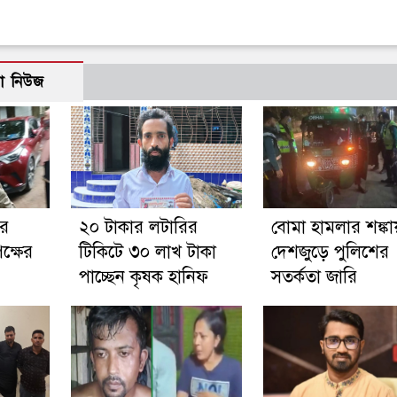
ো নিউজ
ার
২০ টাকার লটারির
বোমা হামলার শঙ্কা
ক্ষের
টিকিটে ৩০ লাখ টাকা
দেশজুড়ে পুলিশের
পাচ্ছেন কৃষক হানিফ
সতর্কতা জারি