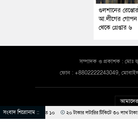
গুলশানের রেস্তোর
আ.লীগের গোপন
থেকে গ্রেপ্তার ৬
সম্পাদক ও প্রকাশক : মোঃ জ
ফোন : +8802222243049, মোবাই
আমাদের 
সংবাদ শিরোনাম ::
ঘর্ষ, আহত ১০
২০ টাকার লটারির টিকিটে ৩০ লাখ টাকা পাচ্ছেন কৃষক হান
ে গ্রেপ্তার ৬
নারীর ঘর থেকে যুবদল সভাপতি আটক, ভিডিও ভাইরাল