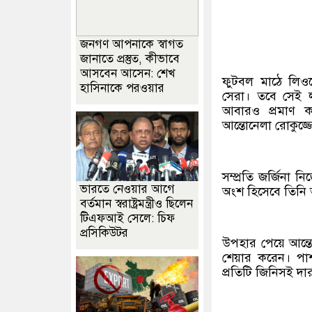
জনগণ আপনাকে স্বাগত
জানাতে প্রস্তুত, কীভাবে
আসবেন আসেন: শেখ
ফুটবল মাঠে লিওনে
হাসিনাকে পরওয়ার
সেরা। তবে সেই ল
আবারও প্রমাণ কর
আন্তোনেলা রোকুজ্
সম্প্রতি জর্জিনা 
ভারতে নেওয়ার আগে
অংশ হিসেবে তিনি আ
বর্তমান স্বরাষ্ট্রমন্ত্রীও ছিলেন
টিএফআই সেলে: চিফ
প্রসিকিউটর
উপহার পেয়ে আন্তো
শেয়ার করেন। পাশা
প্রতিটি জিনিসই দ