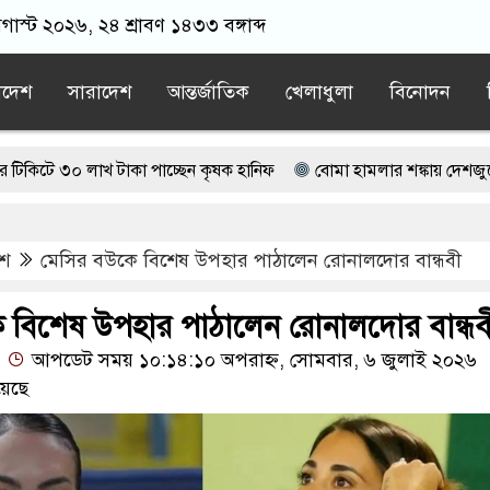
গাস্ট ২০২৬, ২৪ শ্রাবণ ১৪৩৩ বঙ্গাব্দ
াদেশ
সারাদেশ
আন্তর্জাতিক
খেলাধুলা
বিনোদন
খ টাকা পাচ্ছেন কৃষক হানিফ
বোমা হামলার শঙ্কায় দেশজুড়ে পুলিশের সত
তি আটক, ভিডিও ভাইরাল
েশ
মেসির বউকে বিশেষ উপহার পাঠালেন রোনালদোর বান্ধবী
মায়াত বহিষ্কাকৃত গাজী নজরুলের ১২ অনুসারী
বর্তমান সরকার: নাহিদ ইসলাম
 বিশেষ উপহার পাঠালেন রোনালদোর বান্ধব
আপডেট সময় ১০:১৪:১০ অপরাহ্ন, সোমবার, ৬ জুলাই ২০২৬
য়েছে