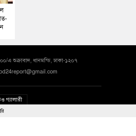
লে
াত-
ঁন
০/এ শুক্রাবাদ, ধানমন্ডি, ঢাকা-১২০৭
bd24report@gmail.com
ও গ্যালারী