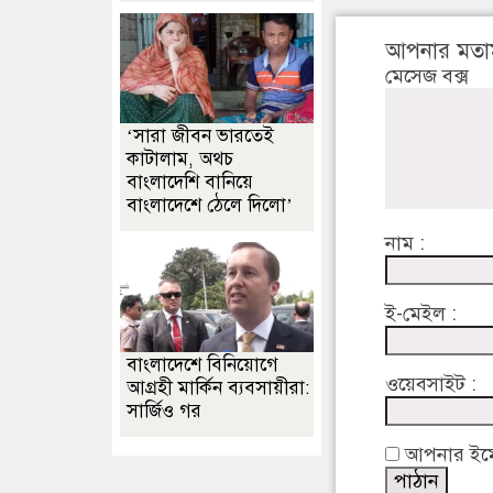
আপনার মতা
মেসেজ বক্স
‘সারা জীবন ভারতেই
কাটালাম, অথচ
বাংলাদেশি বানিয়ে
বাংলাদেশে ঠেলে দিলো’
নাম :
ই-মেইল :
বাংলাদেশে বিনিয়োগে
ওয়েবসাইট :
আগ্রহী মার্কিন ব্যবসায়ীরা:
সার্জিও গর
আপনার ইমেইল