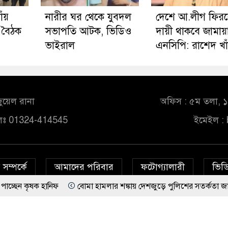
াঁয়
নারীর ঘর থেকে যুবদল
দেশে আ.লীগ ফির
 বৈঠক
সভাপতি আটক, ভিডিও
দায়ী থাকবে জামায়
ভাইরাল
এনসিপি: রাশেদ খা
ুয়েল রানা
অফিস : ৫ম তলা, ১০
লঃ 01324-414545
ইমেইল :
সম্পর্কে
আমাদের পরিবার
ফটোগ্যালারী
ভিডি
িফ
বোমা হামলার শঙ্কায় দেশজুড়ে পুলিশের সতর্কতা জারি
© All rights reserved © bd24report.com
Privacy Policy
দেশে আ.লীগ ফিরলে দায়ী থাকবে জামায়াত-এনসিপি: রাশেদ খাঁন