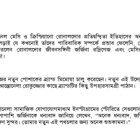
ল মেসি ও ক্রিশ্চিয়ানো রোনালদোর প্রতিদ্বন্দ্বিতা ইতিহাসের অ
ড়াই যে কখনোই তাঁদের পারিবারিক সম্পর্কে প্রভাব ফেলেনি, 
লেন রোনালদোর জীবনসঙ্গিনী জর্জিনা রদ্রিগেজ এবং মেসির স
জো।
নিজের নতুন পোশাকের ব্র্যান্ড মিমোয়া চালু করেছেন। নতুন এই উদ্
ন্তোনেলা রোকুজ্জোর কাছে ব্র্যান্ডটির কিছু উপহারসামগ্রী পাঠান।
নেলা সামাজিক যোগাযোগমাধ্যম ইনস্টাগ্রামের স্টোরিতে সেগুলো
পাশি জর্জিনাকে ধন্যবাদ জানিয়ে লেখেন, “অনেক ধন্যবাদ, জর্
ারুণ সুন্দর। তোমার নতুন এই পথচলার জন্য অনেক শুভকামনা।”