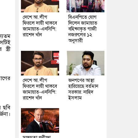
দেশে আ.লীগ
বিএনপিতে যোগ
ফিরলে দায়ী থাকবে
দিলেন জামায়াত
জামায়াত-এনসিপি:
বহিষ্কাকৃত গাজী
রাশেদ খাঁন
নজরুলের ১২
ন্যতম
অনুসারী
সেটিই
্ত্রী
যোগের
দেশে আ.লীগ
জনগণের আস্থা
ফিরলে দায়ী থাকবে
হারিয়েছে বর্তমান
জামায়াত-এনসিপি:
সরকার: নাহিদ
রাশেদ খাঁন
ইসলাম
র ছবি
জিনা।
সক্ষমতা পরীক্ষা