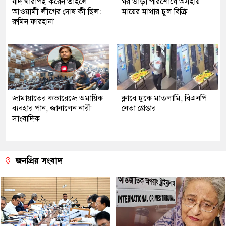
যদি খারাপই করেন তাহলে
ঘর ভাড়া পরিশোধে অসহায়
আওয়ামী লীগের দোষ কী ছিল:
মায়ের মাথার চুল বিক্রি
রুমিন ফারহানা
জামায়াতের কভারেজে অমায়িক
ক্লাবে ঢুকে মাতলামি, বিএনপি
ব্যবহার পান, জানালেন নারী
নেতা গ্রেপ্তার
সাংবাদিক
জনপ্রিয় সংবাদ