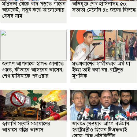
মন্ত্রিসভা থেকে বাদ পড়তে পারেন
অভিযুক্ত শেখ হাসিনাসহ ৫০,
অনেকেই, নতুন করে আলোচনায়
সত্যতা মেলেনি ৪৯ জনের বিরুদ্ধে
যেসব নাম
জনগণ আপনাকে স্বাগত জানাতে
মতপ্রকাশের স্বাধীনতার অর্থ যা
প্রস্তুত, কীভাবে আসবেন আসেন:
ইচ্ছা তাই বলা নয়: রাষ্ট্রদূত
শেখ হাসিনাকে পরওয়ার
মুশফিক
জ্বালানি সংকট সমাধানের
ভারতে নেওয়ার আগে বর্তমান
আশ্বাসে স্বস্তির আভাস
স্বরাষ্ট্রমন্ত্রীও ছিলেন টিএফআই
সেলে: চিফ প্রসিকিউটর