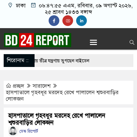
ঢাকা
০৬:৪৭:৫৬ এএম
, রবিবার, ০৯ অগাস্ট ২০২৬,
২৫ শ্রাবণ ১৪৩৩ বঙ্গাব্দ
শিরোনাম ::
ার ছড়িয়ে পড়ায় তীব্র যন্ত্রণায় ভুগছেন বাইডেন
েতাকে বেধ’ড়’ক পি’টি’য়ে হাসপাতালে পাঠাল নি’ষি’দ্ধ
প্রচ্ছদ
সারাদেশ
হাসপাতালে গৃহবধূর মরদেহ রেখে পালালেন শ্বশুরবাড়ির
লোকজন
মার লাইফের পার্ট: শাকিব খান
বাংলাদেশের পতাকায় সাকিবের অটোগ্রাফ, ভাইরাল নেট
হাসপাতালে গৃহবধূর মরদেহ রেখে পালালেন
শ্বশুরবাড়ির লোকজন
ডেস্ক রিপোর্ট