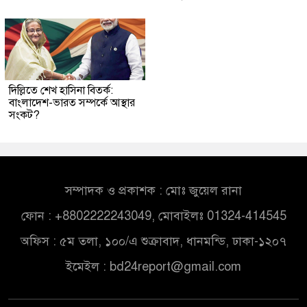
দিল্লিতে শেখ হাসিনা বিতর্ক:
বাংলাদেশ-ভারত সম্পর্কে আস্থার
সংকট?
সম্পাদক ও প্রকাশক : মোঃ জুয়েল রানা
ফোন : +8802222243049, মোবাইলঃ 01324-414545
অফিস : ৫ম তলা, ১০০/এ শুক্রাবাদ, ধানমন্ডি, ঢাকা-১২০৭
ইমেইল :
bd24report@gmail.com