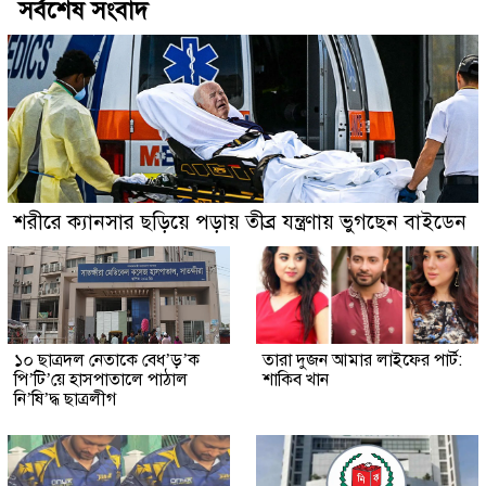
সর্বশেষ সংবাদ
শরীরে ক্যানসার ছড়িয়ে পড়ায় তীব্র যন্ত্রণায় ভুগছেন বাইডেন
১০ ছাত্রদল নেতাকে বেধ’ড়’ক
তারা দুজন আমার লাইফের পার্ট:
পি’টি’য়ে হাসপাতালে পাঠাল
শাকিব খান
নি’ষি’দ্ধ ছাত্রলীগ