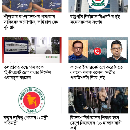
শ্রীলঙ্কায় বাংলাদেশের পতাকায়
রাষ্ট্রপতি নির্বাচনে বিএনপির দুই
সাকিবের অটোগ্রাফ, ভাইরাল নেট
মনোনয়নপত্র সংগ্রহ
দুনিয়ায়
তথ্যপ্রবাহ বন্ধে পলককে
কাদের ইন্টারনেট স্লো করে দিতে
‘ইন্টারনেট স্লো’ করার নির্দেশ
বললে-পলক বলেন, নেত্রীর
ওবায়দুল কাদের
পারমিশনটা নিয়ে নেই
নতুন দায়িত্ব পেলেন ৬ মন্ত্রী-
বিদেশে নির্যাতনের শিকার হয়ে
প্রতিমন্ত্রী
দেশে ফিরেছেন ৭০ হাজার নারী
কর্মী