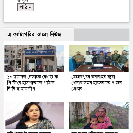
এ ক্যাটাগরির আরো নিউজ
১০ ছাত্রদল নেতাকে বেধ’ড়’ক
মেহেরপুরে অনলাইন জুয়া
পি’টি’য়ে হাসপাতালে পাঠাল
খেলার সময় হাতেনাতে ৪ জন
নি’ষি’দ্ধ ছাত্রলীগ
গ্রেপ্তার