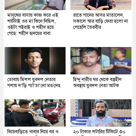
মানুষের বাসায় কাজ করে এই
রাতে গানের আসর মাতালেন,
শার্টটাই ওর মা কিনে দিছিল,
সকালে আর বাড়ি ফেরা হলো না
ওইটা পইরাই ও শহীদ হয়ে
পেহেলি ভৈরবীর
গেছে: শহীদ হৃদয়ের বাবা
ডোবায় মিলল যুবদল নেতার
হিন্দু নারীর ঘর থেকে বস্ত্রহীন
গলায় দ’ড়ি প্যাঁ’চা’নো মর/দেহ
অবস্থায় যুবদল নেতা আটক
বিয়েবাড়িতে খাবার নিয়ে বর ও
২০ টাকার লটারির টিকিটে ৩০