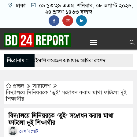
ঢাকা
০৬:১৩:৩০ এএম
, শনিবার, ০৮ অগাস্ট ২০২৬,
২৪ শ্রাবণ ১৪৩৩ বঙ্গাব্দ
শিরোনাম ::
নের সঙ্গে প্রথম বেইমানি করেছেন জামায়াত আমির: রাশেদ
প্রচ্ছদ
সারাদেশ
েসিকে মেরে ফেলার পরিকল্পনা, বেরিয়ে এল ভয়াবহ সব
বিদ্যালয়ে সিনিয়রকে ‘তুই’ সম্বোধন করায় মাথা ফাটলো দুই
শিক্ষার্থীর
ায় কাজ করে এই শার্টটাই ওর মা কিনে দিছিল, ওইটা
বিদ্যালয়ে সিনিয়রকে ‘তুই’ সম্বোধন করায় মাথা
ফাটলো দুই শিক্ষার্থীর
হয়ে গেছে: শহীদ হৃদয়ের বাবা
ডেস্ক রিপোর্ট