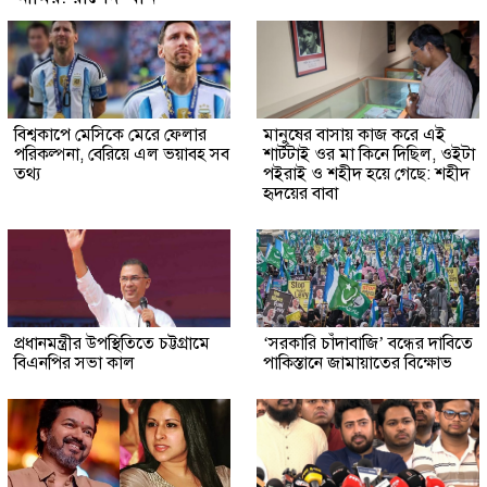
বিশ্বকাপে মেসিকে মেরে ফেলার
মানুষের বাসায় কাজ করে এই
পরিকল্পনা, বেরিয়ে এল ভয়াবহ সব
শার্টটাই ওর মা কিনে দিছিল, ওইটা
তথ্য
পইরাই ও শহীদ হয়ে গেছে: শহীদ
হৃদয়ের বাবা
প্রধানমন্ত্রীর উপস্থিতিতে চট্টগ্রামে
‘সরকারি চাঁদাবাজি’ বন্ধের দাবিতে
বিএনপির সভা কাল
পাকিস্তানে জামায়াতের বিক্ষোভ