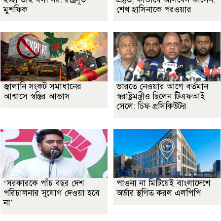
মুশফিক
শেখ হাসিনাকে পরওয়ার
জ্বালানি সংকট সমাধানের
ভারতে নেওয়ার আগে বর্তমান
আশ্বাসে স্বস্তির আভাস
স্বরাষ্ট্রমন্ত্রীও ছিলেন টিএফআই
সেলে: চিফ প্রসিকিউটর
‘সরকারকে পাঁচ বছর দেশ
পাওনা না মিটিয়েই বাংলাদেশে
পরিচালনার সুযোগ দেওয়া হবে
অর্ডার স্থগিত করল এলপিপি
না’