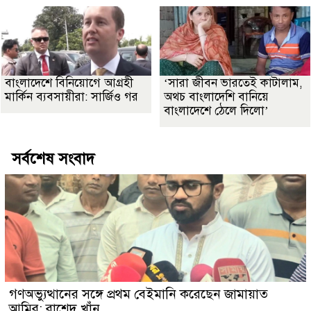
বাংলাদেশে বিনিয়োগে আগ্রহী
‘সারা জীবন ভারতেই কাটালাম,
মার্কিন ব্যবসায়ীরা: সার্জিও গর
অথচ বাংলাদেশি বানিয়ে
বাংলাদেশে ঠেলে দিলো’
সর্বশেষ সংবাদ
গণঅভ্যুত্থানের সঙ্গে প্রথম বেইমানি করেছেন জামায়াত
আমির: রাশেদ খাঁন