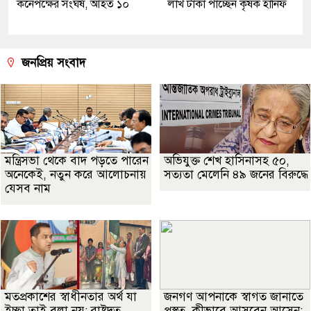
কনেপক্ষের সংঘর্ষ, আহত ১০
লাখ টাকা পাচ্ছেন কৃষক হানিফ
জনপ্রিয় সংবাদ
মন্ত্রিসভা থেকে বাদ পড়তে পারেন
অভিযুক্ত শেখ হাসিনাসহ ৫০,
অনেকেই, নতুন করে আলোচনায়
সত্যতা মেলেনি ৪৯ জনের বিরুদ্ধে
যেসব নাম
মতপ্রকাশের স্বাধীনতার অর্থ যা
জনগণ আপনাকে স্বাগত জানাতে
ইচ্ছা তাই বলা নয়: রাষ্ট্রদূত
প্রস্তুত, কীভাবে আসবেন আসেন: