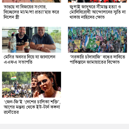
ভাঙছে না বিজয়ের সংসার,
জুলাই জাদুঘরে সীমান্ত হত্যা ও
বিচ্ছেদের মা/ম/লা প্রত্যা’হার করে
মোদিবিরোধী আন্দোলনের স্মৃতি না
নিলেন স্ত্রী
থাকায় নাহিদের ক্ষোভ
মেসির অবসর নিয়ে যা জানালেন
‘সরকারি চাঁদাবাজি’ বন্ধের দাবিতে
এএফএ সভাপতি
পাকিস্তানে জামায়াতের বিক্ষোভ
‘জেন-জি’ই ‘দেশের চালিকা শক্তি’,
আগের মন্তব্য থেকে ইউ-টার্ন কঙ্গনা
রনৌতের