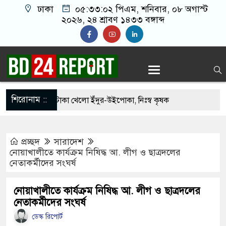
ঢাকা
০৫:৩৩:০৩ পিএম
, শনিবার, ০৮ অগাস্ট
২০২৬, ২৪ শ্রাবণ ১৪৩৩ বঙ্গাব্দ
শিরোনাম ::
ানো ২ লাখ টাকা খেলো ইঁদুর-উইপোকা, নিঃস্ব কৃষক
েই চাঁদাবাজি করলে বন্ধ করবেন কীভাবে-প্রশ্ন জামায়াত
প্রচ্ছদ
সারাদেশ
নোয়াখালীতে কার্যক্রম নিষিদ্ধ আ. লীগ ও ছাত্রদলের
নেতাকর্মীদের সংঘর্ষ
ধ’, মুসলিম দেশগুলোকে তাদের বিরুদ্ধে ঐক্যবদ্ধ
র প্রতিরক্ষামন্ত্রী
নোয়াখালীতে কার্যক্রম নিষিদ্ধ আ. লীগ ও ছাত্রদলের
নেতাকর্মীদের সংঘর্ষ
রা জীবন বাজি রেখে বাংলাদেশকে নতুন করে স্বাধীন
ডেস্ক রিপোর্ট