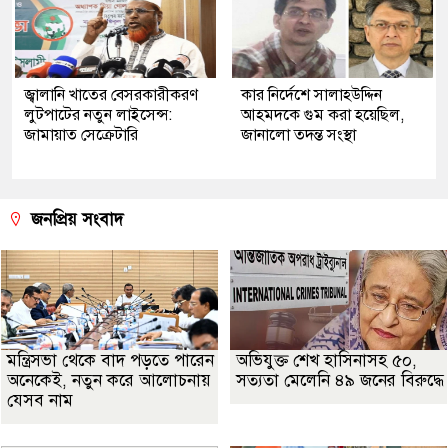
জ্বালানি খাতের বেসরকারীকরণ
কার নির্দেশে সালাহউদ্দিন
লুটপাটের নতুন লাইসেন্স:
আহমদকে গুম করা হয়েছিল,
জামায়াত সেক্রেটারি
জানালো তদন্ত সংস্থা
জনপ্রিয় সংবাদ
মন্ত্রিসভা থেকে বাদ পড়তে পারেন
অভিযুক্ত শেখ হাসিনাসহ ৫০,
অনেকেই, নতুন করে আলোচনায়
সত্যতা মেলেনি ৪৯ জনের বিরুদ্ধে
যেসব নাম