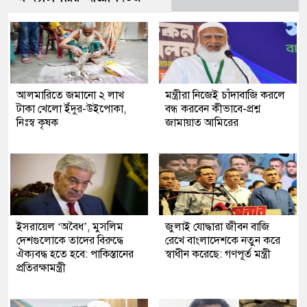
আলমারিতে জমানো ২ লাখ
মন্ত্রীরা নিজেই চাঁদাবাজি করলে
টাকা খেলো ইঁদুর-উইপোকা,
বন্ধ করবেন কীভাবে-প্রশ্ন
নিঃস্ব কৃষক
জামায়াত আমিরের
ইসরায়েল ‘অবৈধ’, মুসলিম
জুলাই যোদ্ধারা জীবন বাজি
দেশগুলোকে তাদের বিরুদ্ধে
রেখে বাংলাদেশকে নতুন করে
ঐক্যবদ্ধ হতে হবে: পাকিস্তানের
স্বাধীন করেছে: গণপূর্ত মন্ত্রী
প্রতিরক্ষামন্ত্রী