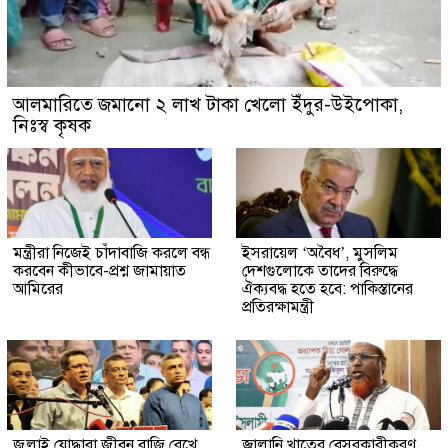
আলমারিতে জমানো ২ লাখ টাকা খেলো ইঁদুর-উইপোকা,
নিঃস্ব কৃষক
মন্ত্রীরা নিজেই চাঁদাবাজি করলে বন্ধ
ইসরায়েল ‘অবৈধ’, মুসলিম
করবেন কীভাবে-প্রশ্ন জামায়াত
দেশগুলোকে তাদের বিরুদ্ধে
আমিরের
ঐক্যবদ্ধ হতে হবে: পাকিস্তানের
প্রতিরক্ষামন্ত্রী
জুলাই যোদ্ধারা জীবন বাজি রেখে
জ্বালানি খাতের বেসরকারীকরণ