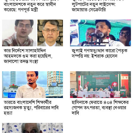
বাংলাদেশকে নতুন করে স্বাধীন
লুটপাটের নতুন লাইসেন্স:
করেছে: গণপূর্ত মন্ত্রী
জামায়াত সেক্রেটারি
কার নির্দেশে সালাহউদ্দিন
জুলাই গণঅভ্যুত্থান কারো পৈতৃক
আহমদকে গুম করা হয়েছিল,
সম্পত্তি নয়: ইশরাক হোসেন
জানালো তদন্ত সংস্থা
ভারতে বাংলাদেশি শিক্ষার্থীর
হাসিনাকে ফেরাতে ৪০৪ শিক্ষকের
রহস্যজনক মৃত্যু, পরিবারের দাবি
গোপন তৎপরতা, ব্যবস্থা নেওয়ার
হত্যা
দাবি