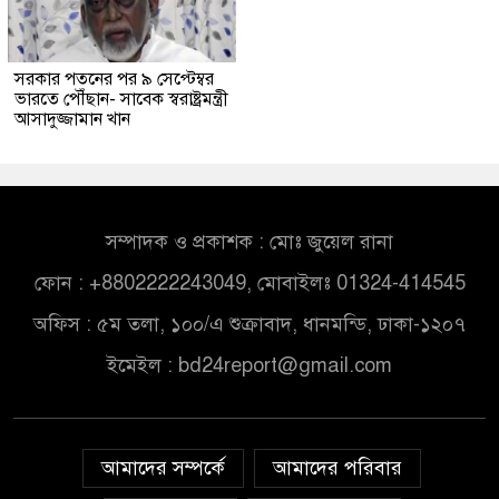
সরকার পতনের পর ৯ সেপ্টেম্বর
ভারতে পৌঁছান- সাবেক স্বরাষ্ট্রমন্ত্রী
আসাদুজ্জামান খান
সম্পাদক ও প্রকাশক : মোঃ জুয়েল রানা
ফোন : +8802222243049, মোবাইলঃ 01324-414545
অফিস : ৫ম তলা, ১০০/এ শুক্রাবাদ, ধানমন্ডি, ঢাকা-১২০৭
ইমেইল :
bd24report@gmail.com
আমাদের সম্পর্কে
আমাদের পরিবার