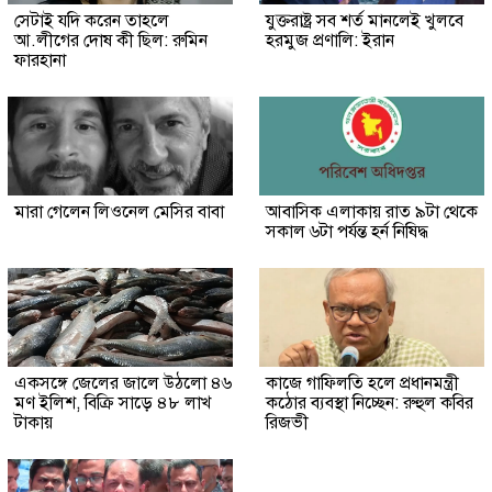
সেটাই যদি করেন তাহলে
যুক্তরাষ্ট্র সব শর্ত মানলেই খুলবে
আ.লীগের দোষ কী ছিল: রুমিন
হরমুজ প্রণালি: ইরান
ফারহানা
মারা গেলেন লিওনেল মেসির বাবা
আবাসিক এলাকায় রাত ৯টা থেকে
সকাল ৬টা পর্যন্ত হর্ন নিষিদ্ধ
একসঙ্গে জেলের জালে উঠলো ৪৬
কাজে গাফিলতি হলে প্রধানমন্ত্রী
মণ ইলিশ, বিক্রি সাড়ে ৪৮ লাখ
কঠোর ব্যবস্থা নিচ্ছেন: রুহুল কবির
টাকায়
রিজভী