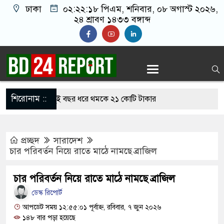
ঢাকা
০২:২২:১৯ পিএম
, শনিবার, ০৮ অগাস্ট ২০২৬,
২৪ শ্রাবণ ১৪৩৩ বঙ্গাব্দ
শিরোনাম ::
ন রাঙ্গাবালী, দুই বছর ধরে থমকে ২১ কোটি টাকার
প্রচ্ছদ
সারাদেশ
কে দুটি ফাইটার মোরগসহ ভারতীয় মালামাল জব্দ
চার পরিবর্তন নিয়ে রাতে মাঠে নামছে ব্রাজিল
জিনের থেকে চাঁদা আদায়, বিএনপির দুই নেতা বহিস্কার
চার পরিবর্তন নিয়ে রাতে মাঠে নামছে ব্রাজিল
করেন তাহলে আ.লীগের দোষ কী ছিল: রুমিন ফারহানা
ডেস্ক রিপোর্ট
 সব শর্ত মানলেই খুলবে হরমুজ প্রণালি: ইরান
আপডেট সময় ১২:৫৫:০১ পূর্বাহ্ন, রবিবার, ৭ জুন ২০২৬
১৪৮ বার পড়া হয়েছে