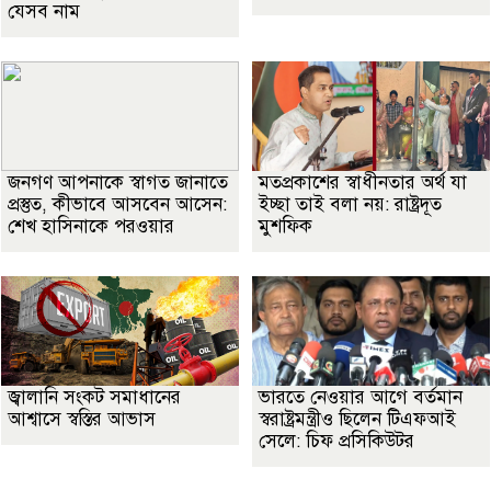
যেসব নাম
জনগণ আপনাকে স্বাগত জানাতে
মতপ্রকাশের স্বাধীনতার অর্থ যা
প্রস্তুত, কীভাবে আসবেন আসেন:
ইচ্ছা তাই বলা নয়: রাষ্ট্রদূত
শেখ হাসিনাকে পরওয়ার
মুশফিক
জ্বালানি সংকট সমাধানের
ভারতে নেওয়ার আগে বর্তমান
আশ্বাসে স্বস্তির আভাস
স্বরাষ্ট্রমন্ত্রীও ছিলেন টিএফআই
সেলে: চিফ প্রসিকিউটর