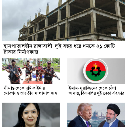
হাসপাতালহীন রাঙ্গাবালী, দুই বছর ধরে থমকে ২১ কোটি
টাকার নির্মাণকাজ
সীমান্ত থেকে দুটি ফাইটার
ইমাম-মুয়াজ্জিনের থেকে চাঁদা
মোরগসহ ভারতীয় মালামাল জব্দ
আদায়, বিএনপির দুই নেতা বহিস্কার