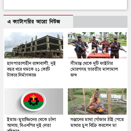
এ ক্যাটাগরির আরো নিউজ
হাসপাতালহীন রাঙ্গাবালী, দুই
সীমান্ত থেকে দুটি ফাইটার
বছর ধরে থমকে ২১ কোটি
মোরগসহ ভারতীয় মালামাল
টাকার নির্মাণকাজ
জব্দ
ইমাম-মুয়াজ্জিনের থেকে চাঁদা
সন্তানের মাথা গোঁজার ঠাঁই পেতে
আদায়, বিএনপির দুই নেতা
মাথার চুল বিক্রি করলেন মা