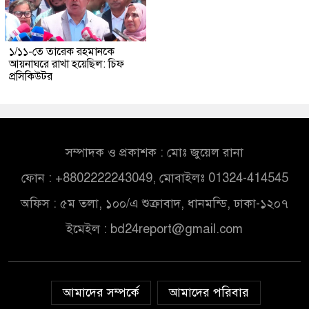
১/১১-তে তারেক রহমানকে
আয়নাঘরে রাখা হয়েছিল: চিফ
প্রসিকিউটর
সম্পাদক ও প্রকাশক : মোঃ জুয়েল রানা
ফোন : +8802222243049, মোবাইলঃ 01324-414545
অফিস : ৫ম তলা, ১০০/এ শুক্রাবাদ, ধানমন্ডি, ঢাকা-১২০৭
ইমেইল :
bd24report@gmail.com
আমাদের সম্পর্কে
আমাদের পরিবার