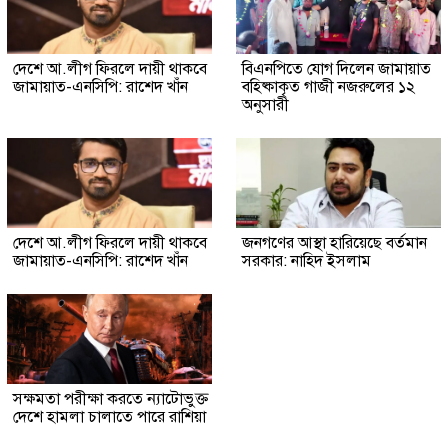
দেশে আ.লীগ ফিরলে দায়ী থাকবে
বিএনপিতে যোগ দিলেন জামায়াত
জামায়াত-এনসিপি: রাশেদ খাঁন
বহিষ্কাকৃত গাজী নজরুলের ১২
অনুসারী
দেশে আ.লীগ ফিরলে দায়ী থাকবে
জনগণের আস্থা হারিয়েছে বর্তমান
জামায়াত-এনসিপি: রাশেদ খাঁন
সরকার: নাহিদ ইসলাম
সক্ষমতা পরীক্ষা করতে ন্যাটোভুক্ত
দেশে হামলা চালাতে পারে রাশিয়া