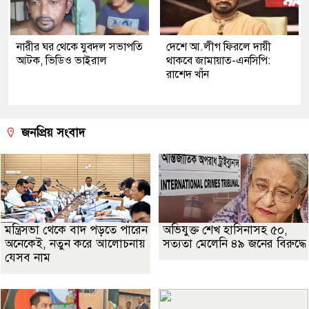
নারীর ঘর থেকে যুবদল সভাপতি
দেশে আ.লীগ ফিরলে দায়ী
আটক, ভিডিও ভাইরাল
থাকবে জামায়াত-এনসিপি:
রাশেদ খাঁন
জনপ্রিয় সংবাদ
মন্ত্রিসভা থেকে বাদ পড়তে পারেন
অভিযুক্ত শেখ হাসিনাসহ ৫০,
অনেকেই, নতুন করে আলোচনায়
সত্যতা মেলেনি ৪৯ জনের বিরুদ্ধে
যেসব নাম