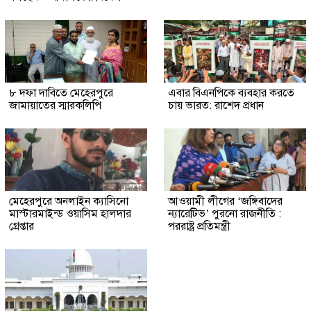
৮ দফা দাবিতে মেহেরপুরে
এবার বিএনপিকে ব্যবহার করতে
জামায়াতের স্মারকলিপি
চায় ভারত: রাশেদ প্রধান
মেহেরপুরে অনলাইন ক্যাসিনো
আওয়ামী লীগের ‘জঙ্গিবাদের
মাস্টারমাইন্ড ওয়াসিম হালদার
ন্যারেটিভ’ পুরনো রাজনীতি :
গ্রেপ্তার
পররাষ্ট্র প্রতিমন্ত্রী