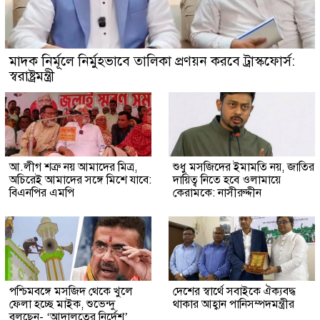
মাদক নির্মূলে নির্মুহভাবে তালিকা প্রণয়ন করবে ট্রাস্কফোর্স:
স্বরাষ্ট্রমন্ত্রী
আ.লীগ শত্রু নয় আমাদের মিত্র,
শুধু মসজিদের ইমামতি নয়, জাতির
অচিরেই আমাদের সঙ্গে মিশে যাবে:
দায়িত্ব নিতে হবে ওলামায়ে
বিএনপির এমপি
কেরামকে: নাসীরুদ্দীন
পশ্চিমবঙ্গে মসজিদ থেকে খুলে
দেশের স্বার্থে সবাইকে ঐক্যবদ্ধ
ফেলা হচ্ছে মাইক, শুভেন্দু
থাকার আহ্বান পানিসম্পদমন্ত্রীর
বলছেন- ‘আদালতের নির্দেশ’