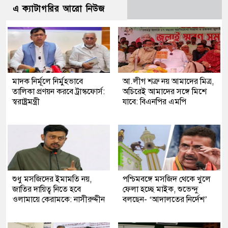
এ ক্যাটাগরির আরো নিউজ
মাদক নির্মূলে নির্মুহভাবে
আ.লীগ শত্রু নয় আমাদের মিত্র,
তালিকা প্রণয়ন করবে ট্রাস্কফোর্স:
অচিরেই আমাদের সঙ্গে মিশে
স্বরাষ্ট্রমন্ত্রী
যাবে: বিএনপির এমপি
শুধু মসজিদের ইমামতি নয়,
পশ্চিমবঙ্গে মসজিদ থেকে খুলে
জাতির দায়িত্ব নিতে হবে
ফেলা হচ্ছে মাইক, শুভেন্দু
ওলামায়ে কেরামকে: নাসীরুদ্দীন
বলছেন- ‘আদালতের নির্দেশ’