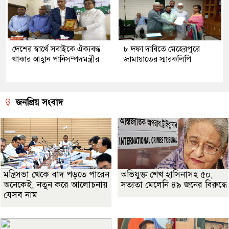
দেশের স্বার্থে সবাইকে ঐক্যবদ্ধ
৮ দফা দাবিতে মেহেরপুরে
থাকার আহ্বান পানিসম্পদমন্ত্রীর
জামায়াতের স্মারকলিপি
জনপ্রিয় সংবাদ
মন্ত্রিসভা থেকে বাদ পড়তে পারেন
অভিযুক্ত শেখ হাসিনাসহ ৫০,
অনেকেই, নতুন করে আলোচনায়
সত্যতা মেলেনি ৪৯ জনের বিরুদ্ধে
যেসব নাম