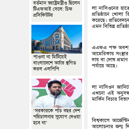
বর্তমান স্বরাষ্ট্রমন্ত্রীও ছিলেন
লা নাসিওনের হাতে থ
টিএফআই সেলে: চিফ
প্রতিষ্ঠানে খোলা
প্রসিকিউটর
করেছে। প্রতিবেদ
এমন বিভিন্ন প্রতিষ
এএফএ পক্ষ অবশ্য 
আমেরিকায় সংস্থার
পাওনা না মিটিয়েই
দায় বা দোষ প্রমাণ
বাংলাদেশে অর্ডার স্থগিত
পর্যায়ে আছে।
করল এলপিপি
লা নাসিওন জানিয়েছ
এখনো এই অনুসন্ধা
মার্কিন বিচার বিভা
‘সরকারকে পাঁচ বছর দেশ
পরিচালনার সুযোগ দেওয়া
বিশ্বকাপে আর্জেন
হবে না’
আলোচনার জন্ম দিচ