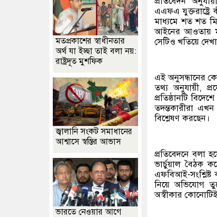
প্রতিবেদন অনুযায়
এএফএ যুক্তরাষ্ট্রে
মাধ্যমে শত শত মি
আইনের আওতায় মান
মতপ্রকাশের স্বাধীনতার
সেটিও খতিয়ে দেখা 
অর্থ যা ইচ্ছা তাই বলা নয়:
রাষ্ট্রদূত মুশফিক
এই অনুসন্ধানের কে
তথ্য অনুযায়ী, প্
প্রতিষ্ঠানটি বিদেশ
তদন্তকারীরা এখন প
বিশ্লেষণ করছেন।
জ্বালানি সংকট সমাধানের
আশ্বাসে স্বস্তির আভাস
প্রতিবেদনে বলা হয়
ভার্চুয়াল বৈঠক ক
এফবিআই-সংশ্লিষ্ট 
নিয়ে অভিযোগ তু
অস্বীকার কোনোটি
ভারতে নেওয়ার আগে