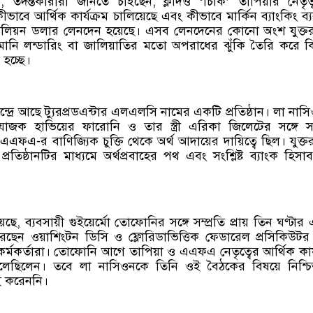
ী, তদন্তকারীরা জানতে চাইছেন, ক্লদিও ‘চিকি’ তাপিয়ার নেতৃত্
 কীভাবে আর্থিক কার্যক্রম চালিয়েছে এবং কীভাবে মার্কিন ব্যাংকিং ব্যব
লিয়ন ডলার লেনদেন হয়েছে। এসব লেনদেনের কোনো অংশ যুক্তরাষ্
ি লন্ডারিং বা জালিয়াতির মতো অপরাধের ঝুঁকি তৈরি করে ক
হচ্ছে।
ন্দ্রে আছে ট্যুরপ্রডএন্টার এলএলসি নামের একটি প্রতিষ্ঠান। লা নাস
রযোজক হাভিয়ের ফারোনি ও তার স্ত্রী এরিকা জিলেটের সঙ্গে সংশ্
ে এএফএ-র বাণিজ্যিক চুক্তি থেকে অর্থ আদায়ের দায়িত্বে ছিল। যুক্তরাষ্
্রতিষ্ঠানটির মাধ্যমে অর্থপ্রবাহের পথ এবং সংশ্লিষ্ট ব্যাংক হিসা
েছে, ব্যবসায়ী গুইয়ের্মো তোফোনির সঙ্গে সম্প্রতি প্রায় তিন ঘণ্টার
রেছেন ওয়াশিংটন ডিসি ও ফ্লোরিডাভিত্তিক ফেডারেল প্রসিকিউট
কর্মকর্তারা। তোফোনি আগে তাপিয়া ও এএফএ নেতৃত্বের আর্থিক কার্
লেছিলেন। তবে লা নাসিওনকে তিনি ওই বৈঠকের বিষয়ে নিশ্চি
ই করেননি।