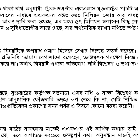
াকা নথি অনুযায়ী, ট্যুরপ্রডএন্টার এলএলসি যুক্তরাষ্ট্রের পাঁচটি আ
 হিসাবের মাধ্যমে এএফএ-র অন্তত ২৬০ মিলিয়ন ডলার আয় ব্যবস্
নে আরও দাবি করা হয়েছে, এর মধ্যে ৫৭ মিলিয়ন ডলারের কিছু ল
্ঠান ও সুবিধাভোগীর কাছে গেছে, যার অর্থনৈতিক ব্যাখ্যা নথিতে স্পষ্ট
বিষয়টিকে অপরাধ প্রমাণ হিসেবে দেখার বিরুদ্ধে সতর্ক করেছে। 
 প্রতিনিধি তোমাস রেগালাদো বলেছেন, তদন্তমূলক পদক্ষেপ নিজে
 করে না। অর্থাৎ বিষয়টি এখনো অভিযোগ, নথি বিশ্লেষণ ও তথ্য-সংগ
ে, যুক্তরাষ্ট্রের কর্তৃপক্ষ বর্তমানে এসব নথি ও সাক্ষ্য বিশ্লেষণ 
ন আনুষ্ঠানিক ফৌজদারি তদন্তে রূপ নেবে কি না, সেটি নিশ্চিত
গও প্রতিবেদন প্রকাশের সময় পর্যন্ত এ বিষয়ে কোনো মন্তব্য করেনি।
্টিনার মাঠের সাফল্যের মাঝেই এএফএ-র এই আর্থিক অধ্যায় তাই
্ছে। তবে আপাতত সবচেয়ে গুরুত্বপূর্ণ কথা, অনুসন্ধান মানেই 