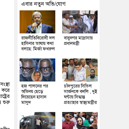
এবার নতুন অভি/যোগ
রাজনীতিবিরোধী দল
বাবুনগর মাদ্রাসায়
হাসিনার ভাষায় কথা
প্রধানমন্ত্রী
বলছে: মির্জা ফখরুল
ংস্থা
হজ পালনের পর
চাঁদপুরের সিভিল
ন করে
অভিনয় ছেড়ে
সার্জনকে বদলি , দুই
ট্রের
দিয়েছেন হাসান
ঘণ্টায় সিদ্ধান্ত
 শুরু
মাসুদ
প্রত্যাহার স্বাস্থ্যমন্ত্রীর