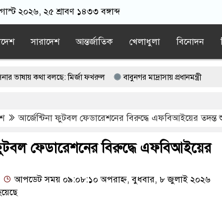
াস্ট ২০২৬, ২৫ শ্রাবণ ১৪৩৩ বঙ্গাব্দ
াদেশ
সারাদেশ
আন্তর্জাতিক
খেলাধুলা
বিনোদন
থা বলছে: মির্জা ফখরুল
বাবুনগর মাদ্রাসায় প্রধানমন্ত্রী
সিদ্ধান্ত প্রত্যাহার স্বাস্থ্যমন্ত্রীর
ফটিকছড়িতে পৌঁছেছেন প্রধানমন্ত্রী ত
েশ
আর্জেন্টিনা ফুটবল ফেডারেশনের বিরুদ্ধে এফবিআইয়ের তদন্ত শ
অলি আহমদ
বিপিএলে দল নিতে চায় এলপিএল চ্যাম্পিয়ন ‘গল গ্যালান্টস’
া ফুটবল ফেডারেশনের বিরুদ্ধে এফবিআইয়ের
আপডেট সময় ০৯:০৮:১০ অপরাহ্ন, বুধবার, ৮ জুলাই ২০২৬
হয়েছে