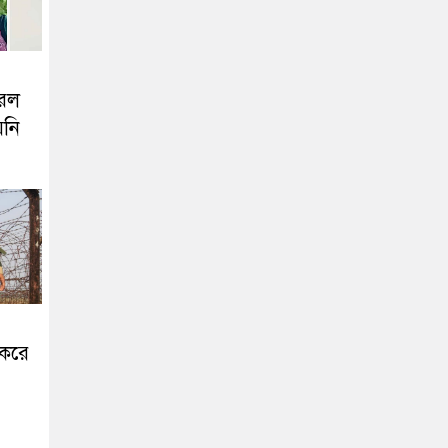
করল
য়নি
 করে