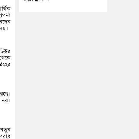
র্থিক
থাপনা
েনদেন
 নয়।
উত্তর
 থেকে
্রহের
করছে।
 নয়।
 নতুন
অপরাধ