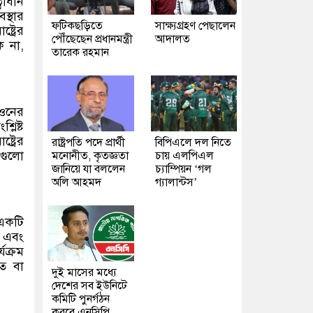
বাধীন
স্থার
ফটিকছড়িতে
সাক্ষ্যগ্রহণ পেছালেন
ট্রের
পৌঁছেছেন প্রধানমন্ত্রী
আদালত
ি না,
তারেক রহমান
িওনের
লিষ্ট
ট্রের
রাষ্ট্রপতি পদে প্রার্থী
বিপিএলে দল নিতে
বগুলো
মনোনীত, কৃতজ্ঞতা
চায় এলপিএল
জানিয়ে যা বললেন
চ্যাম্পিয়ন ‘গল
অলি আহমদ
গ্যালান্টস’
 একটি
র এবং
যক্রম
ত বা
দুই মাসের মধ্যে
দেশের সব ইউনিটে
কমিটি পুনর্গঠন
করবে এনসিপি