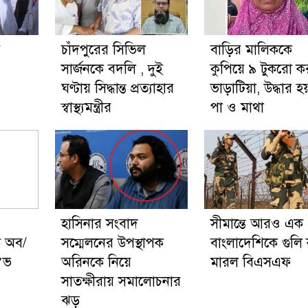
য়
চাঁদপুরের সিভিল
বাড়ির মালিককে
সার্জনকে বদলি , দুই
কুপিয়ে ৯ টুকরো 
ঘণ্টায় সিদ্ধান্ত প্রত্যাহার
ভাড়াটিয়া, উদ্ধার হ
স্বাস্থ্যমন্ত্রীর
পা ও মাথা
হাসিনার সংবাদ
সীমান্তে আরও এক
়ক অব/
সম্মেলনের উপস্থাপক
বাংলাদেশিকে গুলি
’ভ
অরিনকে নিয়ে
মারল বিএসএফ
সাতক্ষীরায় সমালোচনার
ঝড়