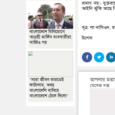
প্রমাণ নয়। যুক্ত
আইনি ঝুঁকি আছে ক
সূত্র: লা নাসিওন, ম
বাংলাদেশে বিনিয়োগে
আগ্রহী মার্কিন ব্যবসায়ীরা:
ট্যাগস
সার্জিও গর
আপনার মতা
‘সারা জীবন ভারতেই
কাটালাম, অথচ
মেসেজ বক্স
বাংলাদেশি বানিয়ে
বাংলাদেশে ঠেলে দিলো’