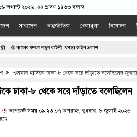
০৬ অগাস্ট ২০২৬, ২২ শ্রাবণ ১৪৩৩ বঙ্গাব্দ
াদেশ
সারাদেশ
আন্তর্জাতিক
খেলাধুলা
বিনোদন
যাবের বদলে নতুন বাহিনী, খসড়া আইন প্রকাশ
 ক্লিনিকে রোগী দেখছিলেন চিকিৎসক, লাইসেন্স বাতিল ও বরখাস্তের নির্দেশ স্বাস্থ্
েশ
‘ওসমান হাদিকে ঢাকা-৮ থেকে সরে দাঁড়াতে বলেছিলেন জুবায়
 বৈঠক, নজরে যুদ্ধবিরতি
ে উপসাগরীয় দেশগুলোও নিরাপদ থাকবে না: ইরান
িকে ঢাকা-৮ থেকে সরে দাঁড়াতে বলেছিলেন
আপডেট সময় ০৯:২৩:০৭ অপরাহ্ন, বুধবার, ৮ জুলাই ২০২৬
েছে