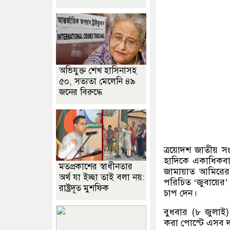
অভিযুক্ত শেখ হাসিনাসহ
৫০, সত্যতা মেলেনি ৪৯
জনের বিরুদ্ধে
ত্রয়োদশ জাতীয় সং
হাদিকে একাধিকবা
মতপ্রকাশের স্বাধীনতার
জামায়াত আমিরের
অর্থ যা ইচ্ছা তাই বলা নয়:
পরিচিত ‘জুবায়ের’
রাষ্ট্রদূত মুশফিক
চাপ দেন।
বুধবার (৮ জুলা
করা পোস্টে এসব দ