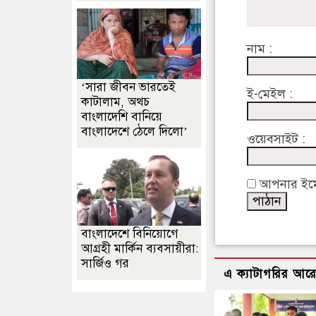
নাম :
‘সারা জীবন ভারতেই
ই-মেইল :
কাটালাম, অথচ
বাংলাদেশি বানিয়ে
বাংলাদেশে ঠেলে দিলো’
ওয়েবসাইট :
আপনার ইমেইল
বাংলাদেশে বিনিয়োগে
আগ্রহী মার্কিন ব্যবসায়ীরা:
সার্জিও গর
এ ক্যাটাগরির আর