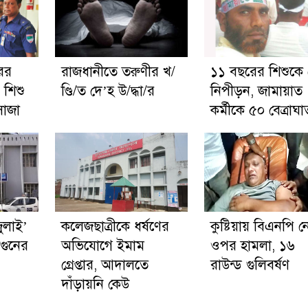
রের
রাজধানীতে তরুণীর খ/
১১ বছরের শিশুকে
া, শিশু
ণ্ডি/ত দে’হ উ/দ্ধা/র
নিপীড়ন, জামায়াত
াজা
কর্মীকে ৫০ বেত্রাঘা
জুলাই’
কলেজছাত্রীকে ধর্ষণের
কুষ্টিয়ায় বিএনপি 
গুনের
অভিযোগে ইমাম
ওপর হামলা, ১৬
গ্রেপ্তার, আদালতে
রাউন্ড গুলিবর্ষণ
দাঁড়ায়নি কেউ