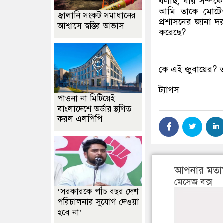
বলছি, যার সম্পর
আমি তাকে মোটেও স
জ্বালানি সংকট সমাধানের
প্রশাসনের জানা 
আশ্বাসে স্বস্তির আভাস
করেছে?
কে এই জুবায়ের? ত
ট্যাগস
পাওনা না মিটিয়েই
বাংলাদেশে অর্ডার স্থগিত
করল এলপিপি
আপনার মতা
মেসেজ বক্স
‘সরকারকে পাঁচ বছর দেশ
পরিচালনার সুযোগ দেওয়া
হবে না’