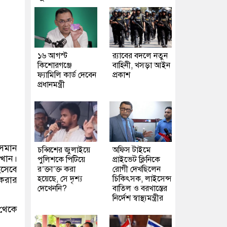
১৬ আগস্ট
র‍্যাবের বদলে নতুন
কিশোরগঞ্জে
বাহিনী, খসড়া আইন
ফ্যামিলি কার্ড দেবেন
প্রকাশ
প্রধানমন্ত্রী
ওসমান
চব্বিশের জুলাইয়ে
অফিস টাইমে
 খান।
পুলিশকে পিটিয়ে
প্রাইভেট ক্লিনিকে
সেবে
র’ক্তা’ক্ত করা
রোগী দেখছিলেন
হয়েছে, সে দৃশ্য
চিকিৎসক, লাইসেন্স
 করার
দেখেননি?
বাতিল ও বরখাস্তের
নির্দেশ স্বাস্থ্যমন্ত্রীর
থেকে