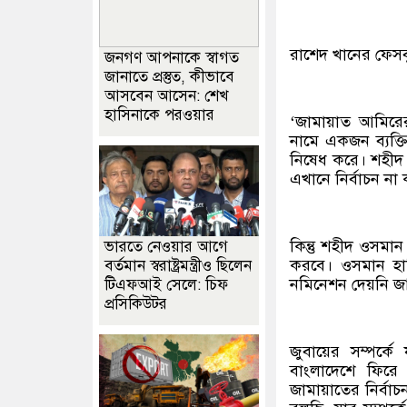
রাশেদ খানের ফেসবু
জনগণ আপনাকে স্বাগত
জানাতে প্রস্তুত, কীভাবে
আসবেন আসেন: শেখ
হাসিনাকে পরওয়ার
‘জামায়াত আমিরে
নামে একজন ব্যক্ত
নিষেধ করে। শহীদ 
এখানে নির্বাচন না
কিন্তু শহীদ ওসমা
ভারতে নেওয়ার আগে
করবে। ওসমান হাদি
বর্তমান স্বরাষ্ট্রমন্ত্রীও ছিলেন
নমিনেশন দেয়নি জ
টিএফআই সেলে: চিফ
প্রসিকিউটর
জুবায়ের সম্পর্ক
বাংলাদেশে ফিরে 
জামায়াতের নির্বাচন