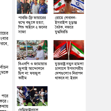
পাবজি-ফ্রি ফায়ারের
রোমে লেবানন-
দ্বন্দ্বে বন্ধুকে হত্যা,
ইসরাইল চূড়ান্ত
শিশু আইনে ২ জনের
বৈঠক, নজরে
সাজা
যুদ্ধবিরতি
ায়ের
রংবার
করবে,
বিএনপি ও জামায়াত
যুক্তরাষ্ট্র নতুন হামলা
্বাচন
জুলাই আন্দোলনে
চালালে উপসাগরীয়
য়ুমকে
ছিল না: ফয়জুল
দেশগুলোও নিরাপদ
করীম
থাকবে না: ইরান
র পরে
 করে।
 কথায়
সেমিফাইনালে