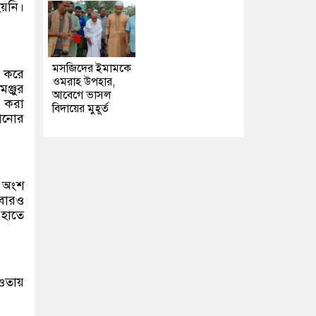
য়নি।
মসজিদের ইমামকে
র করে
ওমরাহ উপহার,
ঞ্জুর
আবেগে ভাসল
দ করা
বিদায়ের মুহূর্ত
ঠানোর
র অংশ
বারও
 হাতে
আওতায়