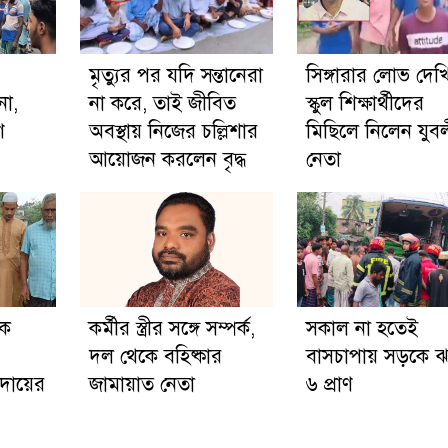
মৃত্যুর পর যদি সন্তানেরা
সিঙ্গারার লোভ দেখ
না,
না করে, তাই জীবিত
স্কুল শিক্ষার্থীদের
ণ
অবস্থায় নিজের চল্লিশার
মিছিলে নিলেন যুব
আয়োজন করলেন বৃদ্ধ
নেতা
কে
কর্মীর স্ত্রীর সঙ্গে সম্পর্ক,
সকাল না হতেই
দল থেকে বহিষ্কার
বাসচাপায় সড়কে 
দায়ের
জামায়াত নেতা
৬ প্রাণ