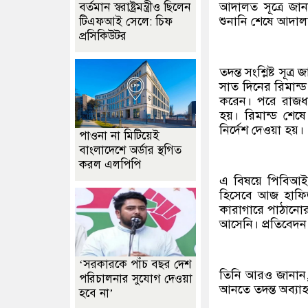
আদালত সূত্রে জ
বর্তমান স্বরাষ্ট্রমন্ত্রীও ছিলেন
শুনানি শেষে আদালত
টিএফআই সেলে: চিফ
প্রসিকিউটর
তদন্ত সংশ্লিষ্ট স
সাত দিনের রিমান্
করেন। পরে রাজধা
হয়। রিমান্ড শেষ
নির্দেশ দেওয়া হয়।
পাওনা না মিটিয়েই
বাংলাদেশে অর্ডার স্থগিত
করল এলপিপি
এ বিষয়ে পিবিআই 
হিসেবে আজ হাফি
কারাগারে পাঠানোর
আসেনি। প্রতিবেদন 
‘সরকারকে পাঁচ বছর দেশ
তিনি আরও জানান, 
পরিচালনার সুযোগ দেওয়া
আনতে তদন্ত অব্যা
হবে না’