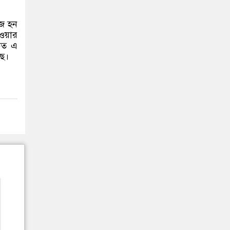
ঁজ হন
াওয়ার
চিত এ
ছে।