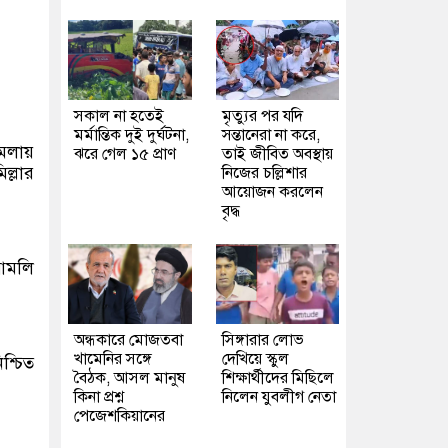
সকাল না হতেই
মৃত্যুর পর যদি
মর্মান্তিক দুই দুর্ঘটনা,
সন্তানেরা না করে,
ামলায়
ঝরে গেল ১৫ প্রাণ
তাই জীবিত অবস্থায়
ল্লার
নিজের চল্লিশার
আয়োজন করলেন
বৃদ্ধ
 আমলি
অন্ধকারে মোজতবা
সিঙ্গারার লোভ
খামেনির সঙ্গে
দেখিয়ে স্কুল
শ্চিত
বৈঠক, আসল মানুষ
শিক্ষার্থীদের মিছিলে
কিনা প্রশ্ন
নিলেন যুবলীগ নেতা
পেজেশকিয়ানের