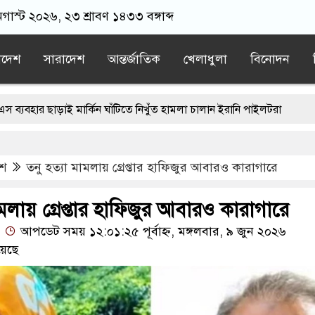
অগাস্ট ২০২৬, ২৩ শ্রাবণ ১৪৩৩ বঙ্গাব্দ
াদেশ
সারাদেশ
আন্তর্জাতিক
খেলাধুলা
বিনোদন
ই মার্কিন ঘাঁটিতে নিখুঁত হামলা চালান ইরানি পাইলটরা
ে বয়ফ্রেন্ডের কাছে পাঠাতেন ইসলামী বিশ্ববিদ্যালয়ের ছাত্রী
েশ
তনু হত্যা মামলায় গ্রেপ্তার হাফিজুর আবারও কারাগারে
হতেই মর্মান্তিক দুই দুর্ঘটনা, ঝরে গেল ১৫ প্রাণ
্ধকারে মোজতবা খামেনির সঙ্গে বৈঠক, আসল মানুষ কিনা প্রশ্ন পেজেশকিয়ানের
ামলায় গ্রেপ্তার হাফিজুর আবারও কারাগারে
আপডেট সময় ১২:০১:২৫ পূর্বাহ্ন, মঙ্গলবার, ৯ জুন ২০২৬
হ উপহার, আবেগে ভাসল বিদায়ের মুহূর্ত
য়েছে