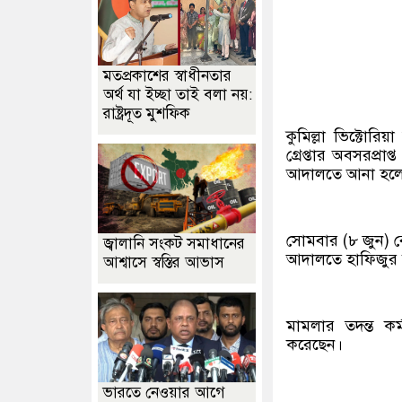
মতপ্রকাশের স্বাধীনতার
অর্থ যা ইচ্ছা তাই বলা নয়:
রাষ্ট্রদূত মুশফিক
কুমিল্লা ভিক্টোর
গ্রেপ্তার অবসরপ্র
আদালতে আনা হলে ব
সোমবার (৮ জুন) বে
জ্বালানি সংকট সমাধানের
আদালতে হাফিজুর 
আশ্বাসে স্বস্তির আভাস
মামলার তদন্ত কর
করেছেন।
ভারতে নেওয়ার আগে