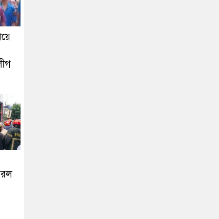
িয়ে
লীগ
ঝরল