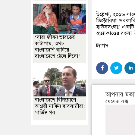
উল্লেখ্য, ২০১৬ সা
ভিক্টোরিয়া সরকার
হাউসসংলগ্ন একটি
হত্যাকাণ্ডের রহস্
‘সারা জীবন ভারতেই
কাটালাম, অথচ
ট্যাগস
বাংলাদেশি বানিয়ে
বাংলাদেশে ঠেলে দিলো’
আপনার মতা
বাংলাদেশে বিনিয়োগে
মেসেজ বক্স
আগ্রহী মার্কিন ব্যবসায়ীরা:
সার্জিও গর