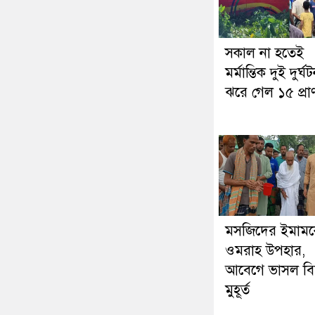
সকাল না হতেই
মর্মান্তিক দুই দুর্ঘট
ঝরে গেল ১৫ প্রা
মসজিদের ইমাম
ওমরাহ উপহার,
আবেগে ভাসল বি
মুহূর্ত