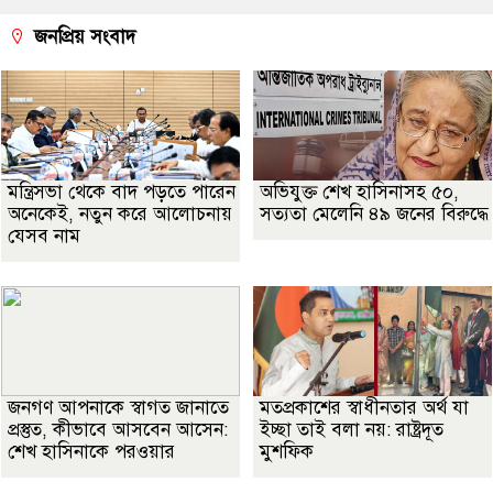
জনপ্রিয় সংবাদ
মন্ত্রিসভা থেকে বাদ পড়তে পারেন
অভিযুক্ত শেখ হাসিনাসহ ৫০,
অনেকেই, নতুন করে আলোচনায়
সত্যতা মেলেনি ৪৯ জনের বিরুদ্ধে
যেসব নাম
জনগণ আপনাকে স্বাগত জানাতে
মতপ্রকাশের স্বাধীনতার অর্থ যা
প্রস্তুত, কীভাবে আসবেন আসেন:
ইচ্ছা তাই বলা নয়: রাষ্ট্রদূত
শেখ হাসিনাকে পরওয়ার
মুশফিক