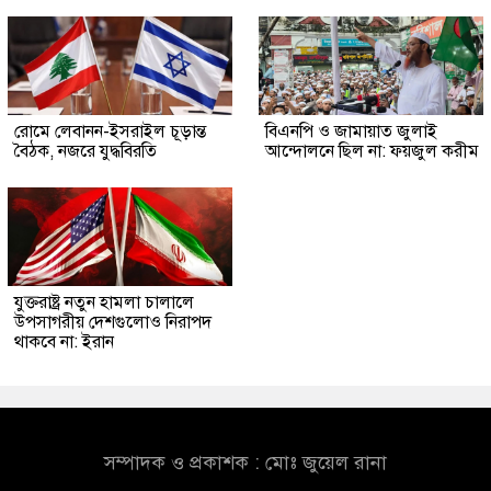
রোমে লেবানন-ইসরাইল চূড়ান্ত
বিএনপি ও জামায়াত জুলাই
বৈঠক, নজরে যুদ্ধবিরতি
আন্দোলনে ছিল না: ফয়জুল করীম
যুক্তরাষ্ট্র নতুন হামলা চালালে
উপসাগরীয় দেশগুলোও নিরাপদ
থাকবে না: ইরান
সম্পাদক ও প্রকাশক : মোঃ জুয়েল রানা