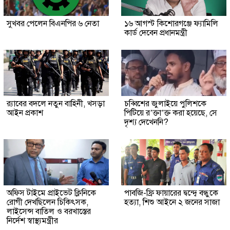
সুখবর পেলেন বিএনপির ৬ নেতা
১৬ আগস্ট কিশোরগঞ্জে ফ্যামিলি
কার্ড দেবেন প্রধানমন্ত্রী
র‍্যাবের বদলে নতুন বাহিনী, খসড়া
চব্বিশের জুলাইয়ে পুলিশকে
আইন প্রকাশ
পিটিয়ে র’ক্তা’ক্ত করা হয়েছে, সে
দৃশ্য দেখেননি?
অফিস টাইমে প্রাইভেট ক্লিনিকে
পাবজি-ফ্রি ফায়ারের দ্বন্দ্বে বন্ধুকে
রোগী দেখছিলেন চিকিৎসক,
হত্যা, শিশু আইনে ২ জনের সাজা
লাইসেন্স বাতিল ও বরখাস্তের
নির্দেশ স্বাস্থ্যমন্ত্রীর