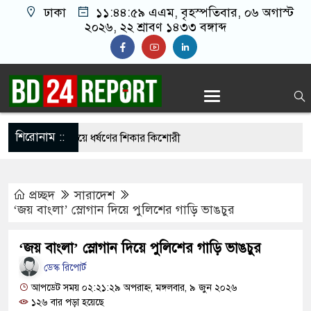
ঢাকা
১১:৪৫:০০ এএম
, বৃহস্পতিবার, ০৬ অগাস্ট
২০২৬, ২২ শ্রাবণ ১৪৩৩ বঙ্গাব্দ
শিরোনাম ::
ে দেখা করতে গিয়ে ধর্ষণের শিকার কিশোরী
ন বিএনপির ৬ নেতা
প্রচ্ছদ
সারাদেশ
োরগঞ্জে ফ্যামিলি কার্ড দেবেন প্রধানমন্ত্রী
‘জয় বাংলা’ স্লোগান দিয়ে পুলিশের গাড়ি ভাঙচুর
ে নতুন বাহিনী, খসড়া আইন প্রকাশ
‘জয় বাংলা’ স্লোগান দিয়ে পুলিশের গাড়ি ভাঙচুর
াইয়ে পুলিশকে পিটিয়ে র’ক্তা’ক্ত করা হয়েছে, সে দৃশ্য
ডেস্ক রিপোর্ট
আপডেট সময় ০২:২১:২৯ অপরাহ্ন, মঙ্গলবার, ৯ জুন ২০২৬
১২৬ বার পড়া হয়েছে