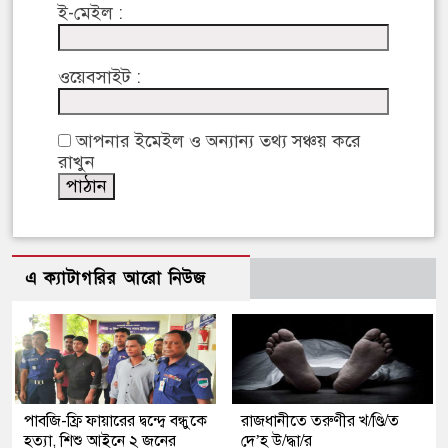
ই-মেইল :
ওয়েবসাইট :
আপনার ইমেইল ও অন্যান্য তথ্য সঞ্চয় করে
রাখুন
এ ক্যাটাগরির আরো নিউজ
পাবজি-ফ্রি ফায়ারের দ্বন্দ্বে বন্ধুকে
রাজধানীতে তরুণীর খ/ণ্ডি/ত
হত্যা, শিশু আইনে ২ জনের
দে’হ উ/দ্ধা/র