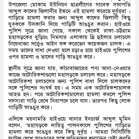
উপজেলা মোকাম ইউনিয়ন ছাত্রলীগের সাবেক সভাপতি
আব্দুল কাদের জিলানীর ইন্ধনে এই হামলা করেছে দুর্বৃত্তরা
।
গাড়িতে হামলা করার জন্য আব্দুল কাদের জিলানী কিছু
যুবককে উসকানি দিয়ে গাড়িটি ভাঙচুর করান। হাইওয়ে
পুলিশ সূত্রে জানা গেছে
,
সকাল থেকেই ঢাকা
–
চট্টগ্রাম
মহাসড়কের বুড়িচং নিমসার এলাকায় থ্রি হুইলার চলাচলে
নিষেধাজ্ঞা সত্ত্বেও আইন ভঙ্গ করেছেন কয়েকজন চালক। এ
সময় তাদের বাধা দেওয়া হলে চড়াও হয়ে হাইওয়ে পুলিশের
ওপর হামলা ও তাদের গাড়ি ভাঙচুর করে।
স্থানীয় সূত্রে জানা যায়
,
কাঁচাবাজারের পণ্য আনা
–
নেওয়ার
কাজে অটোরিকশাগুলো মহাসড়কে চলাচল করে। মহাসড়কে
অটোরিকশা চলাচলের জন্য পুলিশ বাধা দিলে চালকদের
সঙ্গে পুলিশের সংঘর্ষ হয়। এ সময় এক অটোরিকশাচালক
আহত হন। পরে অটোরিকশাচালেরা হামলা করলে পুলিশ
সদস্যরা গাড়ি রেখে নিরাপদে চলে যান। তারপর কিছু লোক
গাড়িটি ভাঙচুর করে।
এদিকে ময়নামতি হাইওয়ে থানার ইনচার্জ আব্দুল মুমিন
বলেন
, ‘
মহাসড়কে দায়িত্ব পালনকালে পুলিশের গাড়িতে
হামলা করে ভাঙচুর করে কিছু দুর্বৃত্ত
।
আমরা সিসিটিভি
ফুটেজ দেখে ভাঙচুরের সঙ্গে জড়িতদের শনাক্তের চেষ্টা করছি