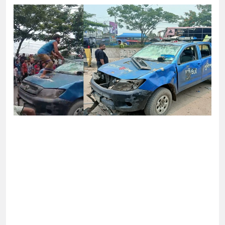
প্রাইভেট ক্লিনিকে রোগী দেখছিলেন চিকিৎসক,
বরখাস্তের নির্দেশ স্বাস্থ্যমন্ত্রীর
য়ারের দ্বন্দ্বে বন্ধুকে হত্যা, শিশু আইনে ২ জনের সাজা
-ইসরাইল চূড়ান্ত বৈঠক, নজরে যুদ্ধবিরতি
ামায়াত জুলাই আন্দোলনে ছিল না: ফয়জুল করীম
র নতুন হামলা চালালে উপসাগরীয় দেশগুলোও নিরাপদ থাকবে