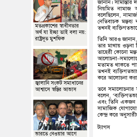
জানান। সামান্তার দ
নিয়মিত নামাজ আ
বলেছিলেন
,
নামাজ
নেতিবাচক মন্তব্
মতপ্রকাশের স্বাধীনতার
তখনই ব্যক্তিগতভ
অর্থ যা ইচ্ছা তাই বলা নয়:
রাষ্ট্রদূত মুশফিক
তিনি আরও জানান
তার মাথায় ওড়না
তাহেরী কোনো মন্ত
আলোচনা
–
সমালোচন
মতামত থাকতে পারে।
তখনই ব্যক্তিগতভ
করে আলোচনা করার 
জ্বালানি সংকট সমাধানের
তবে সমালোচনার মধ
আশ্বাসে স্বস্তির আভাস
বলেন
, ‘
ব্যক্তিগত
এবং তিনি একজন 
সামাজিক যোগাযোগম
কেন্দ্র করে অনুসারী
ট্যাগস
ভারতে নেওয়ার আগে