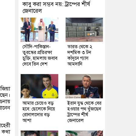
কাবু করা সম্ভব নয়: ট্রাম্পের শীর্ষ
জেনারেল
সৌদি-পাকিস্তান-
ভারত থেকে ২
তুরস্কের প্রতিরক্ষা
দশমিক ৩ টন
চুক্তি, হামলায় জবাব
কাঁদুনে গ্যাস
দেবে তিন দেশ
আমদানি
জিয়া
েছেন।
নায়
আমার চেয়েও বড়
ইরান যুদ্ধ থেকে বের
োনেন
হবে: ছেলেকে নিয়ে
হওয়ার পথ খুঁজছেন
রোনালদোর বড়
ট্রাম্পের শীর্ষ
আশা
জেনারেল
াহেরী
র কথা