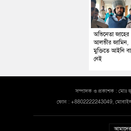
অভিনেতা জাহের
আলভীর জামিন,
মুক্তিতে আইনি বা
নেই
সম্পাদক ও প্রকাশক : মোঃ জ
ফোন : +8802222243049, মোবাই
আমাদের 