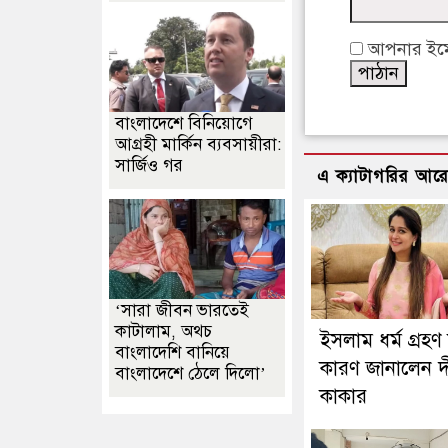
আপনার ইমেইল
বাংলাদেশে বিনিয়োগে
আগ্রহী মার্কিন ব্যবসায়ীরা:
সার্জিও গর
এ ক্যাটাগরির আর
‘সারা জীবন ভারতেই
কাটালাম, অথচ
ইসলাম ধর্ম গ্রহণ
বাংলাদেশি বানিয়ে
কারণ জানালেন দ
বাংলাদেশে ঠেলে দিলো’
কাকার