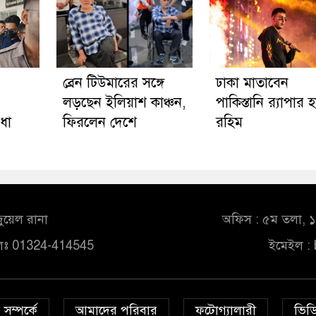
ব্রেন টিউমারের সঙ্গে
ঢাকা মাতাবেন
লড়ছেন ইলিয়াশ কাঞ্চন,
পাকিস্তানি র‍্যাপার 
ধা
ফিরলেন দেশে
রহিম
ুয়েল রানা
অফিস : ৫ম তলা, ১০
লঃ 01324-414545
ইমেইল :
সম্পর্কে
আমাদের পরিবার
ফটোগ্যালারী
ভিডি