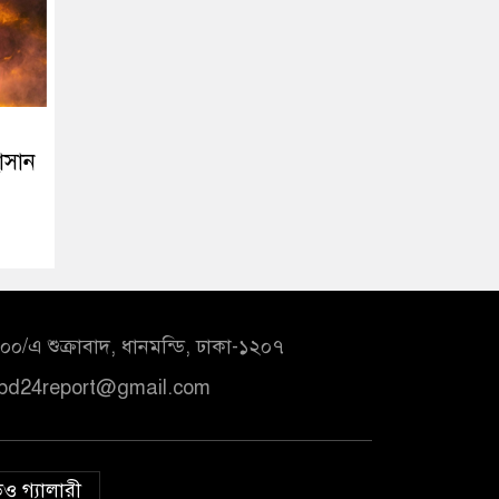
হাসান
০/এ শুক্রাবাদ, ধানমন্ডি, ঢাকা-১২০৭
bd24report@gmail.com
ও গ্যালারী