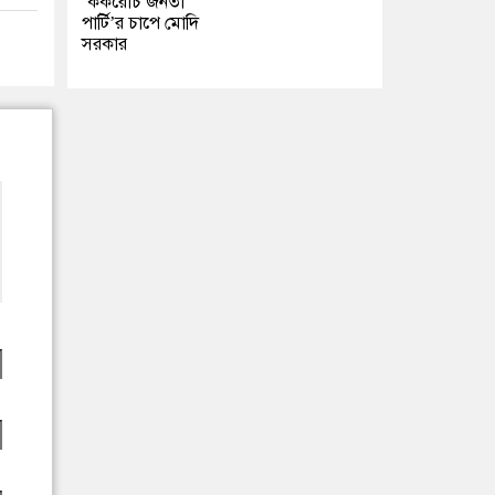
‘ককরোচ জনতা
পার্টি’র চাপে মোদি
সরকার