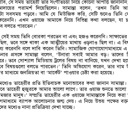
াবি
,
সে সময় তাহেরী তার সংগীতচর্চা নিয়ে কোনো আপত্তি জানাননি
দায়ের পরামর্শ দিয়েছিলেন। সামান্তা বলেন
, ‘
তখন তিনি আ
টা সবসময় পড়বে। আমি যে মিউজিক করি
,
সেটি শুনেও তিনি 
য করেননি। এখন ওয়াজে আমাকে নিয়ে বিভিন্ন কথা বলছেন
,
যা 
াবে বলতে পারতেন।
’
,
সেই সময় তিনি বোরকা পরতেন না এবং হজও করেননি। সাক্ষাতের
 ছিল
,
তবে সঙ্গে থাকা এক আত্মীয়ের মাথায় ওড়নাও ছিল না। এ বি
ব্য করেননি বলে দাবি করেন তিনি। সামাজিক যোগাযোগমাধ্যমে এ 
ার প্রসঙ্গে সামান্তা বলেন
, ‘
উনারা সবাই আমার বড়। তাদের ন
 তবে সোশ্যাল মিডিয়ায় ট্রলের বিষয় না বানিয়ে
,
যখন দেখা হয
াবে বিষয়গুলো বলতে পারতেন।
’
তিনি অভিযোগ করেন
,
তার নাম উ
মাধ্যমে জনপ্রিয়তা বা
‘
মার্কেট
’
পাওয়ার চেষ্টা করা হয়েছে।
্যেও তাহেরীর প্রতি ইতিবাচক মনোভাবের কথা জানান সামান্তা।
ভাবে তাহেরী হুজুরকে আমার ভালো লাগে। তার ওয়াজ শুনতে ভালো
মজার মানুষ।
’
সম্প্রতি তাহেরীর এক ওয়াজে সামান্তাকে নিয়ে করা মন
াধ্যমে ব্যাপক আলোচনার জন্ম দেয়। এ নিয়ে উভয় পক্ষের বক্ত
দের মধ্যেও নানা প্রতিক্রিয়া দেখা যাচ্ছে।