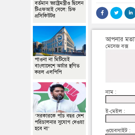
বর্তমান স্বরাষ্ট্রমন্ত্রীও ছিলেন
টিএফআই সেলে: চিফ
প্রসিকিউটর
আপনার মতা
মেসেজ বক্স
পাওনা না মিটিয়েই
বাংলাদেশে অর্ডার স্থগিত
করল এলপিপি
নাম :
ই-মেইল :
‘সরকারকে পাঁচ বছর দেশ
পরিচালনার সুযোগ দেওয়া
হবে না’
ওয়েবসাইট :