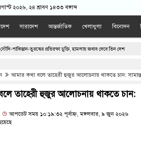
গাস্ট ২০২৬, ২৪ শ্রাবণ ১৪৩৩ বঙ্গাব্দ
াদেশ
সারাদেশ
আন্তর্জাতিক
খেলাধুলা
বিনোদন
তান-তুরস্কের প্রতিরক্ষা চুক্তি, হামলায় জবাব দেবে তিন দেশ
য়ে রোনালদোর বড় আশা
ইরান যুদ্ধ থেকে বের হওয়ার পথ খুঁজছেন ট্রাম্পের 
ন
আমার কথা বলে তাহেরী হুজুর আলোচনায় থাকতে চান: সামান্ত
দর অবরোধ তুলে নেবে যুক্তরাষ্ট্র
র্টি’র চা/পে মোদি সরকার
‘ককরোচ জনতা পার্টি’র চাপে মোদি সরকার
লে তাহেরী হুজুর আলোচনায় থাকতে চান:
আপডেট সময় ১০:১৯:৩২ পূর্বাহ্ন, মঙ্গলবার, ৯ জুন ২০২৬
হয়েছে