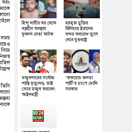
;
বরং
মাকে
কোনো
চাইলে
হিন্দু নারীর ঘর থেকে
হরমুজ চুক্তির
বস্ত্রহীন অবস্থায়
বিনিময়ে ইরানের
যুবদল নেতা আটক
বন্দর অবরোধ তুলে
 সময়
নেবে যুক্তরাষ্ট্র
ষয়েও
নিয়ে
িজস্ব
়েছিল
ল্লেখ
মজুদদারের সর্বোচ্চ
‘ককরোচ জনতা
শাস্তি মৃত্যুদণ্ড, তাই
পার্টি’র চা/পে মোদি
 তিনি
ভেবে মজুদ করবেন:
সরকার
 লাগে
আইনমন্ত্রী
্তব্য
ব্যকে