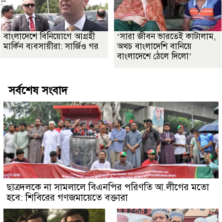
বাংলাদেশে বিনিয়োগে আগ্রহী
‘সারা জীবন ভারতেই কাটালাম,
মার্কিন ব্যবসায়ীরা: সার্জিও গর
অথচ বাংলাদেশি বানিয়ে
বাংলাদেশে ঠেলে দিলো’
সর্বশেষ সংবাদ
ছাত্রদলকে না সামলালে বিএনপির পরিণতি আ.লীগের মতো
হবে: শিবিরের গণজমায়েতে বক্তারা