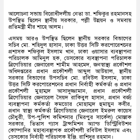
আলোচনা সভায় বিরোধীদলীয় নেতা ডা. শফিকুর রহমানসহ
উপস্থিত ছিলেন স্থানীয় সরকার, পল্লী উন্নয়ন ও সমবায়
প্রতিমন্ত্রী মীর শাহে আলম।
এসময় আরও উপস্থিত ছিলেন স্থানীয় সরকার বিভাগের
সচিব মো. শহিদুল হাসান, ঢাকা উত্তর সিটি করপোরেশনের
প্রশাসক শফিকুল ইসলাম খান, ঢাকা ওয়াসার ব্যবস্থাপনা
পরিচালক আমিনুল হক, ডেসকোর ব্যবস্থাপনা পরিচালক
ব্রিগেডিয়ার জেনারেল শামীম আহমেদ, জনস্বাস্থ্য প্রকৌশল
অধিদপ্তরের প্রধান প্রকৌশলী আব্দুল আউয়াল, স্থানীয়
সরকার বিভাগের উপসচিব মো. রবিউল ইসলাম, ঢাকা
উত্তর সিটি করপোরেশনের প্রধান নির্বাহী কর্মকর্তা ও প্রধান
প্রকৌশলী মুহাম্মদ আসাদুজ্জামান, প্রধান প্রকৌশলী
ব্রিগেডিয়ার জেনারেল সৈয়দ রাকিবুল হাসান, প্রধান বর্জ্য
ব্যবস্থাপনা কর্মকর্তা কমডোর মোহাম্মদ হুমায়ুন কবীর,
প্রধান স্বাস্থ্য কর্মকর্তা ব্রিগেডিয়ার জেনারেল ইমরুল কায়েস
চৌধুরী, উপ-পুলিশ কমিশনার (মিরপুর সার্কেল) মোস্তাক
সরকার, তিতাস গ্যাস ট্রান্সমিশন অ্যান্ড ডিস্ট্রিবিউশন
কোম্পানির মহাব্যবস্থাপক প্রকৌশলী রবিউল ইসলাম এবং
ডেসকোর নির্বাহী পরিচালক ইঞ্জি. রাশিদুর রহমান।