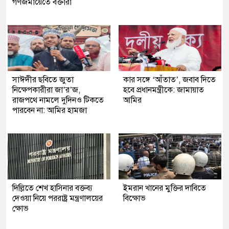
গণজমায়েতে বক্তারা
সাঈদীর ছবিতে জুতা
কার সঙ্গে ‘আঁতাত’, জবাব দিতে
নিক্ষেপকারীরা জা’র’জ,
হবে প্রধানমন্ত্রীকে: জামায়াত
রাজপথে নামলে দুদিনও টিকতে
আমির
পারবেন না: আমির হামজা
দিল্লিতে শেখ হাসিনার বক্তব্য
ইমরান খানের মুক্তির দাবিতে
দেওয়া নিয়ে পররাষ্ট্র মন্ত্রণালয়ের
বিক্ষোভ
ক্ষোভ