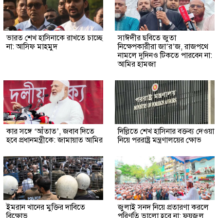
ভারত শেখ হাসিনাকে রাখতে চাচ্ছে
সাঈদীর ছবিতে জুতা
না: আসিফ মাহমুদ
নিক্ষেপকারীরা জা’র’জ, রাজপথে
নামলে দুদিনও টিকতে পারবেন না:
আমির হামজা
কার সঙ্গে ‘আঁতাত’, জবাব দিতে
দিল্লিতে শেখ হাসিনার বক্তব্য দেওয়া
হবে প্রধানমন্ত্রীকে: জামায়াত আমির
নিয়ে পররাষ্ট্র মন্ত্রণালয়ের ক্ষোভ
ইমরান খানের মুক্তির দাবিতে
জুলাই সনদ নিয়ে প্রতারণা করলে
বিক্ষোভ
পরিণতি ভালো হবে না: ফয়জুল