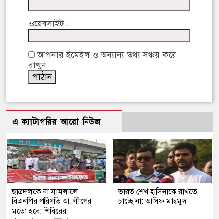
ওয়েবসাইট :
আপনার ইমেইল ও অন্যান্য তথ্য সঞ্চয় করে
রাখুন
এ ক্যাটাগরির আরো নিউজ
ছাত্রদলকে না সামলালে
ভারত শেখ হাসিনাকে রাখতে
বিএনপির পরিণতি আ.লীগের
চাচ্ছে না: আসিফ মাহমুদ
মতো হবে: শিবিরের