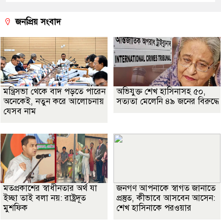
জনপ্রিয় সংবাদ
মন্ত্রিসভা থেকে বাদ পড়তে পারেন
অভিযুক্ত শেখ হাসিনাসহ ৫০,
অনেকেই, নতুন করে আলোচনায়
সত্যতা মেলেনি ৪৯ জনের বিরুদ্ধে
যেসব নাম
মতপ্রকাশের স্বাধীনতার অর্থ যা
জনগণ আপনাকে স্বাগত জানাতে
ইচ্ছা তাই বলা নয়: রাষ্ট্রদূত
প্রস্তুত, কীভাবে আসবেন আসেন:
মুশফিক
শেখ হাসিনাকে পরওয়ার