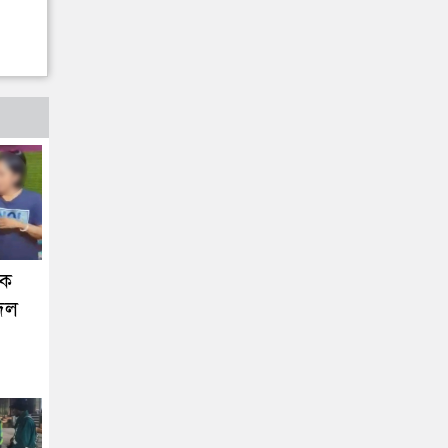
কে
বদল