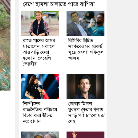
দেশে হামলা চালাতে পারে রাশিয়া
রাতে গানের আসর
বিসিবির উচিত
মাতালেন, সকালে
সাকিবের সব রেকর্ড
আর বাড়ি ফেরা
মুছে ফেলা: শফিকুল
হলো না পেহেলি
আলম
ভৈরবীর
শিল্পীদের
ডোবায় মিলল
রাজনৈতিক পরিচয়ে
যুবদল নেতার গলায়
বিচার করা উচিত
দ’ড়ি প্যাঁ’চা’নো মর/
নয়: হাসান
দেহ