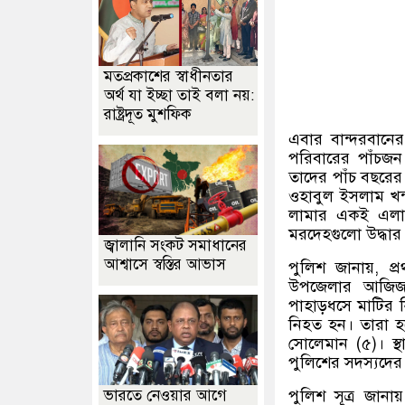
মতপ্রকাশের স্বাধীনতার
অর্থ যা ইচ্ছা তাই বলা নয়:
রাষ্ট্রদূত মুশফিক
এবার বান্দরবানে
পরিবারের পাঁচজন 
তাদের পাঁচ বছরের 
ওহাবুল ইসলাম খন্
লামার একই এলাকা
মরদেহগুলো উদ্ধার 
জ্বালানি সংকট সমাধানের
আশ্বাসে স্বস্তির আভাস
পুলিশ জানায়
,
প্
উপজেলার আজিজন
পাহাড়ধসে মাটির 
নিহত হন। তারা 
সোলেমান
(
৫
)
।
স
পুলিশের সদস্যদের 
ভারতে নেওয়ার আগে
পুলিশ সূত্র জানায়