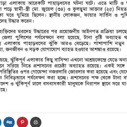
পাড়া এলাকায় আরেকটি পাহাড়ধসের ঘটনা ঘটে। এতে মাটি ও 
 পড়ে স্বামী
–
স্ত্রী মো
.
জুয়েল
(
৩৪
)
ও কুলছুমা আক্তার
(
২৫
)
নিহত
 ঘরে ঘুমিয়ে ছিলেন। স্থানীয় লোকজন
,
ফায়ার সার্ভিস ও পু
দেহ উদ্ধার করেন।
্যক্তিদের মরদেহ উদ্ধারের পর প্রয়োজনীয় আইনগত প্রক্রিয়া চলছ
 জেলা পুলিশের পর্যবেক্ষণে বলা হয়েছে
,
টানা বৃষ্টি অব্যাহত থ
ন্ন এলাকায় পাহাড়ধসের ঝুঁকি আরও বেড়েছে। পাশাপাশি নতুন
়া
,
জনজীবন ও সড়ক যোগাযোগ ব্যাহত হওয়ার আশঙ্কাও রয়েছে।
়েছে
,
ঝুঁকিপূর্ণ এলাকার কিছু বাসিন্দা এখনো আশ্রয়কেন্দ্রে যেতে অনা
নে সরিয়ে নিতে প্রশাসনের প্রচেষ্টা অব্যাহত রয়েছে। একই সঙ্গে
পরিস্থিতির ওপর গোয়েন্দা নজরদারি জোরদার করা হয়েছে এবং য
তন নিবিড়ভাবে পর্যবেক্ষণ করা হচ্ছে। প্রশাসনের পক্ষ থেকে টানা বর
দদেশ ও ঝুঁকিপূর্ণ ঢালে বসবাসকারী মানুষকে নিরাপদ স্থানে সরে যা
েছে।