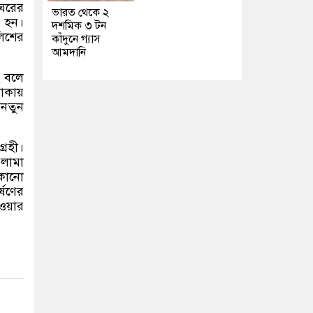
ঘরের
ভারত থেকে ২
 হন।
দশমিক ৩ টন
লিশের
কাঁদুনে গ্যাস
আমদানি
ে বলে
াকায়
 নতুন
গ্রহী।
 লামা
েকোনো
্ষণের
ওয়ার