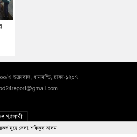
য়
০/এ শুক্রাবাদ, ধানমন্ডি, ঢাকা-১২০৭
bd24report@gmail.com
ও গ্যালারী
লা: শফিকুল আলম