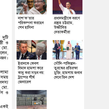
নাশ’ক’তার
প্রধানমন্ত্রীকে বরণে
পরিকল্পনা করছেন
প্রস্তুত চট্টগ্রাম,
শেখ হাসিনা
উজ্জীবিত
নেতাকর্মীরা
 দুটি
স্ত্রী ও
ার মো
.
বলেন
,
ঁচজন।
ইরানকে কেবল
সৌদি-পাকিস্তান-
বিমান হামলা করে
তুরস্কের প্রতিরক্ষা
লামা
কাবু করা সম্ভব নয়:
চুক্তি, হামলায় জবাব
সময়
ট্রাম্পের শীর্ষ
দেবে তিন দেশ
জেনারেল
সদস্য
ে মো
.
ভিস ও
 একই