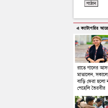
এ ক্যাটাগরির আর
রাতে গানের আস
মাতালেন, সকাল
বাড়ি ফেরা হলো 
পেহেলি ভৈরবীর