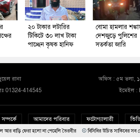
ার
২০ টাকার লটারির
বোমা হামলার শঙ্কা
ক্ষের
টিকিটে ৩০ লাখ টাকা
দেশজুড়ে পুলিশের
পাচ্ছেন কৃষক হানিফ
সতর্কতা জারি
ুয়েল রানা
অফিস : ৫ম তলা, ১০
লঃ 01324-414545
ইমেইল :
সম্পর্কে
আমাদের পরিবার
ফটোগ্যালারী
ভিডি
 হলো না পেহেলি ভৈরবীর
বিসিবির উচিত সাকিবের সব রেকর্ড মুছে ফে