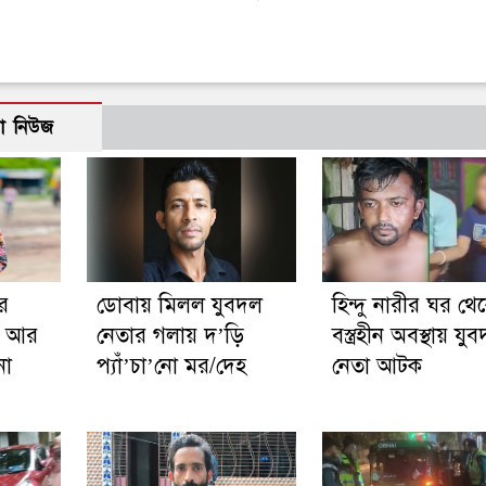
ো নিউজ
র
ডোবায় মিলল যুবদল
হিন্দু নারীর ঘর থে
ে আর
নেতার গলায় দ’ড়ি
বস্ত্রহীন অবস্থায় যু
না
প্যাঁ’চা’নো মর/দেহ
নেতা আটক