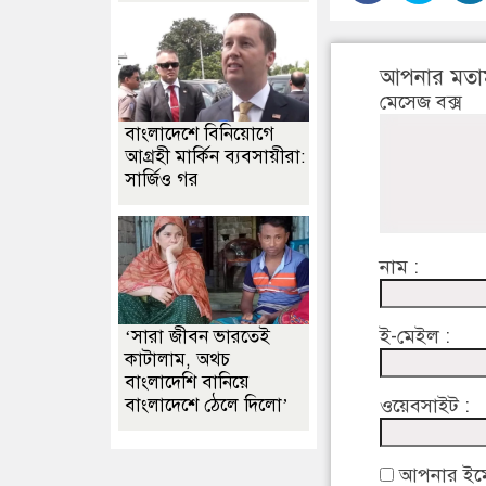
আপনার মতা
মেসেজ বক্স
বাংলাদেশে বিনিয়োগে
আগ্রহী মার্কিন ব্যবসায়ীরা:
সার্জিও গর
নাম :
ই-মেইল :
‘সারা জীবন ভারতেই
কাটালাম, অথচ
বাংলাদেশি বানিয়ে
বাংলাদেশে ঠেলে দিলো’
ওয়েবসাইট :
আপনার ইমেইল