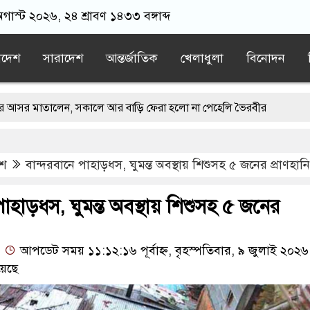
গাস্ট ২০২৬, ২৪ শ্রাবণ ১৪৩৩ বঙ্গাব্দ
াদেশ
সারাদেশ
আন্তর্জাতিক
খেলাধুলা
বিনোদন
েন, সকালে আর বাড়ি ফেরা হলো না পেহেলি ভৈরবীর
 বিচার করা উচিত নয়: হাসান
েশ
বান্দরবানে পাহাড়ধস, ঘুমন্ত অবস্থায় শিশুসহ ৫ জনের প্রাণহানি
েখ হাসিনা
প্রধানমন্ত্রীকে বরণে প্রস্তুত চট্টগ্রাম, উজ্জীবিত নেতাকর্মীরা
তুরস্কের প্রতিরক্ষা চুক্তি, হামলায় জবাব দেবে তিন দেশ
াহাড়ধস, ঘুমন্ত অবস্থায় শিশুসহ ৫ জনের
আপডেট সময় ১১:১২:১৬ পূর্বাহ্ন, বৃহস্পতিবার, ৯ জুলাই ২০২৬
য়েছে