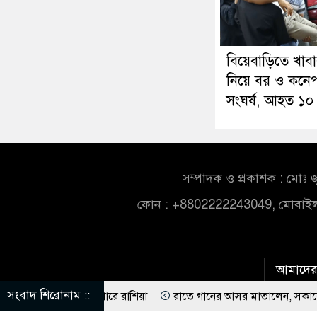
বিয়েবাড়িতে খাব
নিয়ে বর ও কনেপ
সংঘর্ষ, আহত ১০
সম্পাদক ও প্রকাশক : মোঃ জ
ফোন : +8802222243049, মোবাই
আমাদের 
সংবাদ শিরোনাম ::
চালাতে পারে রাশিয়া
রাতে গানের আসর মাতালেন, সকালে আর বাড়ি ফেরা