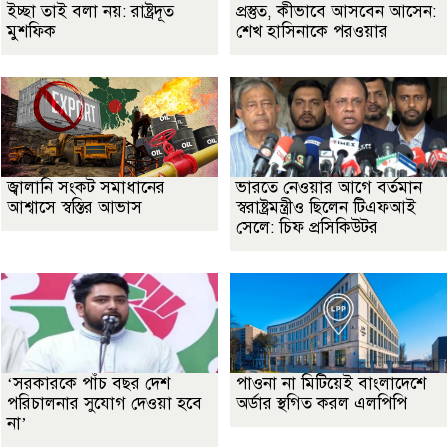
ইচ্ছা তাই বলা নয়: রাষ্ট্রদূত
প্রস্তুত, কীভাবে আসবেন আসেন:
মুশফিক
শেখ হাসিনাকে পরওয়ার
জ্বালানি সংকট সমাধানের
ভারতে নেওয়ার আগে বর্তমান
আশ্বাসে স্বস্তির আভাস
স্বরাষ্ট্রমন্ত্রীও ছিলেন টিএফআই
সেলে: চিফ প্রসিকিউটর
‘সরকারকে পাঁচ বছর দেশ
পাওনা না মিটিয়েই বাংলাদেশে
পরিচালনার সুযোগ দেওয়া হবে
অর্ডার স্থগিত করল এলপিপি
না’