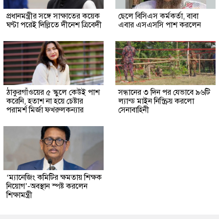
প্রধানমন্ত্রীর সঙ্গে সাক্ষাতের কয়েক
ছেলে বিসিএস কর্মকর্তা, বাবা
ঘণ্টা পরেই দিল্লিতে দীনেশ ত্রিবেদী
এবার এসএসসি পাশ করলেন
ঠাকুরগাঁওয়ের ৫ স্কুলে কেউই পাশ
সন্ধানের ৩ দিন পর যেভাবে ৯৬টি
করেনি, হতাশ না হয়ে চেষ্টার
ল্যান্ড মাইন নিস্ক্রিয় করলো
পরামর্শ মির্জা ফখরুলকন্যার
সেনাবাহিনী
‘ম্যানেজিং কমিটির ক্ষমতায় শিক্ষক
নিয়োগ’-অবস্থান স্পষ্ট করলেন
শিক্ষামন্ত্রী