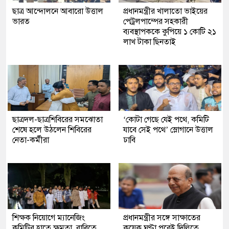
ছাত্র আন্দোলনে আবারো উত্তাল
প্রধানমন্ত্রীর খালাতো ভাইয়ের
ভারত
পেট্রলপাম্পের সহকারী
ব্যবস্থাপককে কুপিয়ে ১ কোটি ২১
লাখ টাকা ছিনতাই
ছাত্রদল-ছাত্রশিবিরের সমঝোতা
‘কোটা গেছে যেই পথে, কমিটি
শেষে হলে উঠলেন শিবিরের
যাবে সেই পথে’ স্লোগানে উত্তাল
নেতা-কর্মীরা
ঢাবি
শিক্ষক নিয়োগে ম্যানেজিং
প্রধানমন্ত্রীর সঙ্গে সাক্ষাতের
কমিটির হাতে ক্ষমতা, রাবিতে
কয়েক ঘণ্টা পরেই দিল্লিতে