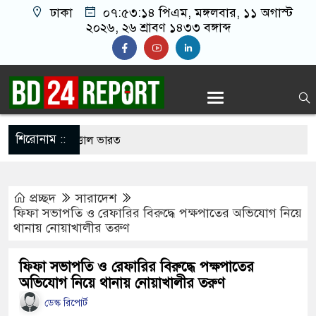
ঢাকা
০৭:৫৩:১৫ পিএম
, মঙ্গলবার, ১১ অগাস্ট
২০২৬, ২৬ শ্রাবণ ১৪৩৩ বঙ্গাব্দ
শিরোনাম ::
োলনে আবারো উত্তাল ভারত
ীর খালাতো ভাইয়ের পেট্রলপাম্পের সহকারী ব্যবস্থাপককে
প্রচ্ছদ
সারাদেশ
 ২১ লাখ টাকা ছিনতাই
ফিফা সভাপতি ও রেফারির বিরুদ্ধে পক্ষপাতের অভিযোগ নিয়ে
থানায় নোয়াখালীর তরুণ
ত্রশিবিরের সমঝোতা শেষে হলে উঠলেন শিবিরের নেতা-
ফিফা সভাপতি ও রেফারির বিরুদ্ধে পক্ষপাতের
অভিযোগ নিয়ে থানায় নোয়াখালীর তরুণ
যেই পথে, কমিটি যাবে সেই পথে’ স্লোগানে উত্তাল ঢাবি
ডেস্ক রিপোর্ট