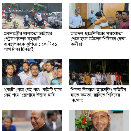
প্রধানমন্ত্রীর খালাতো ভাইয়ের
ছাত্রদল-ছাত্রশিবিরের সমঝোতা
পেট্রলপাম্পের সহকারী
শেষে হলে উঠলেন শিবিরের নেতা-
ব্যবস্থাপককে কুপিয়ে ১ কোটি ২১
কর্মীরা
লাখ টাকা ছিনতাই
‘কোটা গেছে যেই পথে, কমিটি যাবে
শিক্ষক নিয়োগে ম্যানেজিং কমিটির
সেই পথে’ স্লোগানে উত্তাল ঢাবি
হাতে ক্ষমতা, রাবিতে শিবিরের
বিক্ষোভ