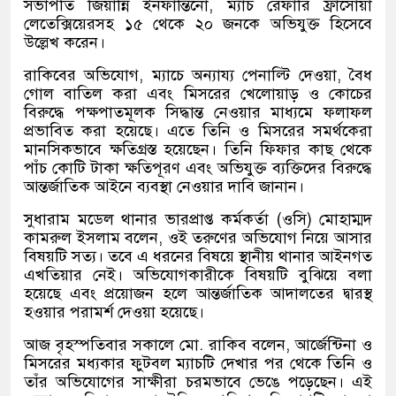
সভাপতি জিয়ান্নি ইনফান্তিনো
,
ম্যাচ রেফারি ফ্রাঁসোয়া
লেতেক্সিয়েরসহ ১৫ থেকে ২০ জনকে অভিযুক্ত হিসেবে
উল্লেখ করেন।
রাকিবের অভিযোগ
,
ম্যাচে অন্যায্য পেনাল্টি দেওয়া
,
বৈধ
গোল বাতিল করা এবং মিসরের খেলোয়াড় ও কোচের
বিরুদ্ধে পক্ষপাতমূলক সিদ্ধান্ত নেওয়ার মাধ্যমে ফলাফল
প্রভাবিত করা হয়েছে। এতে তিনি ও মিসরের সমর্থকেরা
মানসিকভাবে ক্ষতিগ্রস্ত হয়েছেন। তিনি ফিফার কাছ থেকে
পাঁচ কোটি টাকা ক্ষতিপূরণ এবং অভিযুক্ত ব্যক্তিদের বিরুদ্ধে
আন্তর্জাতিক আইনে ব্যবস্থা নেওয়ার দাবি জানান।
সুধারাম মডেল থানার ভারপ্রাপ্ত কর্মকর্তা
(
ওসি
)
মোহাম্মদ
কামরুল ইসলাম বলেন
,
ওই তরুণের অভিযোগ নিয়ে আসার
বিষয়টি সত্য। তবে এ ধরনের বিষয়ে স্থানীয় থানার আইনগত
এখতিয়ার নেই। অভিযোগকারীকে বিষয়টি বুঝিয়ে বলা
হয়েছে এবং প্রয়োজন হলে আন্তর্জাতিক আদালতের দ্বারস্থ
হওয়ার পরামর্শ দেওয়া হয়েছে।
আজ বৃহস্পতিবার সকালে মো
.
রাকিব বলেন
,
আর্জেন্টিনা ও
মিসরের মধ্যকার ফুটবল ম্যাচটি দেখার পর থেকে তিনি ও
তাঁর অভিযোগের সাক্ষীরা চরমভাবে ভেঙে পড়েছেন। এই