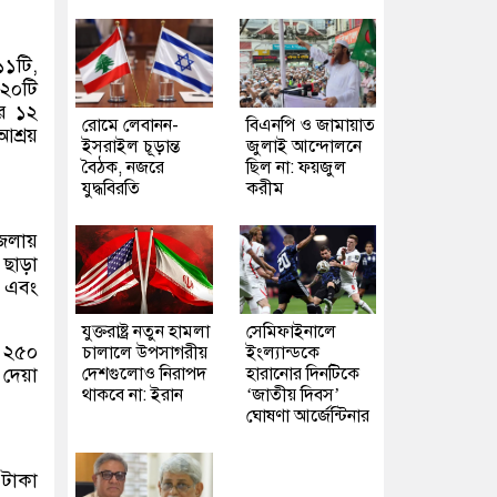
১১টি,
২২০টি
রে ১২
রোমে লেবানন-
বিএনপি ও জামায়াত
আশ্রয়
ইসরাইল চূড়ান্ত
জুলাই আন্দোলনে
বৈঠক, নজরে
ছিল না: ফয়জুল
যুদ্ধবিরতি
করীম
জেলায়
 ছাড়া
া এবং
যুক্তরাষ্ট্র নতুন হামলা
সেমিফাইনালে
য ২৫০
চালালে উপসাগরীয়
ইংল্যান্ডকে
 দেয়া
দেশগুলোও নিরাপদ
হারানোর দিনটিকে
থাকবে না: ইরান
‘জাতীয় দিবস’
ঘোষণা আর্জেন্টিনার
 টাকা