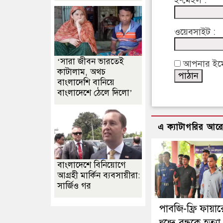
ই-মেইল :
ওয়েবসাইট :
‘সারা জীবন ভারতেই
আপনার ইমেইল
কাটালাম, অথচ
বাংলাদেশি বানিয়ে
বাংলাদেশে ঠেলে দিলো’
এ ক্যাটাগরির আর
বাংলাদেশে বিনিয়োগে
আগ্রহী মার্কিন ব্যবসায়ীরা:
সার্জিও গর
পাবজি-ফ্রি ফায়া
দ্বন্দ্বে বন্ধুকে হত্য