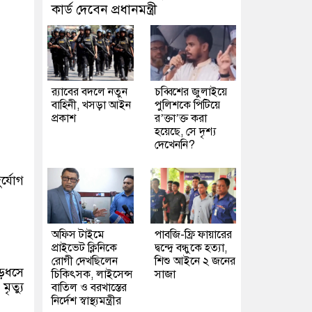
কার্ড দেবেন প্রধানমন্ত্রী
র‍্যাবের বদলে নতুন
চব্বিশের জুলাইয়ে
বাহিনী, খসড়া আইন
পুলিশকে পিটিয়ে
প্রকাশ
র’ক্তা’ক্ত করা
হয়েছে, সে দৃশ্য
দেখেননি?
্যোগ
অফিস টাইমে
পাবজি-ফ্রি ফায়ারের
প্রাইভেট ক্লিনিকে
দ্বন্দ্বে বন্ধুকে হত্যা,
রোগী দেখছিলেন
শিশু আইনে ২ জনের
হাড়ধসে
চিকিৎসক, লাইসেন্স
সাজা
ৃত্যু
বাতিল ও বরখাস্তের
নির্দেশ স্বাস্থ্যমন্ত্রীর