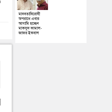
।
মানবতাবিরোধী
অপরাধে এবার
আসামি হচ্ছেন
মাকসুদ কামাল-
জাফর ইকবাল