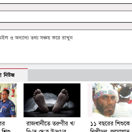
 ও অন্যান্য তথ্য সঞ্চয় করে রাখুন
ো নিউজ
রের
রাজধানীতে তরুণীর খ/
১১ বছরের শিশুকে
া, শিশু
ণ্ডি/ত দে’হ উ/দ্ধা/র
নিপীড়ন, জামায়াত