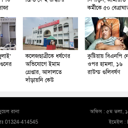
াজা
কর্মীকে ৫০ বেত্রাঘা
জুলাই’
কলেজছাত্রীকে ধর্ষণের
কুষ্টিয়ায় বিএনপি 
গুনের
অভিযোগে ইমাম
ওপর হামলা, ১৬
গ্রেপ্তার, আদালতে
রাউন্ড গুলিবর্ষণ
দাঁড়ায়নি কেউ
ুয়েল রানা
অফিস : ৫ম তলা, ১০
লঃ 01324-414545
ইমেইল :