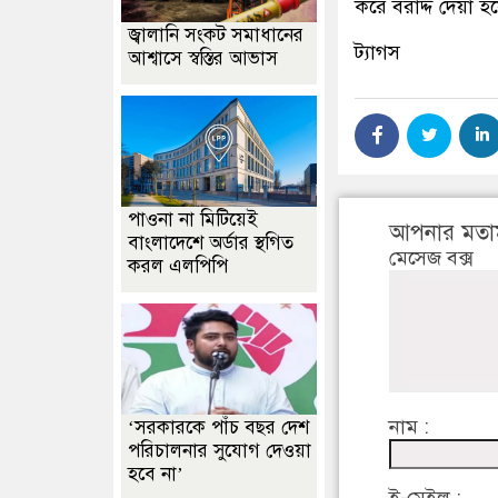
করে বরাদ্দ দেয়া হয়ে
জ্বালানি সংকট সমাধানের
ট্যাগস
আশ্বাসে স্বস্তির আভাস
পাওনা না মিটিয়েই
আপনার মতা
বাংলাদেশে অর্ডার স্থগিত
মেসেজ বক্স
করল এলপিপি
নাম :
‘সরকারকে পাঁচ বছর দেশ
পরিচালনার সুযোগ দেওয়া
হবে না’