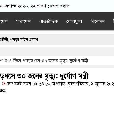
০৬ অগাস্ট ২০২৬, ২২ শ্রাবণ ১৪৩৩ বঙ্গাব্দ
াদেশ
সারাদেশ
আন্তর্জাতিক
খেলাধুলা
বিনোদন
ড়া আইন প্রকাশ
 প্রাইভেট ক্লিনিকে রোগী দেখছিলেন চিকিৎসক, লাইসেন্স বাতিল ও বরখাস্তের নির্দেশ
েশ
৪ দিনে পাহাড়ধসে ৩০ জনের মৃত্যু: দুর্যোগ মন্ত্রী
চূড়ান্ত বৈঠক, নজরে যুদ্ধবিরতি
া চালালে উপসাগরীয় দেশগুলোও নিরাপদ থাকবে না: ইরান
ধসে ৩০ জনের মৃত্যু: দুর্যোগ মন্ত্রী
আপডেট সময় ০৯:৫৪:৫২ অপরাহ্ন, বৃহস্পতিবার, ৯ জুলাই ২০
াবিরোধী অপরাধে এবার আসামি হচ্ছেন মাকসুদ কামাল-জাফর ইকবাল
েছে