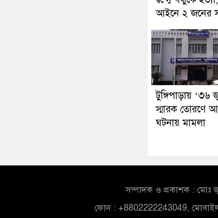
আইনে ২ জনের স
টুঙ্গিপাড়ায় ‘৩৬ 
স্মারক তোরণে আ
ঘটনায় মামলা
সম্পাদক ও প্রকাশক : মোঃ জ
ফোন : +8802222243049, মোবাই