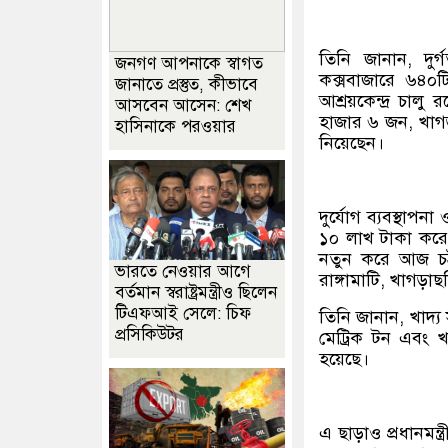
তিনি জানান, দুর্
জনগণ আপনাকে স্বাগত
কক্সবাজারে ৬৪০ট
জানাতে প্রস্তুত, কীভাবে
আশ্রয়কেন্দ্র চালু
আসবেন আসেন: শেখ
হাজার ৬ জন, খাগ
হাসিনাকে পরওয়ার
নিয়েছেন।
দুর্যোগ ব্যবস্থাপন
১০ লাখ টাকা করে 
নতুন করে আজ চট্
ভারতে নেওয়ার আগে
রাঙ্গামাটি, খাগড়া
বর্তমান স্বরাষ্ট্রমন্ত্রীও ছিলেন
টিএফআই সেলে: চিফ
তিনি জানান, খাদ্য
প্রসিকিউটর
মেট্রিক টন এবং খ
হয়েছে।
এ ছাড়াও প্রধানমন্ত