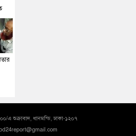
ত
নেতার
০/এ শুক্রাবাদ, ধানমন্ডি, ঢাকা-১২০৭
bd24report@gmail.com