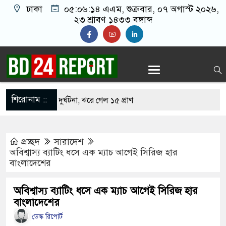
ঢাকা
০৫:০৬:১৫ এএম
, শুক্রবার, ০৭ অগাস্ট ২০২৬,
২৩ শ্রাবণ ১৪৩৩ বঙ্গাব্দ
শিরোনাম ::
মর্মান্তিক দুই দুর্ঘটনা, ঝরে গেল ১৫ প্রাণ
ি সন্তানেরা না করে, তাই জীবিত অবস্থায় নিজের চল্লিশার
প্রচ্ছদ
সারাদেশ
ৃদ্ধ
অবিশ্বাস্য ব্যাটিং ধসে এক ম্যাচ আগেই সিরিজ হার
বাংলাদেশের
তবা খামেনির সঙ্গে বৈঠক, আসল মানুষ কিনা প্রশ্ন
অবিশ্বাস্য ব্যাটিং ধসে এক ম্যাচ আগেই সিরিজ হার
বাংলাদেশের
 দেখিয়ে স্কুল শিক্ষার্থীদের মিছিলে নিলেন যুবলীগ নেতা
ডেস্ক রিপোর্ট