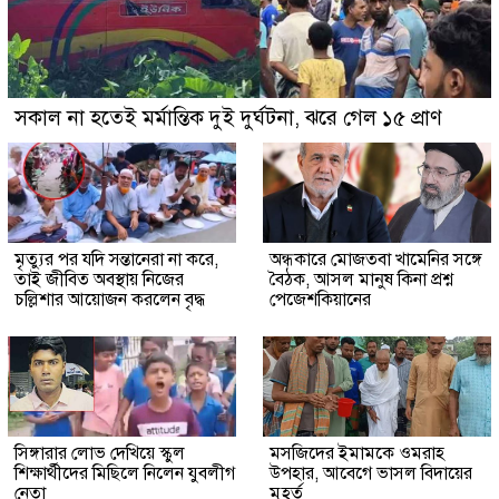
সকাল না হতেই মর্মান্তিক দুই দুর্ঘটনা, ঝরে গেল ১৫ প্রাণ
মৃত্যুর পর যদি সন্তানেরা না করে,
অন্ধকারে মোজতবা খামেনির সঙ্গে
তাই জীবিত অবস্থায় নিজের
বৈঠক, আসল মানুষ কিনা প্রশ্ন
চল্লিশার আয়োজন করলেন বৃদ্ধ
পেজেশকিয়ানের
সিঙ্গারার লোভ দেখিয়ে স্কুল
মসজিদের ইমামকে ওমরাহ
শিক্ষার্থীদের মিছিলে নিলেন যুবলীগ
উপহার, আবেগে ভাসল বিদায়ের
নেতা
মুহূর্ত