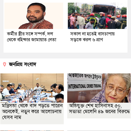
কর্মীর স্ত্রীর সঙ্গে সম্পর্ক, দল
সকাল না হতেই বাসচাপায়
থেকে বহিষ্কার জামায়াত নেতা
সড়কে ঝরল ৬ প্রাণ
জনপ্রিয় সংবাদ
মন্ত্রিসভা থেকে বাদ পড়তে পারেন
অভিযুক্ত শেখ হাসিনাসহ ৫০,
অনেকেই, নতুন করে আলোচনায়
সত্যতা মেলেনি ৪৯ জনের বিরুদ্ধে
যেসব নাম