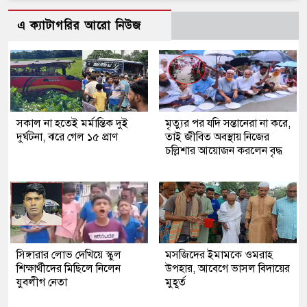
এ ক্যাটাগরির আরো নিউজ
সকাল না হতেই মর্মান্তিক দুই
মৃত্যুর পর যদি সন্তানেরা না করে,
দুর্ঘটনা, ঝরে গেল ১৫ প্রাণ
তাই জীবিত অবস্থায় নিজের
চল্লিশার আয়োজন করলেন বৃদ্ধ
সিঙ্গারার লোভ দেখিয়ে স্কুল
মসজিদের ইমামকে ওমরাহ
শিক্ষার্থীদের মিছিলে নিলেন
উপহার, আবেগে ভাসল বিদায়ের
যুবলীগ নেতা
মুহূর্ত