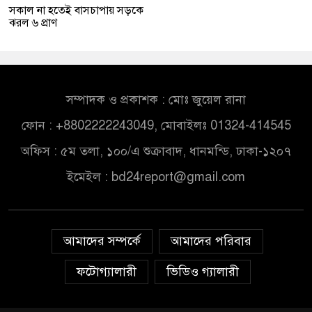
সকাল না হতেই বাসচাপায় সড়কে
ঝরল ৬ প্রাণ
সম্পাদক ও প্রকাশক : মোঃ জুয়েল রানা
ফোন : +8802222243049, মোবাইলঃ 01324-414545
অফিস : ৫ম তলা, ১০০/এ শুক্রাবাদ, ধানমন্ডি, ঢাকা-১২০৭
ইমেইল :
bd24report@gmail.com
আমাদের সম্পর্কে
আমাদের পরিবার
ফটোগ্যালারী
ভিডিও গ্যালারী