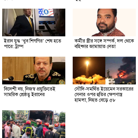
ইরান যুদ্ধ ‘খুব শিগগির’ শেষ হতে
কর্মীর স্ত্রীর সঙ্গে সম্পর্ক, দল থেকে
পারে: ট্রাম্প
বহিষ্কার জামায়াত নেতা
বিদেশী নয়, নিজস্ব প্রযুক্তিতেই
সৌদি-সমর্থিত ইয়েমেন সরকারের
সামরিক শ্রেষ্ঠত্ব ইরানের
সেনার ওপর হুতির ক্ষেপণাস্ত্র
হামলা, নিহত বেড়ে ৫৮