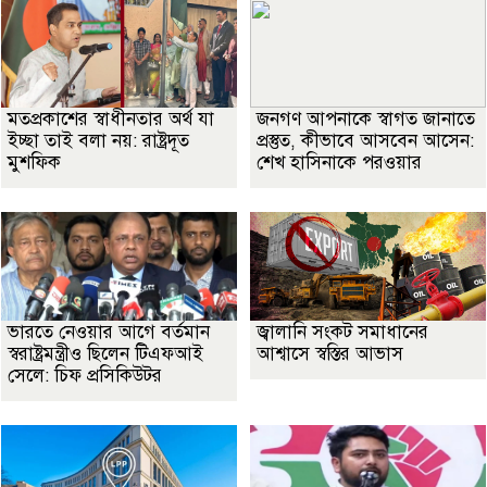
মতপ্রকাশের স্বাধীনতার অর্থ যা
জনগণ আপনাকে স্বাগত জানাতে
ইচ্ছা তাই বলা নয়: রাষ্ট্রদূত
প্রস্তুত, কীভাবে আসবেন আসেন:
মুশফিক
শেখ হাসিনাকে পরওয়ার
ভারতে নেওয়ার আগে বর্তমান
জ্বালানি সংকট সমাধানের
স্বরাষ্ট্রমন্ত্রীও ছিলেন টিএফআই
আশ্বাসে স্বস্তির আভাস
সেলে: চিফ প্রসিকিউটর