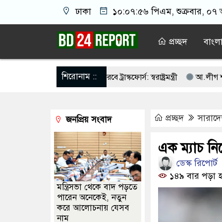
ঢাকা
১০:০৭:৫৭ পিএম
, শুক্রবার, ০৭
প্রচ্ছদ
বাংল
শিরোনাম ::
ভাবে তালিকা প্রণয়ন করবে ট্রাস্কফোর্স: স্বরাষ্ট্রমন্ত্রী
আ.লীগ শত্রু নয় আমাদে
তি নয়, জাতির দায়িত্ব নিতে হবে ওলামায়ে কেরামকে: নাসীরুদ্দীন
পশ্চিম
প্রচ্ছদ
সারাদ
জনপ্রিয় সংবাদ
কে ঐক্যবদ্ধ থাকার আহ্বান পানিসম্পদমন্ত্রীর
৮ দফা দাবিতে মেহেরপুরে জাম
ক্যাসিনো মাস্টারমাইন্ড ওয়াসিম হালদার গ্রেপ্তার
আওয়ামী লীগের ‘জঙ্গিবাদ
এক ম্যাচ নিষ
ডেস্ক রিপোর্ট
চনের ভোটার তালিকা প্রকাশ, ভোট দেবেন ৩৪৯ এমপি
১৪৯ বার পড়া হ
মন্ত্রিসভা থেকে বাদ পড়তে
পারেন অনেকেই, নতুন
করে আলোচনায় যেসব
নাম