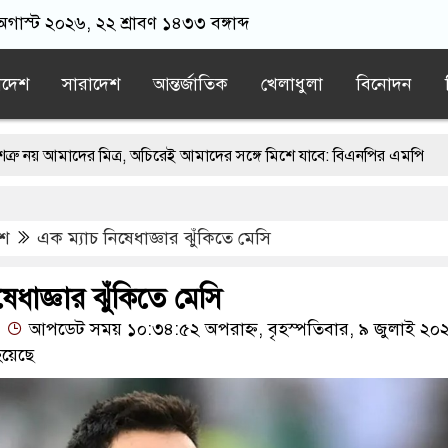
 অগাস্ট ২০২৬, ২২ শ্রাবণ ১৪৩৩ বঙ্গাব্দ
াদেশ
সারাদেশ
আন্তর্জাতিক
খেলাধুলা
বিনোদন
র মিত্র, অচিরেই আমাদের সঙ্গে মিশে যাবে: বিএনপির এমপি
বঙ্গে মসজিদ থেকে খুলে ফেলা হচ্ছে মাইক, শুভেন্দু বলছেন- ‘আদালতের নির্দে
েশ
এক ম্যাচ নিষেধাজ্ঞার ঝুঁকিতে মেসি
ায়াতের স্মারকলিপি
এবার বিএনপিকে ব্যবহার করতে চায় ভারত: রাশেদ প
ের ন্যারেটিভ’ পুরনো রাজনীতি : পররাষ্ট্র প্রতিমন্ত্রী
েধাজ্ঞার ঝুঁকিতে মেসি
আপডেট সময় ১০:৩৪:৫২ অপরাহ্ন, বৃহস্পতিবার, ৯ জুলাই ২০
য়েছে