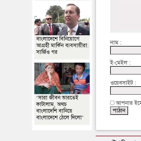
বাংলাদেশে বিনিয়োগে
নাম :
আগ্রহী মার্কিন ব্যবসায়ীরা:
সার্জিও গর
ই-মেইল :
ওয়েবসাইট :
‘সারা জীবন ভারতেই
আপনার ইমেইল
কাটালাম, অথচ
বাংলাদেশি বানিয়ে
বাংলাদেশে ঠেলে দিলো’