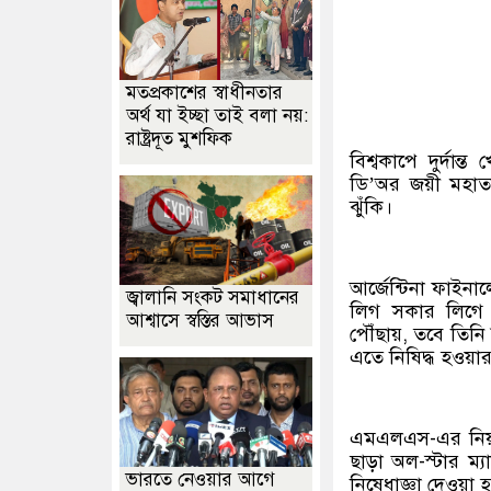
মতপ্রকাশের স্বাধীনতার
অর্থ যা ইচ্ছা তাই বলা নয়:
রাষ্ট্রদূত মুশফিক
বিশ্বকাপে দুর্দান
ডি’অর জয়ী মহাতা
ঝুঁকি।
আর্জেন্টিনা ফাইন
জ্বালানি সংকট সমাধানের
লিগ সকার লিগে অল
আশ্বাসে স্বস্তির আভাস
পৌঁছায়, তবে তিনি 
এতে নিষিদ্ধ হওয়া
এমএলএস-এর নিয়ম
ছাড়া অল-স্টার ম্য
ভারতে নেওয়ার আগে
নিষেধাজ্ঞা দেওয়া