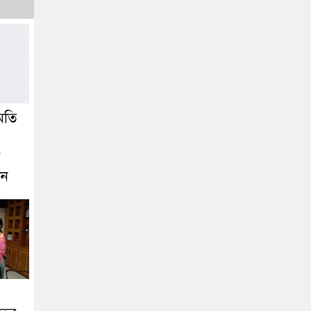
মতি
ে
ীন