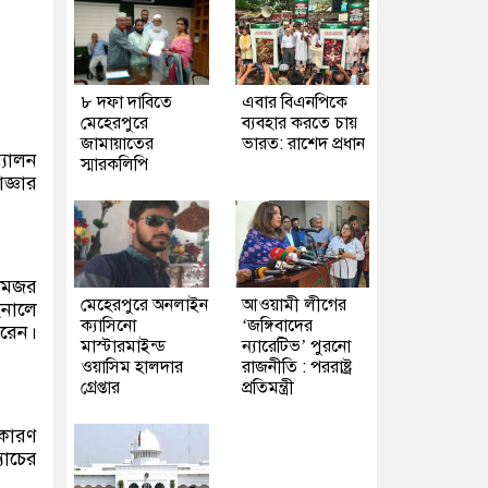
৮ দফা দাবিতে
এবার বিএনপিকে
মেহেরপুরে
ব্যবহার করতে চায়
জামায়াতের
ভারত: রাশেদ প্রধান
্যালন
স্মারকলিপি
জ্ঞার
 মেজর
মেহেরপুরে অনলাইন
আওয়ামী লীগের
ইনালে
ক্যাসিনো
‘জঙ্গিবাদের
ারেন।
মাস্টারমাইন্ড
ন্যারেটিভ’ পুরনো
ওয়াসিম হালদার
রাজনীতি : পররাষ্ট্র
গ্রেপ্তার
প্রতিমন্ত্রী
কারণ
যাচের