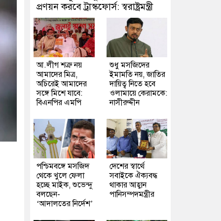
প্রণয়ন করবে ট্রাস্কফোর্স: স্বরাষ্ট্রমন্ত্রী
আ.লীগ শত্রু নয়
শুধু মসজিদের
আমাদের মিত্র,
ইমামতি নয়, জাতির
অচিরেই আমাদের
দায়িত্ব নিতে হবে
সঙ্গে মিশে যাবে:
ওলামায়ে কেরামকে:
বিএনপির এমপি
নাসীরুদ্দীন
পশ্চিমবঙ্গে মসজিদ
দেশের স্বার্থে
থেকে খুলে ফেলা
সবাইকে ঐক্যবদ্ধ
হচ্ছে মাইক, শুভেন্দু
থাকার আহ্বান
বলছেন-
পানিসম্পদমন্ত্রীর
‘আদালতের নির্দেশ’