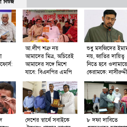
ো নিউজ
আ.লীগ শত্রু নয়
শুধু মসজিদের ইমা
া
আমাদের মিত্র, অচিরেই
নয়, জাতির দায়িত্ব
কফোর্স:
আমাদের সঙ্গে মিশে
নিতে হবে ওলামায়
যাবে: বিএনপির এমপি
কেরামকে: নাসীরুদ্দ
দ
দেশের স্বার্থে সবাইকে
৮ দফা দাবিতে