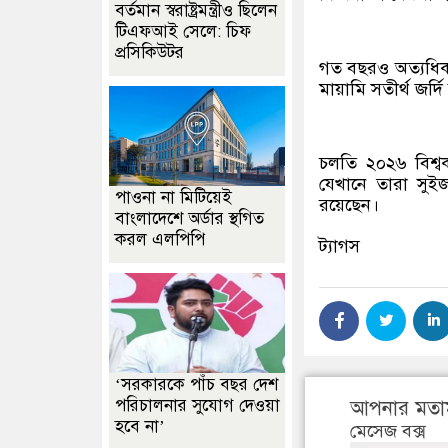
বর্তমান স্বরাষ্ট্রমন্ত্রীও ছিলেন
টিএফআই সেলে: চিফ
প্রসিকিউটর
গত বছরও অত্যধিক ক
মায়ামি সতীর্থ জর
চলতি ২০২৬ বিশ্বক
যেখানে তারা সুইজার
পাওনা না মিটিয়েই
রয়েছেন।
বাংলাদেশে অর্ডার স্থগিত
করল এলপিপি
ট্যাগস
‘সরকারকে পাঁচ বছর দেশ
পরিচালনার সুযোগ দেওয়া
আপনার মতা
হবে না’
মেসেজ বক্স