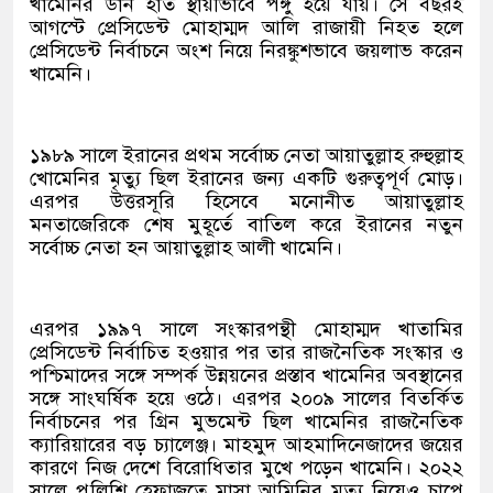
খামেনির ডান হাত স্থায়ীভাবে পঙ্গু হয়ে যায়। সে বছরই
আগস্টে প্রেসিডেন্ট মোহাম্মদ আলি রাজায়ী নিহত হলে
প্রেসিডেন্ট নির্বাচনে অংশ নিয়ে নিরঙ্কুশভাবে জয়লাভ করেন
খামেনি।
১৯৮৯ সালে ইরানের প্রথম সর্বোচ্চ নেতা আয়াতুল্লাহ রুহুল্লাহ
খোমেনির মৃত্যু ছিল ইরানের জন্য একটি গুরুত্বপূর্ণ মোড়।
এরপর উত্তরসূরি হিসেবে মনোনীত আয়াতুল্লাহ
মনতাজেরিকে শেষ মুহূর্তে বাতিল করে ইরানের নতুন
সর্বোচ্চ নেতা হন আয়াতুল্লাহ আলী খামেনি।
এরপর ১৯৯৭ সালে সংস্কারপন্থী মোহাম্মদ খাতামির
প্রেসিডেন্ট নির্বাচিত হওয়ার পর তার রাজনৈতিক সংস্কার ও
পশ্চিমাদের সঙ্গে সম্পর্ক উন্নয়নের প্রস্তাব খামেনির অবস্থানের
সঙ্গে সাংঘর্ষিক হয়ে ওঠে। এরপর ২০০৯ সালের বিতর্কিত
নির্বাচনের পর গ্রিন মুভমেন্ট ছিল খামেনির রাজনৈতিক
ক্যারিয়ারের বড় চ্যালেঞ্জ। মাহমুদ আহমাদিনেজাদের জয়ের
কারণে নিজ দেশে বিরোধিতার মুখে পড়েন খামেনি। ২০২২
সালে পুলিশি হেফাজতে মাসা আমিনির মৃত্যু নিয়েও চাপে