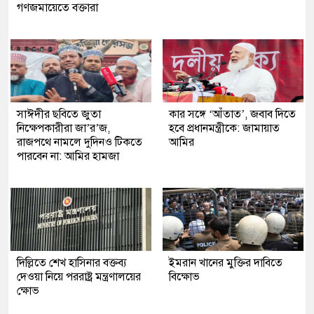
গণজমায়েতে বক্তারা
সাঈদীর ছবিতে জুতা
কার সঙ্গে ‘আঁতাত’, জবাব দিতে
নিক্ষেপকারীরা জা’র’জ,
হবে প্রধানমন্ত্রীকে: জামায়াত
রাজপথে নামলে দুদিনও টিকতে
আমির
পারবেন না: আমির হামজা
দিল্লিতে শেখ হাসিনার বক্তব্য
ইমরান খানের মুক্তির দাবিতে
দেওয়া নিয়ে পররাষ্ট্র মন্ত্রণালয়ের
বিক্ষোভ
ক্ষোভ