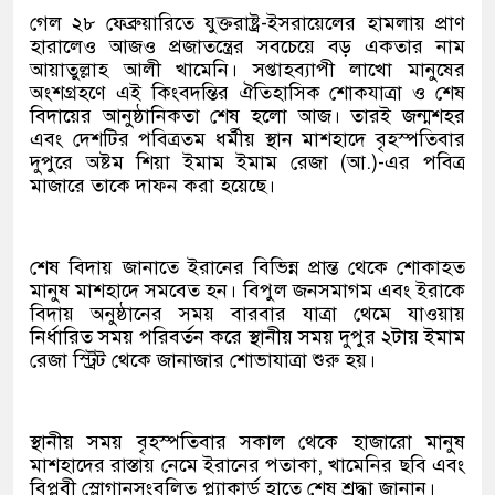
গেল ২৮ ফেব্রুয়ারিতে যুক্তরাষ্ট্র-ইসরায়েলের হামলায় প্রাণ
হারালেও আজও প্রজাতন্ত্রের সবচেয়ে বড় একতার নাম
আয়াতুল্লাহ আলী খামেনি। সপ্তাহব্যাপী লাখো মানুষের
অংশগ্রহণে এই কিংবদন্তির ঐতিহাসিক শোকযাত্রা ও শেষ
বিদায়ের আনুষ্ঠানিকতা শেষ হলো আজ। তারই জন্মশহর
এবং দেশটির পবিত্রতম ধর্মীয় স্থান মাশহাদে বৃহস্পতিবার
দুপুরে অষ্টম শিয়া ইমাম ইমাম রেজা (আ.)-এর পবিত্র
মাজারে তাকে দাফন করা হয়েছে।
শেষ বিদায় জানাতে ইরানের বিভিন্ন প্রান্ত থেকে শোকাহত
মানুষ মাশহাদে সমবেত হন। বিপুল জনসমাগম এবং ইরাকে
বিদায় অনুষ্ঠানের সময় বারবার যাত্রা থেমে যাওয়ায়
নির্ধারিত সময় পরিবর্তন করে স্থানীয় সময় দুপুর ২টায় ইমাম
রেজা স্ট্রিট থেকে জানাজার শোভাযাত্রা শুরু হয়।
স্থানীয় সময় বৃহস্পতিবার সকাল থেকে হাজারো মানুষ
মাশহাদের রাস্তায় নেমে ইরানের পতাকা, খামেনির ছবি এবং
বিপ্লবী স্লোগানসংবলিত প্ল্যাকার্ড হাতে শেষ শ্রদ্ধা জানান।