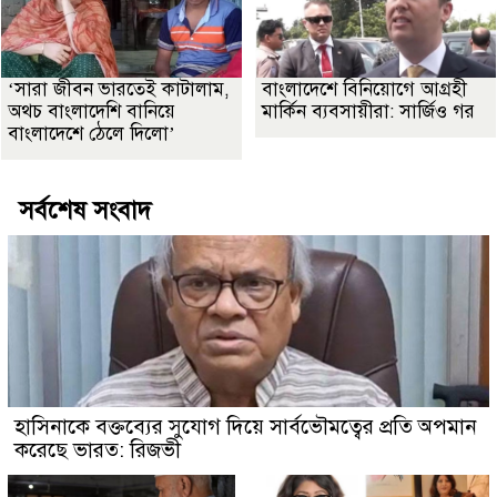
‘সারা জীবন ভারতেই কাটালাম,
বাংলাদেশে বিনিয়োগে আগ্রহী
অথচ বাংলাদেশি বানিয়ে
মার্কিন ব্যবসায়ীরা: সার্জিও গর
বাংলাদেশে ঠেলে দিলো’
সর্বশেষ সংবাদ
হাসিনাকে বক্তব্যের সুযোগ দিয়ে সার্বভৌমত্বের প্রতি অপমান
করেছে ভারত: রিজভী