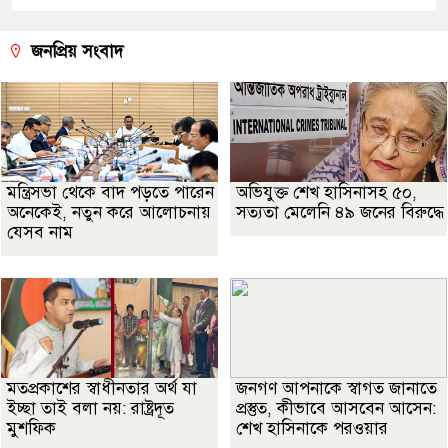
জনপ্রিয় সংবাদ
মন্ত্রিসভা থেকে বাদ পড়তে পারেন
অভিযুক্ত শেখ হাসিনাসহ ৫০,
অনেকেই, নতুন করে আলোচনায়
সত্যতা মেলেনি ৪৯ জনের বিরুদ্ধে
যেসব নাম
মতপ্রকাশের স্বাধীনতার অর্থ যা
জনগণ আপনাকে স্বাগত জানাতে
ইচ্ছা তাই বলা নয়: রাষ্ট্রদূত
প্রস্তুত, কীভাবে আসবেন আসেন:
মুশফিক
শেখ হাসিনাকে পরওয়ার