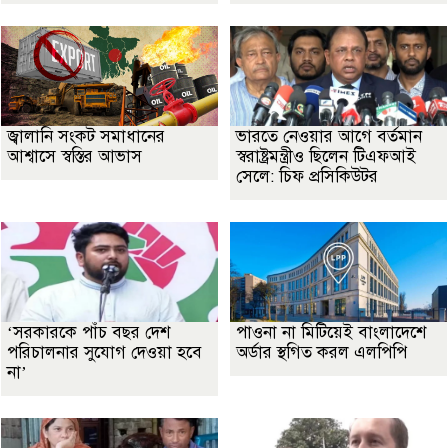
জ্বালানি সংকট সমাধানের
ভারতে নেওয়ার আগে বর্তমান
আশ্বাসে স্বস্তির আভাস
স্বরাষ্ট্রমন্ত্রীও ছিলেন টিএফআই
সেলে: চিফ প্রসিকিউটর
‘সরকারকে পাঁচ বছর দেশ
পাওনা না মিটিয়েই বাংলাদেশে
পরিচালনার সুযোগ দেওয়া হবে
অর্ডার স্থগিত করল এলপিপি
না’