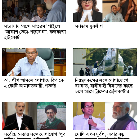
মাদ্রাসায় ‘বন্দে মাতরম’ গাইলে
ম্যাডাম যুবলীগ
‘আকাশ ভেঙে পড়বে না’: কলকাতা
হাইকোর্ট
আ. লীগ আমলে লোপাটে বিপাকে
নিয়ন্ত্রণকক্ষের সঙ্গে যোগাযোগে
২ কোটি আমানতকারী: গভর্নর
ব্যাঘাত, যাত্রীবাহী বিমানের কাছে
চলে আসে ট্রাম্পের হেলিকপ্টার
সর্বোচ্চ নেতার সঙ্গে যোগাযোগ ‘খুব
মোদি এখন দুর্বল, এবার বড়