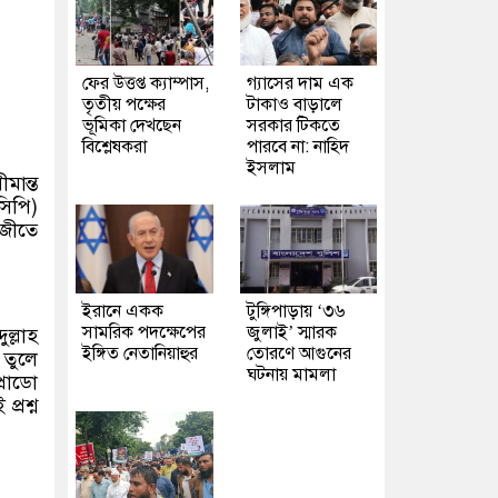
ফের উত্তপ্ত ক্যাম্পাস,
গ্যাসের দাম এক
তৃতীয় পক্ষের
টাকাও বাড়ালে
ভূমিকা দেখছেন
সরকার টিকতে
বিশ্লেষকরা
পারবে না: নাহিদ
ইসলাম
ীমান্ত
সিপি)
াজীতে
ইরানে একক
টুঙ্গিপাড়ায় ‘৩৬
সামরিক পদক্ষেপের
জুলাই’ স্মারক
ল্লাহ
ইঙ্গিত নেতানিয়াহুর
তোরণে আগুনের
তুলে
ঘটনায় মামলা
্রাডো
্রশ্ন