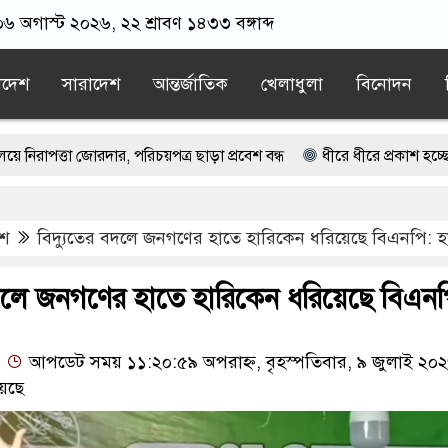
০৬ অগাস্ট ২০২৬, ২২ শ্রাবণ ১৪৩৩ বঙ্গাব্দ
াদেশ
সারাদেশ
আন্তর্জাতিক
খেলাধুলা
বিনোদন
োরদার, পরিচয়পত্র ছাড়া প্রবেশ বন্ধ
ধীরে ধীরে প্রকাশ হচ্ছে কেয়ামতের ক
বেত্রাঘাত
ফের উত্তপ্ত ক্যাম্পাস, তৃতীয় পক্ষের ভূমিকা দেখছেন বিশ্লেষকরা
েশ
বিদ্যুতের বদলে জনগণের হাতে হারিকেন ধরিয়েছে বিএনপি: 
দক্ষেপের ইঙ্গিত নেতানিয়াহুর
সিনি, জনগণের দাবি নিয়ে এসেছি: জামায়াত আমির
বদলে জনগণের হাতে হারিকেন ধরিয়েছে বিএনপ
আপডেট সময় ১১:২০:৫৯ অপরাহ্ন, বৃহস্পতিবার, ৯ জুলাই ২০
েছে