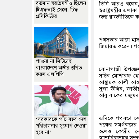
বর্তমান স্বরাষ্ট্রমন্ত্রীও ছিলেন
তিনি আরও বলেন, 
টিএফআই সেলে: চিফ
স্বরাষ্ট্রমন্ত্রী
প্রসিকিউটর
জন্য রাজনীতিকে 
পথসভার আগে হাসন
জিয়ারত করেন। পর
পাওনা না মিটিয়েই
বাংলাদেশে অর্ডার স্থগিত
সোনাগাজী উপজেলা
করল এলপিপি
সচিব মোশারফ হোসে
আহ্বায়ক আলী আহসা
সুজা উদ্দিন, জাত
আবু বাকের মজুমদার
এদিকে পথসভা চলাকা
‘সরকারকে পাঁচ বছর দেশ
পক্ষের সমর্থকদের 
পরিচালনার সুযোগ দেওয়া
হলেও কেন্দ্রীয় ন
হবে না’
স্বাভাবিকভাবে সম্প