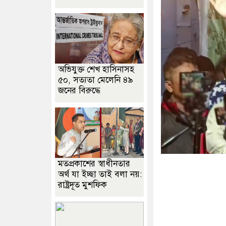
অভিযুক্ত শেখ হাসিনাসহ
৫০, সত্যতা মেলেনি ৪৯
জনের বিরুদ্ধে
মতপ্রকাশের স্বাধীনতার
অর্থ যা ইচ্ছা তাই বলা নয়:
রাষ্ট্রদূত মুশফিক