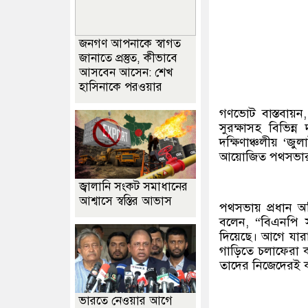
জনগণ আপনাকে স্বাগত
জানাতে প্রস্তুত, কীভাবে
আসবেন আসেন: শেখ
হাসিনাকে পরওয়ার
গণভোট বাস্তবায়ন, কর
সুরক্ষাসহ বিভিন
দক্ষিণাঞ্চলীয় ‘জু
আয়োজিত পথসভার মা
জ্বালানি সংকট সমাধানের
আশ্বাসে স্বস্তির আভাস
পথসভায় প্রধান অতি
বলেন, “বিএনপি 
দিয়েছে। আগে যারা
গাড়িতে চলাফেরা ক
তাদের নিজেদেরই 
ভারতে নেওয়ার আগে