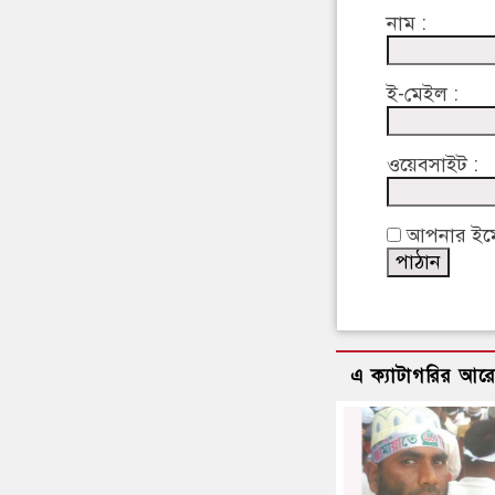
নাম :
ই-মেইল :
ওয়েবসাইট :
আপনার ইমেইল
এ ক্যাটাগরির আর