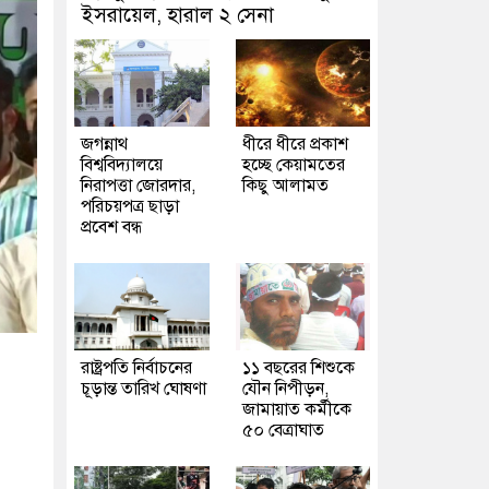
ইসরায়েল, হারাল ২ সেনা
জগন্নাথ
ধীরে ধীরে প্রকাশ
বিশ্ববিদ্যালয়ে
হচ্ছে কেয়ামতের
নিরাপত্তা জোরদার,
কিছু আলামত
পরিচয়পত্র ছাড়া
প্রবেশ বন্ধ
রাষ্ট্রপতি নির্বাচনের
১১ বছরের শিশুকে
চূড়ান্ত তারিখ ঘোষণা
যৌন নিপীড়ন,
জামায়াত কর্মীকে
৫০ বেত্রাঘাত