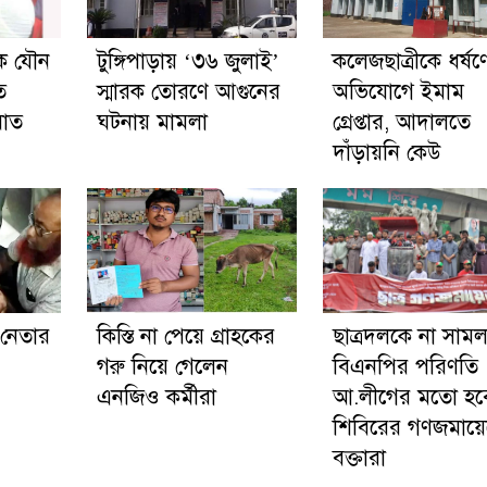
কে যৌন
টুঙ্গিপাড়ায় ‘৩৬ জুলাই’
কলেজছাত্রীকে ধর্ষণ
ত
স্মারক তোরণে আগুনের
অভিযোগে ইমাম
ঘাত
ঘটনায় মামলা
গ্রেপ্তার, আদালতে
দাঁড়ায়নি কেউ
 নেতার
কিস্তি না পেয়ে গ্রাহকের
ছাত্রদলকে না সাম
গরু নিয়ে গেলেন
বিএনপির পরিণতি
এনজিও কর্মীরা
আ.লীগের মতো হব
শিবিরের গণজমায়ে
বক্তারা