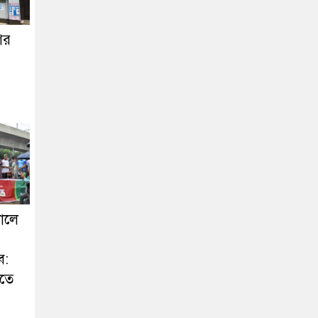
ের
লালে
ে:
তে