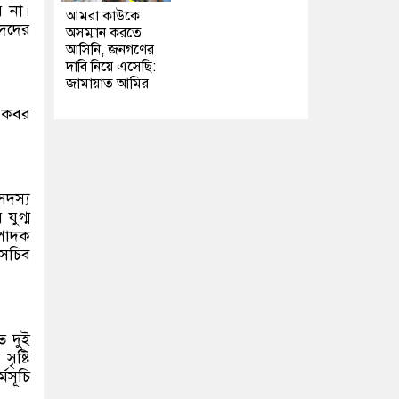
য় না।
আমরা কাউকে
িদদের
অসম্মান করতে
আসিনি, জনগণের
দাবি নিয়ে এসেছি:
জামায়াত আমির
র কবর
সদস্য
যুগ্ম
্পাদক
 সচিব
ে দুই
ৃষ্টি
মসূচি