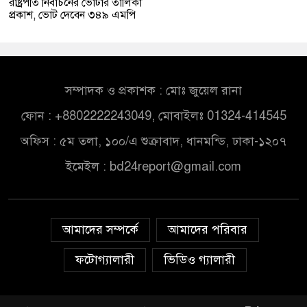
রাষ্ট্রপতি নির্বাচনের ভোটার তালিকা
প্রকাশ, ভোট দেবেন ৩৪৯ এমপি
সম্পাদক ও প্রকাশক : মোঃ জুয়েল রানা
ফোন : +8802222243049, মোবাইলঃ 01324-414545
অফিস : ৫ম তলা, ১০০/এ শুক্রাবাদ, ধানমন্ডি, ঢাকা-১২০৭
ইমেইল :
bd24report@gmail.com
আমাদের সম্পর্কে
আমাদের পরিবার
ফটোগ্যালারী
ভিডিও গ্যালারী