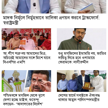
মাদক নির্মূলে নির্মুহভাবে তালিকা প্রণয়ন করবে ট্রাস্কফোর্স:
স্বরাষ্ট্রমন্ত্রী
আ.লীগ শত্রু নয় আমাদের মিত্র,
শুধু মসজিদের ইমামতি নয়, জাতির
অচিরেই আমাদের সঙ্গে মিশে যাবে:
দায়িত্ব নিতে হবে ওলামায়ে
বিএনপির এমপি
কেরামকে: নাসীরুদ্দীন
পশ্চিমবঙ্গে মসজিদ থেকে খুলে
দেশের স্বার্থে সবাইকে ঐক্যবদ্ধ
ফেলা হচ্ছে মাইক, শুভেন্দু
থাকার আহ্বান পানিসম্পদমন্ত্রীর
বলছেন- ‘আদালতের নির্দেশ’