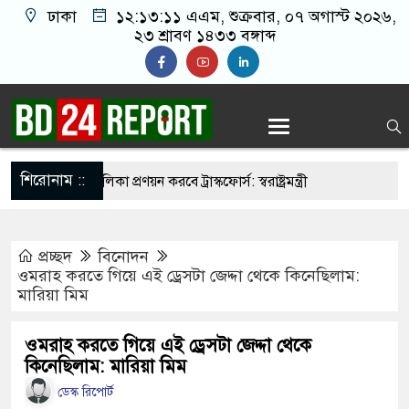
ঢাকা
১২:১৩:১২ এএম
, শুক্রবার, ০৭ অগাস্ট ২০২৬,
২৩ শ্রাবণ ১৪৩৩ বঙ্গাব্দ
শিরোনাম ::
নির্মুহভাবে তালিকা প্রণয়ন করবে ট্রাস্কফোর্স: স্বরাষ্ট্রমন্ত্রী
 নয় আমাদের মিত্র, অচিরেই আমাদের সঙ্গে মিশে যাবে:
প্রচ্ছদ
বিনোদন
ওমরাহ করতে গিয়ে এই ড্রেসটা জেদ্দা থেকে কিনেছিলাম:
মারিয়া মিম
র ইমামতি নয়, জাতির দায়িত্ব নিতে হবে ওলামায়ে
ুদ্দীন
ওমরাহ করতে গিয়ে এই ড্রেসটা জেদ্দা থেকে
কিনেছিলাম: মারিয়া মিম
 মসজিদ থেকে খুলে ফেলা হচ্ছে মাইক, শুভেন্দু বলছেন-
ডেস্ক রিপোর্ট