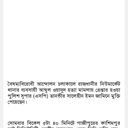
বৈষম্যবিরোধী আন্দোলন চলাকালে রাজধানীর নিউমার্কেট
থানার ব্যবসায়ী আব্দুল ওয়াদুদ হত্যা মামলায় গ্রেপ্তার হওয়া
পুলিশ সুপার (এসপি) তানভীর সালেহীন ইমন জামিনে মুক্তি
পেয়েছেন।
সোমবার বিকেল ৫টা ৪০ মিনিটে গাজীপুরের কাশিমপুর