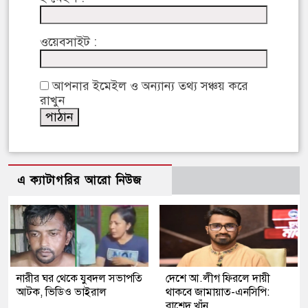
ওয়েবসাইট :
আপনার ইমেইল ও অন্যান্য তথ্য সঞ্চয় করে
রাখুন
এ ক্যাটাগরির আরো নিউজ
নারীর ঘর থেকে যুবদল সভাপতি
দেশে আ.লীগ ফিরলে দায়ী
আটক, ভিডিও ভাইরাল
থাকবে জামায়াত-এনসিপি:
রাশেদ খাঁন