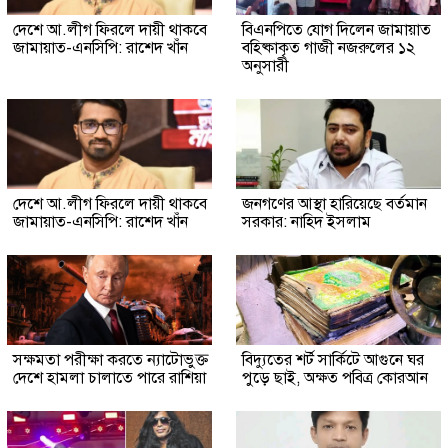
দেশে আ.লীগ ফিরলে দায়ী থাকবে
বিএনপিতে যোগ দিলেন জামায়াত
জামায়াত-এনসিপি: রাশেদ খাঁন
বহিষ্কাকৃত গাজী নজরুলের ১২
অনুসারী
দেশে আ.লীগ ফিরলে দায়ী থাকবে
জনগণের আস্থা হারিয়েছে বর্তমান
জামায়াত-এনসিপি: রাশেদ খাঁন
সরকার: নাহিদ ইসলাম
সক্ষমতা পরীক্ষা করতে ন্যাটোভুক্ত
বিদ্যুতের শর্ট সার্কিটে আগুনে ঘর
দেশে হামলা চালাতে পারে রাশিয়া
পুড়ে ছাই, অক্ষত পবিত্র কোরআন