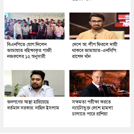
বিএনপিতে যোগ দিলেন
দেশে আ.লীগ ফিরলে দায়ী
জামায়াত বহিষ্কাকৃত গাজী
থাকবে জামায়াত-এনসিপি:
নজরুলের ১২ অনুসারী
রাশেদ খাঁন
জনগণের আস্থা হারিয়েছে
সক্ষমতা পরীক্ষা করতে
বর্তমান সরকার: নাহিদ ইসলাম
ন্যাটোভুক্ত দেশে হামলা
চালাতে পারে রাশিয়া