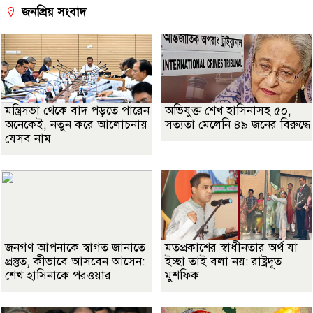
জনপ্রিয় সংবাদ
মন্ত্রিসভা থেকে বাদ পড়তে পারেন
অভিযুক্ত শেখ হাসিনাসহ ৫০,
অনেকেই, নতুন করে আলোচনায়
সত্যতা মেলেনি ৪৯ জনের বিরুদ্ধে
যেসব নাম
জনগণ আপনাকে স্বাগত জানাতে
মতপ্রকাশের স্বাধীনতার অর্থ যা
প্রস্তুত, কীভাবে আসবেন আসেন:
ইচ্ছা তাই বলা নয়: রাষ্ট্রদূত
শেখ হাসিনাকে পরওয়ার
মুশফিক