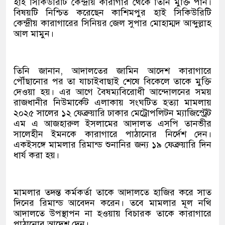
হাই সিকিউরিটি কেন্দ্রীয় কারাগার থেকে তিনি মুক্তি পান।
বিষয়টি নিশ্চিত করেছেন কাশিমপুর হাই সিকিউরিটি
কেন্দ্রীয় কারাগারের সিনিয়র জেল সুপার মোহাম্মদ আব্দুল্লাহ
আল মামুন।
তিনি জানান, আদালতের জামিন আদেশ কারাগারে
পৌঁছানোর পর তা যাচাইবাছাই শেষে বিকেলে তাকে মুক্তি
দেওয়া হয়। এর আগে বৈষম্যবিরোধী আন্দোলনের সময়
রাজধানীর নিউমার্কেট এলাকায় সংঘটিত হত্যা মামলায়
২০২৫ সালের ১২ ফেব্রুয়ারি ঢাকার মেট্রোপলিটন ম্যাজিস্ট্রেট
এম এ আজহারুল ইসলামের আদালত এসপি তানভীর
সালেহীন ইমনকে কারাগারে পাঠানোর নির্দেশ দেন।
একইসঙ্গে মামলার রিমান্ড শুনানির জন্য ১৯ ফেব্রুয়ারি দিন
ধার্য করা হয়।
মামলার তদন্ত কর্মকর্তা তাকে আদালতে হাজির করে সাত
দিনের রিমান্ড আবেদন করেন। তবে মামলার মূল নথি
আদালতে উপস্থাপন না হওয়ায় বিচারক তাকে কারাগারে
পাঠানোর আদেশ দেন।