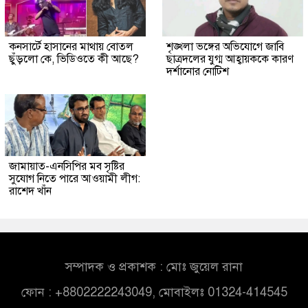
কনসার্টে হাসানের মাথায় বোতল
শৃঙ্খলা ভঙ্গের অভিযোগে জাবি
ছুঁড়লো কে, ভিডিওতে কী আছে?
ছাত্রদলের যুগ্ম আহ্বায়ককে কারণ
দর্শানোর নোটিশ
জামায়াত-এনসিপির মব সৃষ্টির
সুযোগ নিতে পারে আওয়ামী লীগ:
রাশেদ খাঁন
সম্পাদক ও প্রকাশক : মোঃ জুয়েল রানা
ফোন : +8802222243049, মোবাইলঃ 01324-414545