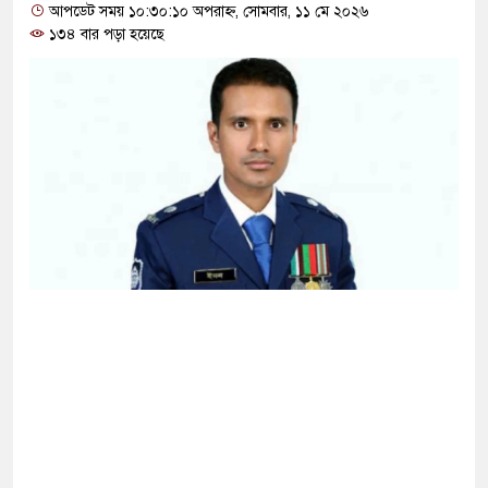
ক্ষা করতে ন্যাটোভুক্ত দেশে হামলা চালাতে পারে রাশিয়া
আপডেট সময় ১০:৩০:১০ অপরাহ্ন, সোমবার, ১১ মে ২০২৬
১৩৪ বার পড়া হয়েছে
্ট সার্কিটে আগুনে ঘর পুড়ে ছাই, অক্ষত পবিত্র কোরআন
াসানের মাথায় বোতল ছুঁড়লো কে, ভিডিওতে কী আছে?
ের অভিযোগে জাবি ছাত্রদলের যুগ্ম আহ্বায়ককে কারণ
িপির মব সৃষ্টির সুযোগ নিতে পারে আওয়ামী লীগ: