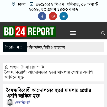
ঢাকা
০৬:১৫:৫৩ পিএম
, শনিবার, ০৮ অগাস্ট
২০২৬, ২৩ শ্রাবণ ১৪৩৩ বঙ্গাব্দ
শিরোনাম ::
েকে যুবদল সভাপতি আটক, ভিডিও ভাইরাল
 ফিরলে দায়ী থাকবে জামায়াত-এনসিপি: রাশেদ খাঁন
প্রচ্ছদ
সারাদেশ
োগ দিলেন জামায়াত বহিষ্কাকৃত গাজী নজরুলের ১২
বৈষম্যবিরোধী আন্দোলনের হত্যা মামলায় গ্রেপ্তার এসপি
জামিনে মুক্ত
 ফিরলে দায়ী থাকবে জামায়াত-এনসিপি: রাশেদ খাঁন
বৈষম্যবিরোধী আন্দোলনের হত্যা মামলায় গ্রেপ্তার
এসপি জামিনে মুক্ত
া হারিয়েছে বর্তমান সরকার: নাহিদ ইসলাম
ডেস্ক রিপোর্ট