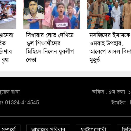
্তানেরা
সিঙ্গারার লোভ দেখিয়ে
মসজিদের ইমামকে
বিত
স্কুল শিক্ষার্থীদের
ওমরাহ উপহার,
্লিশার
মিছিলে নিলেন যুবলীগ
আবেগে ভাসল বিদ
ৃদ্ধ
নেতা
মুহূর্ত
ুয়েল রানা
অফিস : ৫ম তলা, ১০
লঃ 01324-414545
ইমেইল :
সম্পর্কে
আমাদের পরিবার
ফটোগ্যালারী
ভিডি