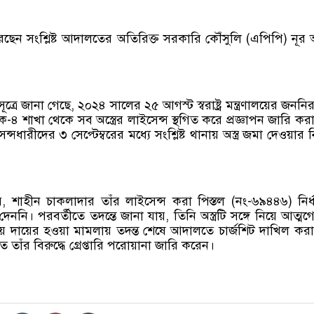
রেছেন সংশ্লিষ্ট আদালতের অতিরিক্ত সরকারি কৌঁসুলি (এপিপি) নূ
রে জানা গেছে, ২০২৪ সালের ২৫ আগস্ট স্বরাষ্ট্র মন্ত্রণালয়ের জননিরা
৪ শাখা থেকে সব অস্ত্রের লাইসেন্স স্থগিত করে প্রজ্ঞাপন জারি কর
ন্সধারীদের ৩ সেপ্টেম্বরের মধ্যে সংশ্লিষ্ট থানায় অস্ত্র জমা দেওয়ার ন
শাহীন চাকলাদার তাঁর লাইসেন্স করা পিস্তল (নং-৬৯৪৪৬) নির্
েননি। পরবর্তীতে তদন্তে জানা যায়, তিনি অস্ত্রটি সঙ্গে নিয়ে আত্ম
য় দায়ের হওয়া মামলায় তদন্ত শেষে আদালতে চার্জশিট দাখিল কর
তাঁর বিরুদ্ধে গ্রেপ্তারি পরোয়ানা জারি করেন।