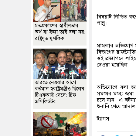
বিষয়টি নিশ্চিত ক
পান্নু।
মতপ্রকাশের স্বাধীনতার
অর্থ যা ইচ্ছা তাই বলা নয়:
রাষ্ট্রদূত মুশফিক
মামলার অভিযোগ সূত্
বিভাগের রাজনৈতিক-
ওই প্রজ্ঞাপনে লাইসে
দেওয়া হয়েছিল।
ভারতে নেওয়ার আগে
অভিযোগে বলা হয়, 
বর্তমান স্বরাষ্ট্রমন্ত্রীও ছিলেন
সময়ের মধ্যে জমা দ
টিএফআই সেলে: চিফ
চলে যান। এ ঘটনা
প্রসিকিউটর
শুনানি শেষে আদালত 
ট্যাগস