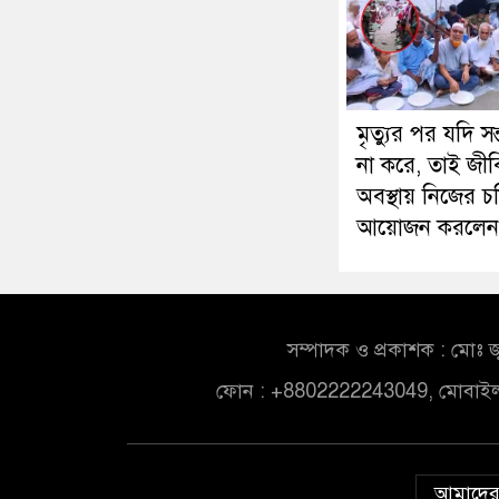
মৃত্যুর পর যদি সন
না করে, তাই জী
অবস্থায় নিজের চল
আয়োজন করলেন ব
সম্পাদক ও প্রকাশক : মোঃ জ
ফোন : +8802222243049, মোবাই
আমাদের 