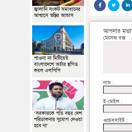
জ্বালানি সংকট সমাধানের
আশ্বাসে স্বস্তির আভাস
আপনার মতা
মেসেজ বক্স
পাওনা না মিটিয়েই
বাংলাদেশে অর্ডার স্থগিত
করল এলপিপি
নাম :
ই-মেইল :
‘সরকারকে পাঁচ বছর দেশ
পরিচালনার সুযোগ দেওয়া
ওয়েবসাইট :
হবে না’