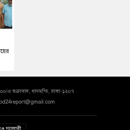
ায়ের
০/এ শুক্রাবাদ, ধানমন্ডি, ঢাকা-১২০৭
bd24report@gmail.com
ও গ্যালারী