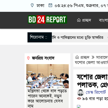
ঢাকা
০৩:২৪:৫৬ পিএম
, শুক্রবার, ০৭
প্রচ্ছদ
বাংল
শিরোনাম ::
গিতা জোরদারে তুরস্ক, সৌদি ও পাকিস্তানের মধ্যে চুক্তি স্বাক্ষরিত
নাটোরে মন
বাংলাদেশের হাতে তুলে দিবে ভারত, প্রত্যাশা জামায়াতের
রাষ্ট্রপতি পদ
প্রচ্ছদ
সারাদ
জনপ্রিয় সংবাদ
ঙ্গে দেশে ফিরতে চান সাকিব
চট্টগ্রামে নওফেলের বাসভবনে অগ্নিসংযোগের 
যশোর জেলা আওয়ামী 
 ছাড়াই মার্কিন ঘাঁটিতে নিখুঁত হামলা চালান ইরানি পাইলটরা
বন্যায় ক্ষতি
যশোর জেলা 
কর ছবি তুলে লন্ডনে বয়ফ্রেন্ডের কাছে পাঠাতেন ইসলামী বিশ্ববিদ্যালয়ের ছাত্
পলাতক, গ্রে
মন্ত্রিসভা থেকে বাদ পড়তে
ডেস্ক রিপোর্ট
পারেন অনেকেই, নতুন
৯৩ বার পড়া হ
করে আলোচনায় যেসব
নাম