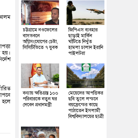
র আলম
চট্টগ্রামে নওফেলের
জিপিএস ব্যবহার
বাসভবনে
ছাড়াই মার্কিন
অগ্নিসংযোগের চেষ্টা,
ঘাঁটিতে নিখুঁত
পত্তা
সিসিটিভিতে ৭ যুবক
হামলা চালান ইরানি
া হয়।
পাইলটরা
ির্দেশ
ধারিত
বন্যায় ক্ষতিগ্রস্ত ১০০
মেয়েদের আপত্তিকর
গোপনে
পরিবারকে নতুন ঘর
ছবি তুলে লন্ডনে
া হলে
দেবেন প্রধানমন্ত্রী
বয়ফ্রেন্ডের কাছে
পাঠাতেন ইসলামী
বিশ্ববিদ্যালয়ের ছাত্রী