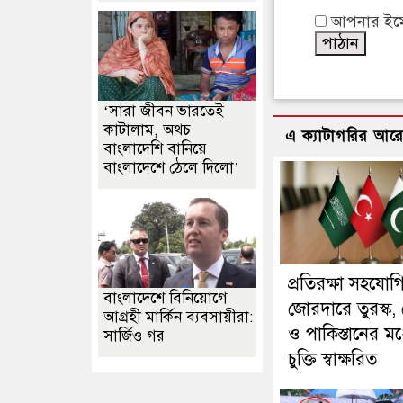
আপনার ইমেইল
‘সারা জীবন ভারতেই
কাটালাম, অথচ
এ ক্যাটাগরির আর
বাংলাদেশি বানিয়ে
বাংলাদেশে ঠেলে দিলো’
প্রতিরক্ষা সহযোগ
বাংলাদেশে বিনিয়োগে
জোরদারে তুরস্ক,
আগ্রহী মার্কিন ব্যবসায়ীরা:
ও পাকিস্তানের মধ্
সার্জিও গর
চুক্তি স্বাক্ষরিত