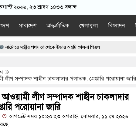
 অগাস্ট ২০২৬, ২৩ শ্রাবণ ১৪৩৩ বঙ্গাব্দ
াদেশ
সারাদেশ
আন্তর্জাতিক
খেলাধুলা
বিনোদন
্ত্রীর পথসভা থেকে উদ্ধার অস্ত্রটি খেলনা পিস্তল
ে ড. ইউনূসকে প্রস্তাব দেয়নি বিএনপি, আলোচনায় মির্জা ফখরুলের নাম
েশ
চেষ্টা, সিসিটিভিতে ৭ যুবক
লীগ সম্পাদক শাহীন চাকলাদার পলাতক, গ্রেপ্তারি পরোয়ানা জার
গ্রস্ত ১০০ পরিবারকে নতুন ঘর দেবেন প্রধানমন্ত্রী
আওয়ামী লীগ সম্পাদক শাহীন চাকলাদার
রী
ড. ইউনূসের চেয়ে ‘হাজারগুণ ভালো’ দেশ চালাচ্ছেন তারেক রহমান: কাদ
প্তারি পরোয়ানা জারি
আপডেট সময় ১০:২০:২৩ অপরাহ্ন, সোমবার, ১১ মে ২০২৬
য়েছে