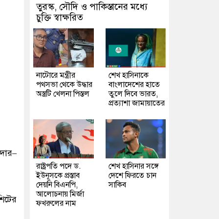
তুরস্ক, সৌদি ও পাকিস্তানের মধ্যে
চুক্তি স্বাক্ষরিত
নাটোরে মন্ত্রীর
শেখ হাসিনাকে
পথসভা থেকে উদ্ধার
বাংলাদেশের হাতে
অস্ত্রটি খেলনা পিস্তল
তুলে দিবে ভারত,
প্রত্যাশা জামায়াতের
াদার–
রাষ্ট্রপতি পদে ড.
শেখ হাসিনার সঙ্গে
ইউনূসকে প্রস্তাব
দেশে ফিরতে চান
দেয়নি বিএনপি,
সাকিব
আলোচনায় মির্জা
শিটের
ফখরুলের নাম