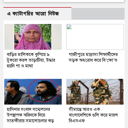
এ ক্যাটাগরির আরো নিউজ
বাড়ির মালিককে কুপিয়ে ৯
গাজীপুরে মাদ্রাসা শিক্ষার্থীদের
টুকরো করল ভাড়াটিয়া, উদ্ধার
সড়ক অব/রোধ করে বি’ক্ষো’ভ
হয়নি পা ও মাথা
হাসিনার সংবাদ সম্মেলনের
সীমান্তে আরও এক
উপস্থাপক অরিনকে নিয়ে
বাংলাদেশিকে গুলি করে মারল
সাতক্ষীরায় সমালোচনার ঝড়
বিএসএফ