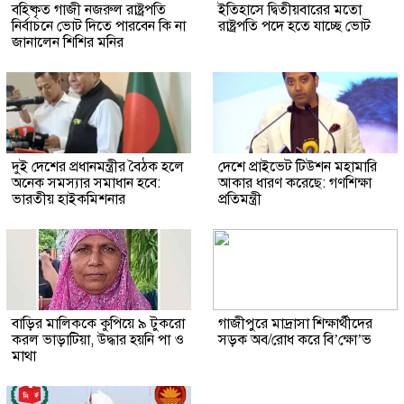
বহিষ্কৃত গাজী নজরুল রাষ্ট্রপতি
ইতিহাসে দ্বিতীয়বারের মতো
নির্বাচনে ভোট দিতে পারবেন কি না
রাষ্ট্রপতি পদে হতে যাচ্ছে ভোট
জানালেন শিশির মনির
দুই দেশের প্রধানমন্ত্রীর বৈঠক হলে
দেশে প্রাইভেট টিউশন মহামারি
অনেক সমস্যার সমাধান হবে:
আকার ধারণ করেছে: গণশিক্ষা
ভারতীয় হাইকমিশনার
প্রতিমন্ত্রী
বাড়ির মালিককে কুপিয়ে ৯ টুকরো
গাজীপুরে মাদ্রাসা শিক্ষার্থীদের
করল ভাড়াটিয়া, উদ্ধার হয়নি পা ও
সড়ক অব/রোধ করে বি’ক্ষো’ভ
মাথা