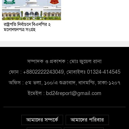
রাষ্ট্রপতি নির্বাচনে বিএনপির ২
মনোনয়নপত্র সংগ্রহ
সম্পাদক ও প্রকাশক : মোঃ জুয়েল রানা
ফোন : +8802222243049, মোবাইলঃ 01324-414545
অফিস : ৫ম তলা, ১০০/এ শুক্রাবাদ, ধানমন্ডি, ঢাকা-১২০৭
ইমেইল :
bd24report@gmail.com
আমাদের সম্পর্কে
আমাদের পরিবার