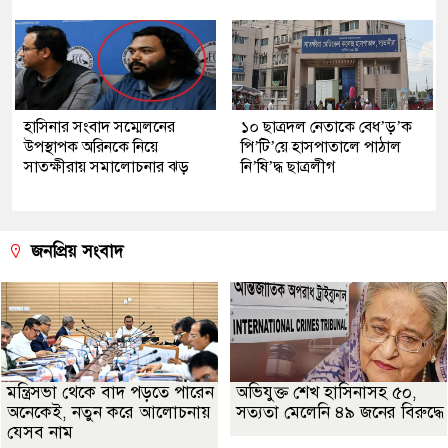
হাসিনার সংবাদ সম্মেলনের
১০ ছাত্রদল নেতাকে বেধ’ড়’ক
উপস্থাপক অরিনকে নিয়ে
পি’টি’য়ে হাসপাতালে পাঠাল
সাতক্ষীরায় সমালোচনার ঝড়
নি’ষি’দ্ধ ছাত্রলীগ
জনপ্রিয় সংবাদ
মন্ত্রিসভা থেকে বাদ পড়তে পারেন
অভিযুক্ত শেখ হাসিনাসহ ৫০,
অনেকেই, নতুন করে আলোচনায়
সত্যতা মেলেনি ৪৯ জনের বিরুদ্ধে
যেসব নাম