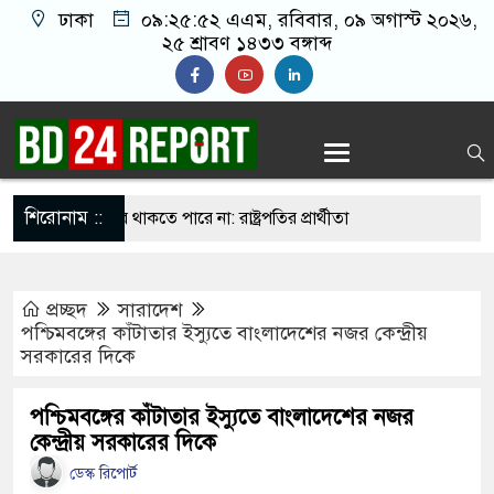
ঢাকা
০৯:২৫:৫৩ এএম
, রবিবার, ০৯ অগাস্ট ২০২৬,
২৫ শ্রাবণ ১৪৩৩ বঙ্গাব্দ
শিরোনাম ::
িদ্ধান্তে স্থির থাকতে পারে না: রাষ্ট্রপতির প্রার্থীতা
প্রচ্ছদ
সারাদেশ
ির্বাচনে বিএনপি ছাড়া কেউ মনোনয়নপত্র নেননি: ইসি সচিব
পশ্চিমবঙ্গের কাঁটাতার ইস্যুতে বাংলাদেশের নজর কেন্দ্রীয়
সরকারের দিকে
ল পরিদর্শনে গিয়ে দেখলেন দায়িত্ব অবহেলা, সিভিল
দেশ স্বাস্থ্যমন্ত্রীর
পশ্চিমবঙ্গের কাঁটাতার ইস্যুতে বাংলাদেশের নজর
কেন্দ্রীয় সরকারের দিকে
 নজরুল রাষ্ট্রপতি নির্বাচনে ভোট দিতে পারবেন কি না
ডেস্ক রিপোর্ট