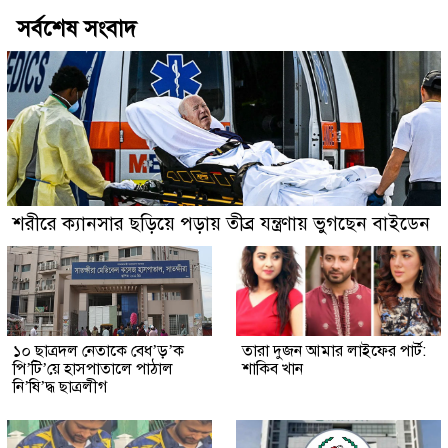
সর্বশেষ সংবাদ
শরীরে ক্যানসার ছড়িয়ে পড়ায় তীব্র যন্ত্রণায় ভুগছেন বাইডেন
১০ ছাত্রদল নেতাকে বেধ’ড়’ক
তারা দুজন আমার লাইফের পার্ট:
পি’টি’য়ে হাসপাতালে পাঠাল
শাকিব খান
নি’ষি’দ্ধ ছাত্রলীগ