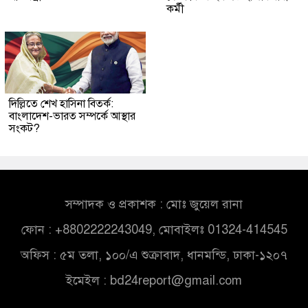
কর্মী
দিল্লিতে শেখ হাসিনা বিতর্ক:
বাংলাদেশ-ভারত সম্পর্কে আস্থার
সংকট?
সম্পাদক ও প্রকাশক : মোঃ জুয়েল রানা
ফোন : +8802222243049, মোবাইলঃ 01324-414545
অফিস : ৫ম তলা, ১০০/এ শুক্রাবাদ, ধানমন্ডি, ঢাকা-১২০৭
ইমেইল :
bd24report@gmail.com