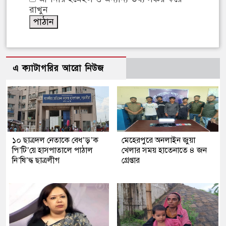
রাখুন
এ ক্যাটাগরির আরো নিউজ
১০ ছাত্রদল নেতাকে বেধ’ড়’ক
মেহেরপুরে অনলাইন জুয়া
পি’টি’য়ে হাসপাতালে পাঠাল
খেলার সময় হাতেনাতে ৪ জন
নি’ষি’দ্ধ ছাত্রলীগ
গ্রেপ্তার