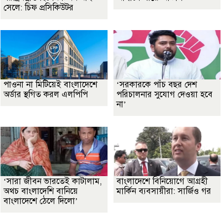
সেলে: চিফ প্রসিকিউটর
পাওনা না মিটিয়েই বাংলাদেশে
‘সরকারকে পাঁচ বছর দেশ
অর্ডার স্থগিত করল এলপিপি
পরিচালনার সুযোগ দেওয়া হবে
না’
‘সারা জীবন ভারতেই কাটালাম,
বাংলাদেশে বিনিয়োগে আগ্রহী
অথচ বাংলাদেশি বানিয়ে
মার্কিন ব্যবসায়ীরা: সার্জিও গর
বাংলাদেশে ঠেলে দিলো’