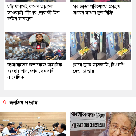
যদি খারাপই করেন তাহলে
ঘর ভাড়া পরিশোধে অসহায়
আওয়ামী লীগের দোষ কী ছিল:
মায়ের মাথার চুল বিক্রি
রুমিন ফারহানা
জামায়াতের কভারেজে অমায়িক
ক্লাবে ঢুকে মাতলামি, বিএনপি
ব্যবহার পান, জানালেন নারী
নেতা গ্রেপ্তার
সাংবাদিক
জনপ্রিয় সংবাদ