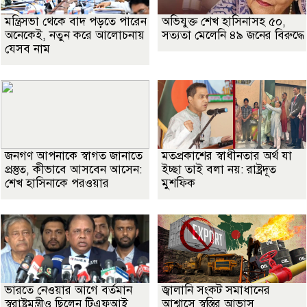
মন্ত্রিসভা থেকে বাদ পড়তে পারেন
অভিযুক্ত শেখ হাসিনাসহ ৫০,
অনেকেই, নতুন করে আলোচনায়
সত্যতা মেলেনি ৪৯ জনের বিরুদ্ধে
যেসব নাম
জনগণ আপনাকে স্বাগত জানাতে
মতপ্রকাশের স্বাধীনতার অর্থ যা
প্রস্তুত, কীভাবে আসবেন আসেন:
ইচ্ছা তাই বলা নয়: রাষ্ট্রদূত
শেখ হাসিনাকে পরওয়ার
মুশফিক
ভারতে নেওয়ার আগে বর্তমান
জ্বালানি সংকট সমাধানের
স্বরাষ্ট্রমন্ত্রীও ছিলেন টিএফআই
আশ্বাসে স্বস্তির আভাস