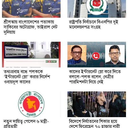
শ্রীলঙ্কায় বাংলাদেশের পতাকায়
রাষ্ট্রপতি নির্বাচনে বিএনপির দুই
সাকিবের অটোগ্রাফ, ভাইরাল নেট
মনোনয়নপত্র সংগ্রহ
দুনিয়ায়
তথ্যপ্রবাহ বন্ধে পলককে
কাদের ইন্টারনেট স্লো করে দিতে
‘ইন্টারনেট স্লো’ করার নির্দেশ
বললে-পলক বলেন, নেত্রীর
ওবায়দুল কাদের
পারমিশনটা নিয়ে নেই
নতুন দায়িত্ব পেলেন ৬ মন্ত্রী-
বিদেশে নির্যাতনের শিকার হয়ে
প্রতিমন্ত্রী
দেশে ফিরেছেন ৭০ হাজার নারী