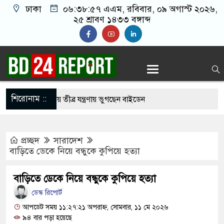
ঢাকা
০৬:৩৮:৫৮ এএম
, রবিবার, ০৯ অগাস্ট ২০২৬,
২৫ শ্রাবণ ১৪৩৩ বঙ্গাব্দ
শিরোনাম ::
ার ছড়িয়ে পড়ায় তীব্র যন্ত্রণায় ভুগছেন বাইডেন
নেতাকে বেধ’ড়’ক পি’টি’য়ে হাসপাতালে পাঠাল নি’ষি’দ্ধ
প্রচ্ছদ
সারাদেশ
বাড়িতে ডেকে নিয়ে বন্ধুকে কুপিয়ে হত্যা
মার লাইফের পার্ট: শাকিব খান
বাড়িতে ডেকে নিয়ে বন্ধুকে কুপিয়ে হত্যা
 বাংলাদেশের পতাকায় সাকিবের অটোগ্রাফ, ভাইরাল নেট
ডেস্ক রিপোর্ট
আপডেট সময় ১১:২৭:২১ অপরাহ্ন, সোমবার, ১১ মে ২০২৬
৯৪ বার পড়া হয়েছে