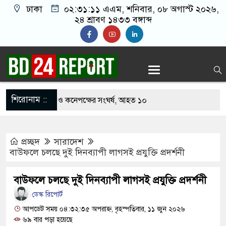
ঢাকা
০২:৩১:১২ এএম
, শনিবার, ০৮ অগাস্ট ২০২৬,
২৪ শ্রাবণ ১৪৩৩ বঙ্গাব্দ
শিরোনাম ::
 খাবার নিয়ে বর ও কনেপক্ষের সংঘর্ষ, আহত ১০
টারির টিকিটে ৩০ লাখ টাকা পাচ্ছেন কৃষক হানিফ
প্রচ্ছদ
সারাদেশ
র শঙ্কায় দেশজুড়ে পুলিশের সতর্কতা জারি
বাউফলে চলছে দুই দিনব্যাপী লাগসই প্রযুক্তি প্রদর্শনী
স্তোরাঁয় আ.লীগের গোপন বৈঠক থেকে গ্রেপ্তার ৬
বাউফলে চলছে দুই দিনব্যাপী লাগসই প্রযুক্তি প্রদর্শনী
থেকে যুবদল সভাপতি আটক, ভিডিও ভাইরাল
ডেস্ক রিপোর্ট
 ফিরলে দায়ী থাকবে জামায়াত-এনসিপি: রাশেদ খাঁন
আপডেট সময় ০৪:৩২:৩৫ অপরাহ্ন, বৃহস্পতিবার, ১১ জুন ২০২৬
৬৯ বার পড়া হয়েছে