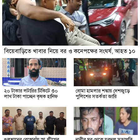
বিয়েবাড়িতে খাবার নিয়ে বর ও কনেপক্ষের সংঘর্ষ, আহত ১০
২০ টাকার লটারির টিকিটে ৩০
বোমা হামলার শঙ্কায় দেশজুড়ে
লাখ টাকা পাচ্ছেন কৃষক হানিফ
পুলিশের সতর্কতা জারি
গুলশানের রেস্তোরাঁয় আ.লীগের
নারীর ঘর থেকে যুবদল সভাপতি