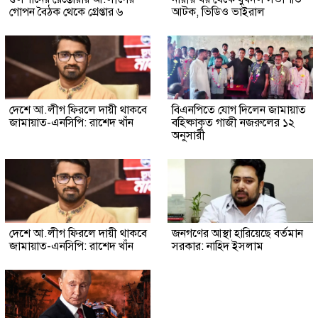
গোপন বৈঠক থেকে গ্রেপ্তার ৬
আটক, ভিডিও ভাইরাল
দেশে আ.লীগ ফিরলে দায়ী থাকবে
বিএনপিতে যোগ দিলেন জামায়াত
জামায়াত-এনসিপি: রাশেদ খাঁন
বহিষ্কাকৃত গাজী নজরুলের ১২
অনুসারী
দেশে আ.লীগ ফিরলে দায়ী থাকবে
জনগণের আস্থা হারিয়েছে বর্তমান
জামায়াত-এনসিপি: রাশেদ খাঁন
সরকার: নাহিদ ইসলাম