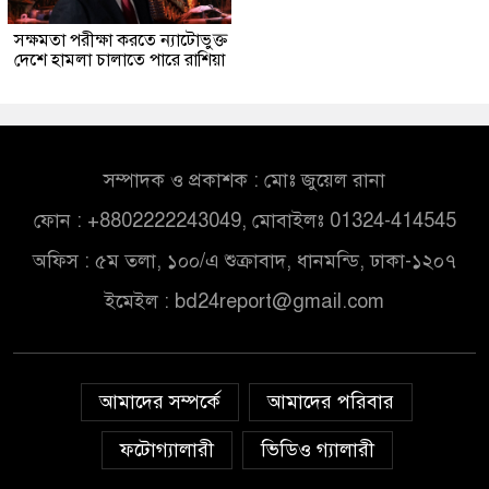
সক্ষমতা পরীক্ষা করতে ন্যাটোভুক্ত
দেশে হামলা চালাতে পারে রাশিয়া
সম্পাদক ও প্রকাশক : মোঃ জুয়েল রানা
ফোন : +8802222243049, মোবাইলঃ 01324-414545
অফিস : ৫ম তলা, ১০০/এ শুক্রাবাদ, ধানমন্ডি, ঢাকা-১২০৭
ইমেইল :
bd24report@gmail.com
আমাদের সম্পর্কে
আমাদের পরিবার
ফটোগ্যালারী
ভিডিও গ্যালারী