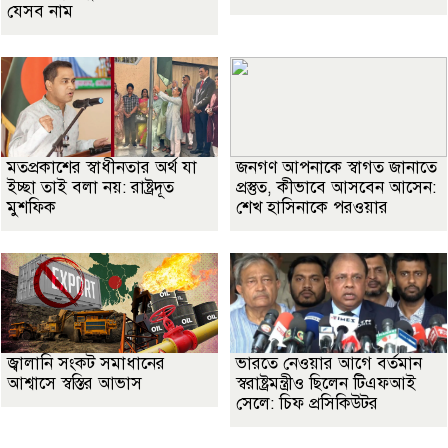
যেসব নাম
মতপ্রকাশের স্বাধীনতার অর্থ যা
জনগণ আপনাকে স্বাগত জানাতে
ইচ্ছা তাই বলা নয়: রাষ্ট্রদূত
প্রস্তুত, কীভাবে আসবেন আসেন:
মুশফিক
শেখ হাসিনাকে পরওয়ার
জ্বালানি সংকট সমাধানের
ভারতে নেওয়ার আগে বর্তমান
আশ্বাসে স্বস্তির আভাস
স্বরাষ্ট্রমন্ত্রীও ছিলেন টিএফআই
সেলে: চিফ প্রসিকিউটর