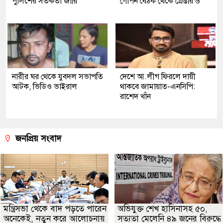
পুলিশের সতর্কতা জারি
গোপন বৈঠক থেকে গ্রেপ্তার ৬
নারীর ঘর থেকে যুবদল সভাপতি
দেশে আ.লীগ ফিরলে দায়ী
আটক, ভিডিও ভাইরাল
থাকবে জামায়াত-এনসিপি:
রাশেদ খাঁন
জনপ্রিয় সংবাদ
মন্ত্রিসভা থেকে বাদ পড়তে পারেন
অভিযুক্ত শেখ হাসিনাসহ ৫০,
অনেকেই, নতুন করে আলোচনায়
সত্যতা মেলেনি ৪৯ জনের বিরুদ্ধে