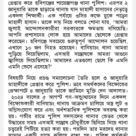
গ্রেপ্তার করে হবিগঞ্জের শায়েস্তাগঞ্জ থানা পুলিশ। এরপর ২
জানুয়ারি তাকে ছাড়াতে থানায় যান মাহাদী হাসানের নেতৃত্বে
একদল শিক্ষার্থী। এক পর্যায়ে ওসির কক্ষে ঢুকে পড়েন
মাহাদী হাসান। তাকে দম্ভ নিয়ে বলতে শোনা যায়
, ‘
আমরা
জুলাই আন্দোলনকারীরা সরকারকে ক্ষমতায় বসিয়েছি।
আপনি প্রশাসনের লোক হয়ে আমাদের ছেলেকে গ্রেপ্তার
করেছেন। হবিগঞ্জে সবচেয়ে গুরুত্বপূর্ণ আন্দোলন হয়েছিল
,
এখানে ১০ জন নিহত হয়েছেন। বানিয়াচং থানা আমরা
পুড়িয়ে দিয়েছিলাম
,
এসআই সন্তোষকে আমরা আগুনে
জ্বালিয়ে দিয়েছিলাম। আমাদের এতগুলো ছেলে কি এমনি
এমনি ভেসে এসেছে
?’
বিষয়টি নিয়ে প্রচণ্ড সমালোচনা তৈরি হলে ৩ জানুয়ারি
মাহাদীকে গ্রেপ্তার করে পুলিশ। তবে সমর্থকদের বিক্ষোভের
প্রেক্ষাপটে ৪ জানুয়ারি তাকে জামিনে মুক্তি দেন আদালত।
২০২৪ সালের ৫ আগস্ট গণ
–
অভ্যুত্থানের দিনে একদল
বিক্ষোভকারী বানিয়াচং থানায় আক্রমণ চালিয়ে অস্ত্র লুট ও
অগ্নিসংযোগ করে এবং অর্ধশতাধিক পুলিশকে অবরুদ্ধ করা
হয়। গভীর রাতে পুলিশ সদস্যদের থানার ভেতর থেকে
উদ্ধারের সময় এসআই সন্তোষ চৌধুরীকে ছিনিয়ে নিয়ে থানা
চত্বরেই পিটিয়ে হত্যা করা হয়। পরদিন তার মরদেহ থানার
সামনে একটি গাছে ঝুলিয়ে রাখা হয়। পুলিশ কর্মকর্তা