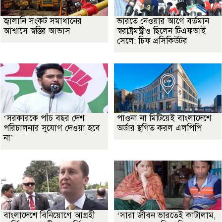
জ্বালানি সংকট সমাধানের
ভারতে নেওয়ার আগে বর্তমান
আশ্বাসে স্বস্তির আভাস
স্বরাষ্ট্রমন্ত্রীও ছিলেন টিএফআই
সেলে: চিফ প্রসিকিউটর
‘সরকারকে পাঁচ বছর দেশ
পাওনা না মিটিয়েই বাংলাদেশে
পরিচালনার সুযোগ দেওয়া হবে
অর্ডার স্থগিত করল এলপিপি
না’
বাংলাদেশে বিনিয়োগে আগ্রহী
‘সারা জীবন ভারতেই কাটালাম,