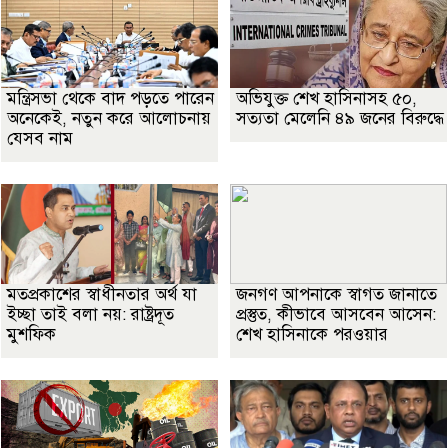
মন্ত্রিসভা থেকে বাদ পড়তে পারেন
অভিযুক্ত শেখ হাসিনাসহ ৫০,
অনেকেই, নতুন করে আলোচনায়
সত্যতা মেলেনি ৪৯ জনের বিরুদ্ধে
যেসব নাম
মতপ্রকাশের স্বাধীনতার অর্থ যা
জনগণ আপনাকে স্বাগত জানাতে
ইচ্ছা তাই বলা নয়: রাষ্ট্রদূত
প্রস্তুত, কীভাবে আসবেন আসেন:
মুশফিক
শেখ হাসিনাকে পরওয়ার