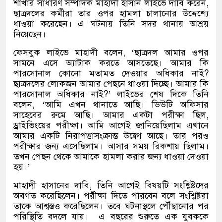
শাখার সাধারণ সম্পাদক মাহাদী হাসান লাইভে দাবি করেন
,
ছাত্রদলের কর্মীরা তার ওপর হামলা চালানোর উদ্দেশ্যে
ধাওয়া করেছেন। এ ঘটনায় তিনি সদর থানায় আশ্রয়
নিয়েছেন।
ফেসবুক লাইভে মাহাদী বলেন
, ‘
ছাত্রদল আমার ওপর
সামনে এসে অ্যাটাক করতে আসতেছে। আমার কি
পারসোনাল কোনো মতামত দেওয়ার অধিকার নাই
?
ছাত্রদলের লোকজন আমার পেছনে ধাওয়া দিচ্ছে। আমার কি
পারসোনাল অধিকার নাই
?’
লাইভের শেষ দিকে তিনি
বলেন
, ‘
আমি এখন থানাতে আছি। ডিউটি অফিসার
সাহেবের রুমে আছি। আমার একটা পরীক্ষা ছিল
,
ড্রাইভিংয়ের পরীক্ষা। আমি আগেই জানিয়েছিলাম এখানে
আমার একটি নিরাপত্তাসংক্রান্ত উদ্বেগ আছে। তার পরও
পরীক্ষার জন্য এসেছিলাম। আসার সময় রিকশায় ছিলাম।
তখন পেছন থেকে আমাকে হামলা করার জন্য ধাওয়া দেওয়া
হয়।
’
মাহাদী হাসানের দাবি
,
তিনি আগেই বিষয়টি সংশ্লিষ্টদের
অবগত করেছিলেন। পরীক্ষা দিতে পারবেন বলে সংশ্লিষ্টরা
তাকে আশ্বস্তও করেছিলেন। তবে ঘটনাস্থলে পৌঁছানোর পর
পরিস্থিতি বদলে যায়।
এ বছরের শুরুতে এক যুবককে