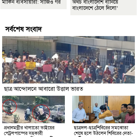
মার্কিন ব্যবসায়ীরা: সার্জিও গর
অথচ বাংলাদেশি বানিয়ে
বাংলাদেশে ঠেলে দিলো’
সর্বশেষ সংবাদ
ছাত্র আন্দোলনে আবারো উত্তাল ভারত
প্রধানমন্ত্রীর খালাতো ভাইয়ের
ছাত্রদল-ছাত্রশিবিরের সমঝোতা
পেট্রলপাম্পের সহকারী
শেষে হলে উঠলেন শিবিরের নেতা-