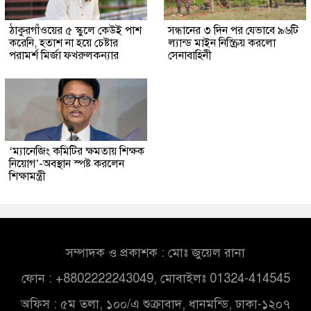
ঠাকুরগাঁওয়ের ৫ স্কুলে কেউই পাশ
সন্ধানের ৩ দিন পর যেভাবে ৯৬টি
করেনি, হতাশ না হয়ে চেষ্টার
ল্যান্ড মাইন নিস্ক্রিয় করলো
পরামর্শ মির্জা ফখরুলকন্যার
সেনাবাহিনী
‘ম্যানেজিং কমিটির ক্ষমতায় শিক্ষক
নিয়োগ’-অবস্থান স্পষ্ট করলেন
শিক্ষামন্ত্রী
সম্পাদক ও প্রকাশক : মোঃ জুয়েল রানা
ফোন : +8802222243049, মোবাইলঃ 01324-414545
অফিস : ৫ম তলা, ১০০/এ শুক্রাবাদ, ধানমন্ডি, ঢাকা-১২০৭