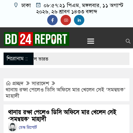
ঢাকা
০৮:৫৭:২২ পিএম
, মঙ্গলবার, ১১ অগাস্ট
২০২৬, ২৬ শ্রাবণ ১৪৩৩ বঙ্গাব্দ
শিরোনাম ::
লনে আবারো উত্তাল ভারত
র খালাতো ভাইয়ের পেট্রলপাম্পের সহকারী ব্যবস্থাপককে
প্রচ্ছদ
সারাদেশ
২১ লাখ টাকা ছিনতাই
থানায় রক্ষা পেলেও ডিসি অফিসে মার খেলেন সেই ‘সমন্বয়ক’
মাহাদী
্রশিবিরের সমঝোতা শেষে হলে উঠলেন শিবিরের নেতা-
থানায় রক্ষা পেলেও ডিসি অফিসে মার খেলেন সেই
‘সমন্বয়ক’ মাহাদী
েই পথে, কমিটি যাবে সেই পথে’ স্লোগানে উত্তাল ঢাবি
ডেস্ক রিপোর্ট