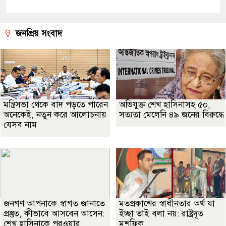
জনপ্রিয় সংবাদ
মন্ত্রিসভা থেকে বাদ পড়তে পারেন
অভিযুক্ত শেখ হাসিনাসহ ৫০,
অনেকেই, নতুন করে আলোচনায়
সত্যতা মেলেনি ৪৯ জনের বিরুদ্ধে
যেসব নাম
জনগণ আপনাকে স্বাগত জানাতে
মতপ্রকাশের স্বাধীনতার অর্থ যা
প্রস্তুত, কীভাবে আসবেন আসেন:
ইচ্ছা তাই বলা নয়: রাষ্ট্রদূত
শেখ হাসিনাকে পরওয়ার
মুশফিক