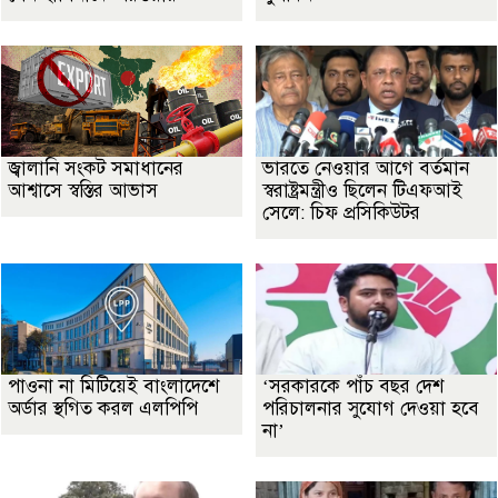
জ্বালানি সংকট সমাধানের
ভারতে নেওয়ার আগে বর্তমান
আশ্বাসে স্বস্তির আভাস
স্বরাষ্ট্রমন্ত্রীও ছিলেন টিএফআই
সেলে: চিফ প্রসিকিউটর
পাওনা না মিটিয়েই বাংলাদেশে
‘সরকারকে পাঁচ বছর দেশ
অর্ডার স্থগিত করল এলপিপি
পরিচালনার সুযোগ দেওয়া হবে
না’