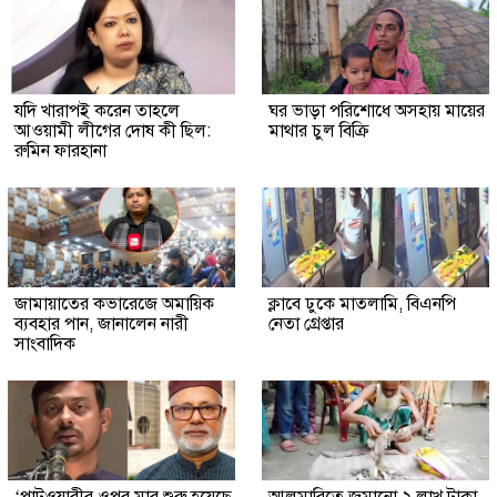
যদি খারাপই করেন তাহলে
ঘর ভাড়া পরিশোধে অসহায় মায়ের
আওয়ামী লীগের দোষ কী ছিল:
মাথার চুল বিক্রি
রুমিন ফারহানা
জামায়াতের কভারেজে অমায়িক
ক্লাবে ঢুকে মাতলামি, বিএনপি
ব্যবহার পান, জানালেন নারী
নেতা গ্রেপ্তার
সাংবাদিক