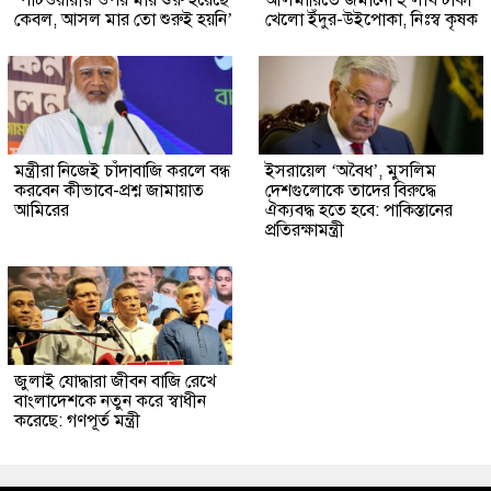
‘পাটওয়ারীর ওপর মার শুরু হয়েছে
আলমারিতে জমানো ২ লাখ টাকা
কেবল, আসল মার তো শুরুই হয়নি’
খেলো ইঁদুর-উইপোকা, নিঃস্ব কৃষক
মন্ত্রীরা নিজেই চাঁদাবাজি করলে বন্ধ
ইসরায়েল ‘অবৈধ’, মুসলিম
করবেন কীভাবে-প্রশ্ন জামায়াত
দেশগুলোকে তাদের বিরুদ্ধে
আমিরের
ঐক্যবদ্ধ হতে হবে: পাকিস্তানের
প্রতিরক্ষামন্ত্রী
জুলাই যোদ্ধারা জীবন বাজি রেখে
বাংলাদেশকে নতুন করে স্বাধীন
করেছে: গণপূর্ত মন্ত্রী