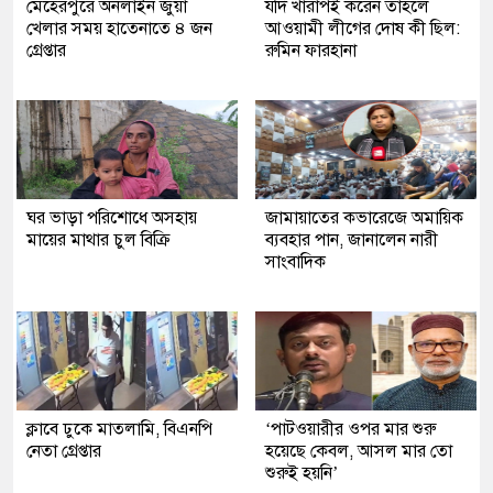
মেহেরপুরে অনলাইন জুয়া
যদি খারাপই করেন তাহলে
খেলার সময় হাতেনাতে ৪ জন
আওয়ামী লীগের দোষ কী ছিল:
গ্রেপ্তার
রুমিন ফারহানা
ঘর ভাড়া পরিশোধে অসহায়
জামায়াতের কভারেজে অমায়িক
মায়ের মাথার চুল বিক্রি
ব্যবহার পান, জানালেন নারী
সাংবাদিক
ক্লাবে ঢুকে মাতলামি, বিএনপি
‘পাটওয়ারীর ওপর মার শুরু
নেতা গ্রেপ্তার
হয়েছে কেবল, আসল মার তো
শুরুই হয়নি’